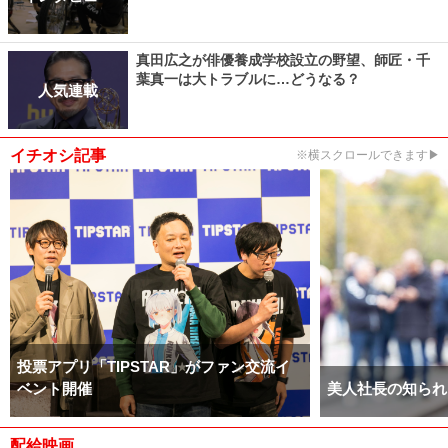
真田広之が俳優養成学校設立の野望、師匠・千
葉真一は大トラブルに…どうなる？
人気連載
イチオシ記事
※横スクロールできます▶
投票アプリ「TIPSTAR」がファン交流イ
ベント開催
美人社長の知られ
配給映画