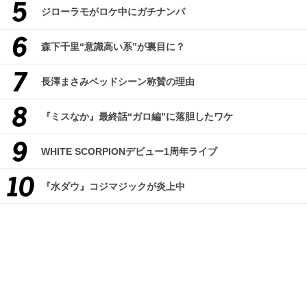
ジローラモがロケ中にガチナンパ
森下千里“意識高い系”が裏目に？
長澤まさみベッドシーン称賛の理由
『ミスなか』最終話“ガロ編”に落胆したワケ
WHITE SCORPIONデビュー1周年ライブ
『水ダウ』コジマジックが炎上中