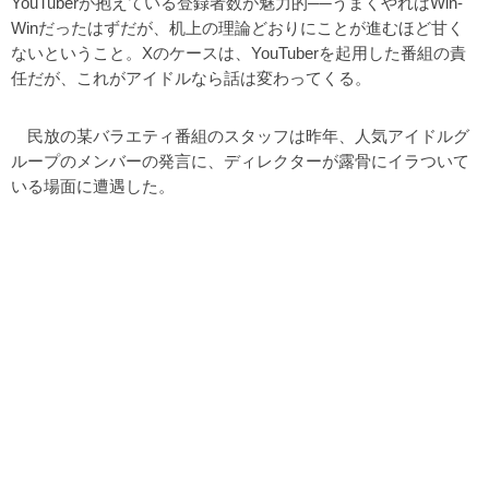
YouTuberが抱えている登録者数が魅力的──うまくやればWin-
Winだったはずだが、机上の理論どおりにことが進むほど甘く
ないということ。Xのケースは、YouTuberを起用した番組の責
任だが、これがアイドルなら話は変わってくる。
民放の某バラエティ番組のスタッフは昨年、人気アイドルグ
ループのメンバーの発言に、ディレクターが露骨にイラついて
いる場面に遭遇した。