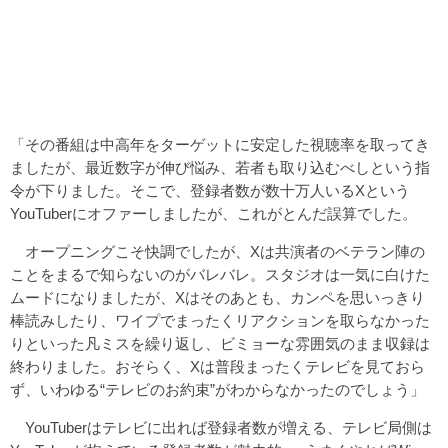
「その番組は中高年をターゲットに安定した視聴率を取ってき
ましたが、最近数字が伸び悩み、若者も取り込むべしという指
令が下りました。そこで、登録者数が数十万人いるXという
YouTuberにオファーしましたが、これがとんだ誤算でした。
オープニングこそ快調でしたが、Xは共演者のベテラン陣の
ことをまるで知らないのがバレバレ。スタジオは一気に白けた
ムードになりましたが、Xはそのあとも、カンペを思いっきり
棒読みしたり、ワイプでまったくリアクションを取らなかった
りといった凡ミスを繰り返し、ビミョーな雰囲気のまま収録は
終わりました。おそらく、Xは普段まったくテレビを見ておら
ず、いわゆる“テレビのお約束”がわからなかったのでしょう」
YouTuberはテレビに出れば登録者数が増える、テレビ局側は