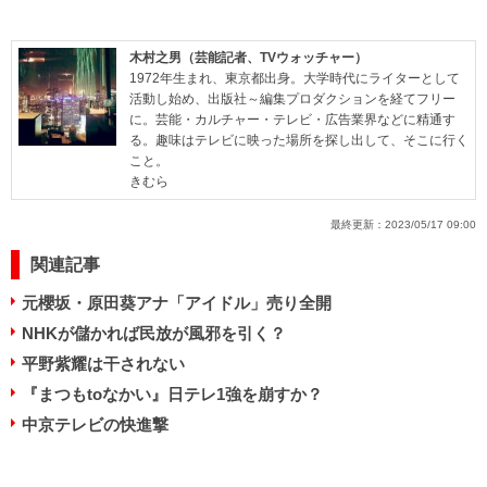
木村之男（芸能記者、TVウォッチャー）
1972年生まれ、東京都出身。大学時代にライターとして
活動し始め、出版社～編集プロダクションを経てフリー
に。芸能・カルチャー・テレビ・広告業界などに精通す
る。趣味はテレビに映った場所を探し出して、そこに行く
こと。
きむら
最終更新：
2023/05/17 09:00
関連記事
元櫻坂・原田葵アナ「アイドル」売り全開
NHKが儲かれば民放が風邪を引く？
平野紫耀は干されない
『まつもtoなかい』日テレ1強を崩すか？
中京テレビの快進撃