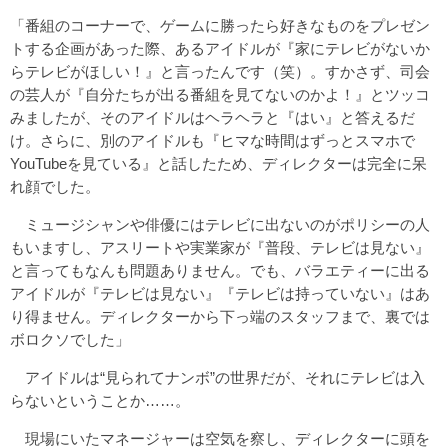
「番組のコーナーで、ゲームに勝ったら好きなものをプレゼン
トする企画があった際、あるアイドルが『家にテレビがないか
らテレビがほしい！』と言ったんです（笑）。すかさず、司会
の芸人が『自分たちが出る番組を見てないのかよ！』とツッコ
みましたが、そのアイドルはヘラヘラと『はい』と答えるだ
け。さらに、別のアイドルも『ヒマな時間はずっとスマホで
YouTubeを見ている』と話したため、ディレクターは完全に呆
れ顔でした。
ミュージシャンや俳優にはテレビに出ないのがポリシーの人
もいますし、アスリートや実業家が『普段、テレビは見ない』
と言ってもなんも問題ありません。でも、バラエティーに出る
アイドルが『テレビは見ない』『テレビは持っていない』はあ
り得ません。ディレクターから下っ端のスタッフまで、裏では
ボロクソでした」
アイドルは“見られてナンボ”の世界だが、それにテレビは入
らないということか……。
現場にいたマネージャーは空気を察し、ディレクターに頭を