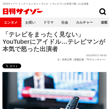
日刊サイゾー トップ
>
エンタメ
>
テレビ
>
テレビマンが本気で怒った出演者
日刊サイゾー
エンタメ
お笑い
ドラマ
社会
カルチャー
連載
「テレビをまったく見ない」
YouTuberにアイドル…テレビマンが
本気で怒った出演者
2023/05/17 09:00
文＝
木村之男（芸能記者、TVウォッチャー）