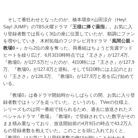
そして番狂わせとなったのが、橋本環奈×山田涼介（Hey!
Say! JUMP）のTBS火曜ドラマ『
王様に捧ぐ薬指
』。お気に入
り登録者数では長らく3位の座に位置していたが、順調にファン
を増やしていき、木村拓哉のフジテレビ月9ドラマ『
風間公親－
教場0－
』から2位の座を奪った。両番組はちょうど先週デッド
ヒートを繰り広げ、6月3日0時時点では『王ささ』が127.4万、
『教場0』が127.5万だったのが、4日0時には『王ささ』が127.9
万、『教場0』が127.8万と逆転。そして5日0時には上記のとお
り『王ささ』が128.3万、『教場0』が127.9万と差を広げ始めて
いる。
『教場0』は春ドラマ開始時からしばらくの間、お気に入り登
録者数ではトップを走っていた。というのも、TVerの仕様上、
シリーズものは同一番組で括られるため、過去に放送されたス
ペシャルドラマ『教場』『教場II』で登録されていた数字がその
まま積み重なっており、放送開始前の4月9日の時点で43.2万人
もの登録者数を抱えていた。このことを頭に入れておくと、
『教場0』はお気に入り登録者数の伸びが鈍いことがわかる。