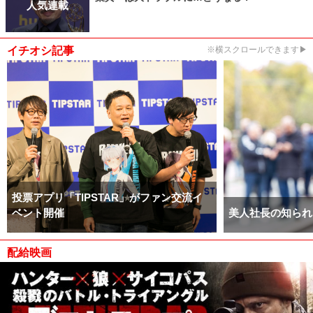
人気連載
イチオシ記事
※横スクロールできます▶
投票アプリ「TIPSTAR」がファン交流イ
ベント開催
美人社長の知られ
配給映画