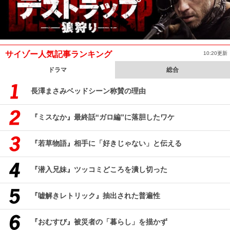
サイゾー人気記事ランキング
10:20更新
ドラマ
総合
長澤まさみベッドシーン称賛の理由
『ミスなか』最終話“ガロ編”に落胆したワケ
『若草物語』相手に「好きじゃない」と伝える
『潜入兄妹』ツッコミどころを潰し切った
『嘘解きレトリック』抽出された普遍性
『おむすび』被災者の「暮らし」を描かず