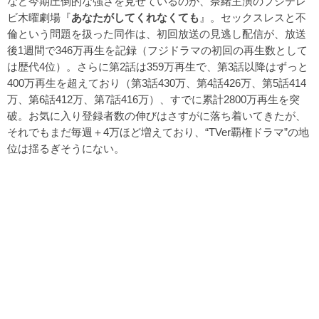
など今期圧倒的な強さを見せているのが、奈緒主演のフジテレ
ビ木曜劇場『
あなたがしてくれなくても
』。セックスレスと不
倫という問題を扱った同作は、初回放送の見逃し配信が、放送
後1週間で346万再生を記録（フジドラマの初回の再生数として
は歴代4位）。さらに第2話は359万再生で、第3話以降はずっと
400万再生を超えており（第3話430万、第4話426万、第5話414
万、第6話412万、第7話416万）、すでに累計2800万再生を突
破。お気に入り登録者数の伸びはさすがに落ち着いてきたが、
それでもまだ毎週＋4万ほど増えており、“TVer覇権ドラマ”の地
位は揺るぎそうにない。