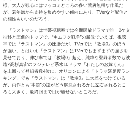
様、大人が観るにはツッコミどころの多い荒唐無稽な作風だ
が、若年層から支持を集めやすい傾向にあり、TVerなど配信と
の相性もいいのだろう。
『ラストマン』は世帯視聴率では今期民放ドラマで唯一2ケタ
推移と圧倒的トップで、“キムフク戦争”の勝敗でいえば、視聴
率では『ラストマン』の圧勝だが、TVerでは『教場0』のほう
が強い。とはいえ『ラストマン』はTVerでもまずまずの強さを
見せており、伸び率では『教場0』超え、純粋な登録者数でも波
瑠×高杉真宙のフジテレビ系水10ドラマ『わたしのお嫁くん』
を上回って登録者数4位に。オリコンによる「
ドラマ満足度ラン
キング
」でも『ラストマン』は『教場0』に大差をつけている
が、両作とも“本題”の謎がどう解決されるかに左右されるとこ
ろも大きく、最終回まで目が離せないところだ。