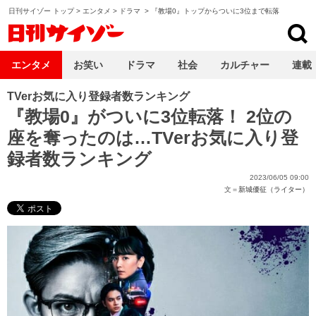
日刊サイゾー トップ
>
エンタメ
>
ドラマ
>
『教場0』トップからついに3位まで転落
日刊サイゾー
エンタメ
お笑い
ドラマ
社会
カルチャー
連載
TVerお気に入り登録者数ランキング
『教場0』がついに3位転落！ 2位の
座を奪ったのは…TVerお気に入り登
録者数ランキング
2023/06/05 09:00
文＝
新城優征（ライター）