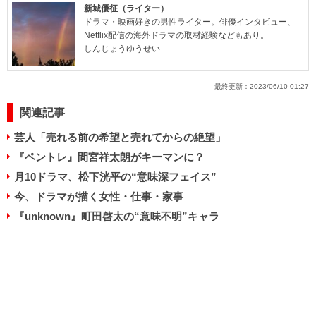
新城優征（ライター）
ドラマ・映画好きの男性ライター。俳優インタビュー、
Netflix配信の海外ドラマの取材経験などもあり。
しんじょうゆうせい
最終更新：
2023/06/10 01:27
関連記事
芸人「売れる前の希望と売れてからの絶望」
『ペントレ』間宮祥太朗がキーマンに？
月10ドラマ、松下洸平の“意味深フェイス”
今、ドラマが描く女性・仕事・家事
『unknown』町田啓太の“意味不明”キャラ