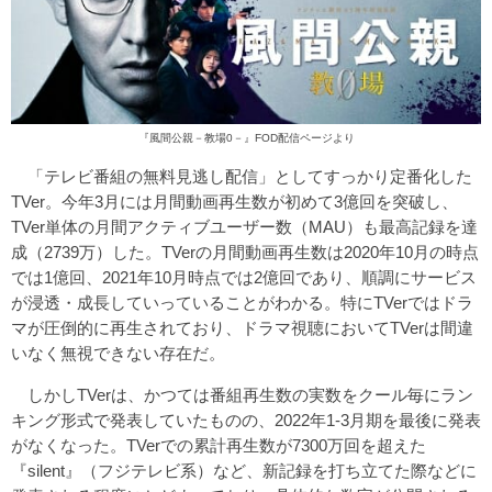
『風間公親－教場0－』FOD配信ページ
より
「テレビ番組の無料見逃し配信」としてすっかり定番化した
TVer。今年3月には月間動画再生数が初めて3億回を突破し、
TVer単体の月間アクティブユーザー数（MAU）も最高記録を達
成（2739万）した。TVerの月間動画再生数は2020年10月の時点
では1億回、2021年10月時点では2億回であり、順調にサービス
が浸透・成長していっていることがわかる。特にTVerではドラ
マが圧倒的に再生されており、ドラマ視聴においてTVerは間違
いなく無視できない存在だ。
しかしTVerは、かつては番組再生数の実数をクール毎にラン
キング形式で発表していたものの、2022年1-3月期を最後に発表
がなくなった。TVerでの累計再生数が7300万回を超えた
『silent』（フジテレビ系）など、新記録を打ち立てた際などに