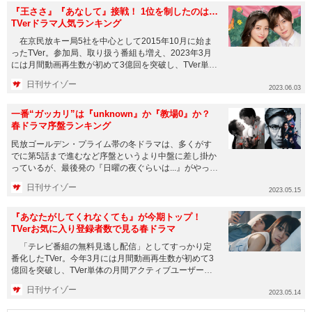
『王ささ』『あなして』接戦！ 1位を制したのは…
TVerドラマ人気ランキング
在京民放キー局5社を中心として2015年10月に始ま
ったTVer。参加局、取り扱う番組も増え、2023年3月
には月間動画再生数が初めて3億回を突破し、TVer単体
の月...
日刊サイゾー
2023.06.03
一番“ガッカリ”は『unknown』か『教場0』か？
春ドラマ序盤ランキング
民放ゴールデン・プライム帯の冬ドラマは、多くがす
でに第5話まで進むなど序盤というより中盤に差し掛か
っているが、最後発の『日曜の夜ぐらいは...』がやっと
3話まで進んだこのタ...
日刊サイゾー
2023.05.15
『あなたがしてくれなくても』が今期トップ！
TVerお気に入り登録者数で見る春ドラマ
「テレビ番組の無料見逃し配信」としてすっかり定
番化したTVer。今年3月には月間動画再生数が初めて3
億回を突破し、TVer単体の月間アクティブユーザー数
（MAU）も最...
日刊サイゾー
2023.05.14