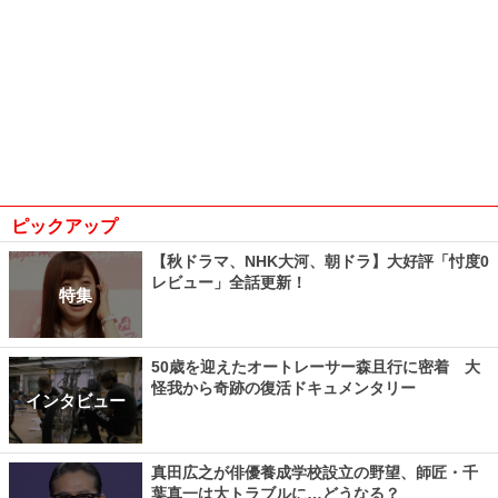
ピックアップ
【秋ドラマ、NHK大河、朝ドラ】大好評「忖度0
レビュー」全話更新！
特集
50歳を迎えたオートレーサー森且行に密着 大
怪我から奇跡の復活ドキュメンタリー
インタビュー
真田広之が俳優養成学校設立の野望、師匠・千
葉真一は大トラブルに…どうなる？