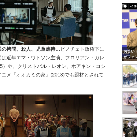
イ
派の拷問、殺人、児童虐待…
ピノチェト政権下に
お笑いト
がファ
詞は近年エマ・ワトソン主演、フロリアン・ガレ
15）や、クリストバル・レオン、ホアキン・コシ
メ『オオカミの家』(2018)でも題材とされて