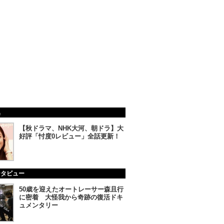
集
【秋ドラマ、NHK大河、朝ドラ】大
好評「忖度0レビュー」全話更新！
ンタビュー
50歳を迎えたオートレーサー森且行
に密着 大怪我から奇跡の復活ドキ
ュメンタリー