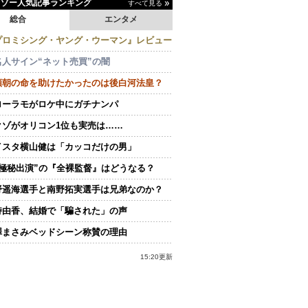
イゾー人気記事ランキング
すべて見る
総合
エンタメ
プロミシング・ヤング・ウーマン』レビュー
名人サイン“ネット売買”の闇
頼朝の命を助けたかったのは後白河法皇？
ローラモがロケ中にガチナンパ
クゾがオリコン1位も実売は……
イスタ横山健は「カッコだけの男」
“極秘出演”の『全裸監督』はどうなる？
野遥海選手と南野拓実選手は兄弟なのか？
持由香、結婚で「騙された」の声
澤まさみベッドシーン称賛の理由
15:20更新