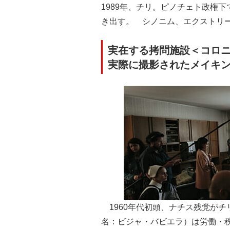
1989年、チリ。ピノチェト政権
き出す。 シノニム、エクストリ
実在する拷問施設＜コロ
実際に撮影されたメイキ
1960年代初頭、ナチス残党がチ
名：ビジャ・バビエラ）は労働・秩