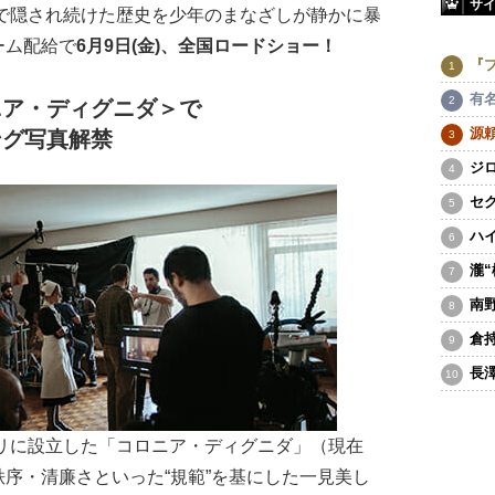
サ
下で隠され続けた歴史を少年のまなざしが静かに暴
ーム配給で
6月9日(金)、全国ロードショー！
『
有
ニア・ディグニダ＞で
源
ング写真解禁
ジ
セ
ハ
瀧
南
倉
長
リに設立した「コロニア・ディグニダ」（現在
序・清廉さといった“規範”を基にした一見美し