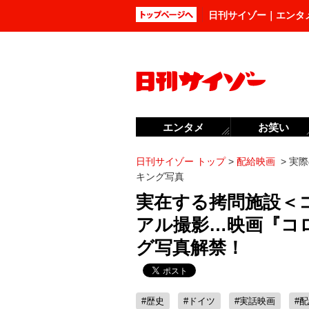
日刊サイゾー｜エンタ
エンタメ
お笑い
日刊サイゾー トップ
>
配給映画
>
実際
キング写真
実在する拷問施設＜
アル撮影…映画『コ
グ写真解禁！
#歴史
#ドイツ
#実話映画
#