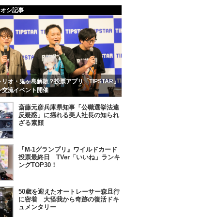
チオシ記事
リオ・鬼ヶ島解散？投票アプリ「TIPSTAR」
ン交流イベント開催
斎藤元彦兵庫県知事「公職選挙法違
反疑惑」に揺れる美人社長の知られ
ざる素顔
『M-1グランプリ』ワイルドカード
投票最終日 TVer「いいね」ランキ
ングTOP30！
50歳を迎えたオートレーサー森且行
に密着 大怪我から奇跡の復活ドキ
ュメンタリー