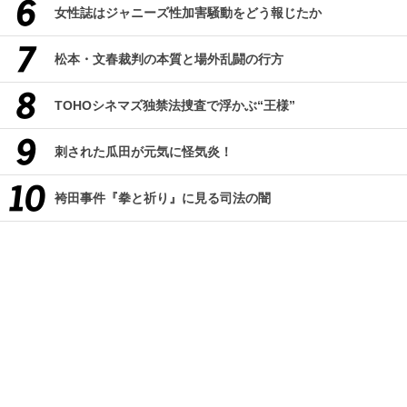
女性誌はジャニーズ性加害騒動をどう報じたか
松本・文春裁判の本質と場外乱闘の行方
TOHOシネマズ独禁法捜査で浮かぶ“王様”
刺された瓜田が元気に怪気炎！
袴田事件『拳と祈り』に見る司法の闇