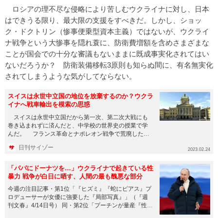
ロシアの理不尽な侵略により苦しむウクライナに対し、日本
はできうる限り、最大限の支援をすべきだ。しかし、ショッ
ク・ドクトリン（惨事便乗型資本主義）ではないが、ウクライ
ナ戦争という大惨事を隠れ蓑に、防衛費増額を含めさまざまな
ことが国会での十分な審議もないままに既成事実化されてはい
ないだろうか？ 防衛装備移転3原則も知らぬ間に、有名無実化
されてしまうような気がしてならない。
スイスは永世中立国の地位を放棄するのか？ウクラ
イナへ戦車輸出を模索の思惑
スイスは永世中立国だから第一次、第二次大戦にも
巻き込まれずに済んだと、中学校の世界史の授業で学
んだ。 フランス革命とナポレオン戦争で荒廃したヨ
ーロッパの立て直しと再...
日刊サイゾー
2023.02.24
「パパにドーナツを…」ウクライナで起きている性
暴力 戦争が白日に晒す、人間の最も醜悪な部分
今週の注目記事・第1位「『ヒズミ』『蛇にピアス』プ
ロデューサーが女優に強要した『局部写真』」（『週
刊文春』4/14日号） 同・第2位「プーチンが量産『性暴
力』『大...