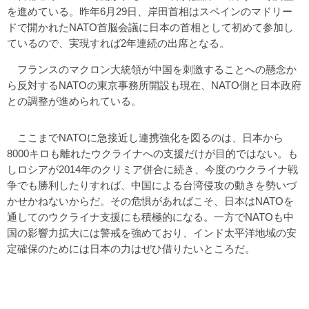
を進めている。昨年6月29日、岸田首相はスペインのマドリー
ドで開かれたNATO首脳会議に日本の首相として初めて参加し
ているので、実現すれば2年連続の出席となる。
フランスのマクロン大統領が中国を刺激することへの懸念か
ら反対するNATOの東京事務所開設も現在、NATO側と日本政府
との調整が進められている。
ここまでNATOに急接近し連携強化を図るのは、日本から
8000キロも離れたウクライナへの支援だけが目的ではない。も
しロシアが2014年のクリミア併合に続き、今度のウクライナ戦
争でも勝利したりすれば、中国による台湾侵攻の動きを勢いづ
かせかねないからだ。その危惧があればこそ、日本はNATOを
通してのウクライナ支援にも積極的になる。一方でNATOも中
国の影響力拡大には警戒を強めており、インド太平洋地域の安
定確保のためには日本の力はぜひ借りたいところだ。