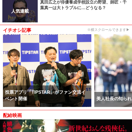
真田広之が俳優養成学校設立の野望、師匠・千
葉真一は大トラブルに…どうなる？
人気連載
イチオシ記事
※横スクロールできます▶
投票アプリ「TIPSTAR」がファン交流イ
ベント開催
美人社長の知られ
配給映画