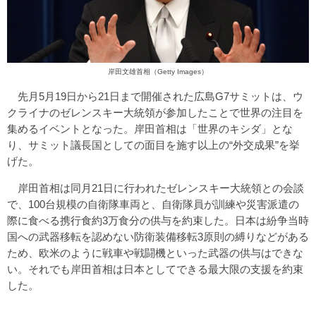
岸田文雄首相（Getty Images）
先月5月19日から21日まで開催された広島G7サミットは、ウ
クライナのゼレンスキー大統領が参加したことで世界の注目を
集めるイベントとなった。岸田首相は「世界のキシダ」とな
り、サミット議長国としての面目を施す以上の“外交成果”を挙
げた。
岸田首相は同月21日に行われたゼレンスキー大統領との会談
で、100台規模の自衛隊車両と、自衛隊員が訓練や災害派遣の
際に食べる携行食約3万食分の供与を約束した。日本は紛争当時
国への武器移転を認めない防衛装備移転3原則の縛りなどがある
ため、欧米のように戦車や戦闘機といった武器の供与はできな
い。それでも岸田首相は日本としてできる最大限の支援を約束
した。