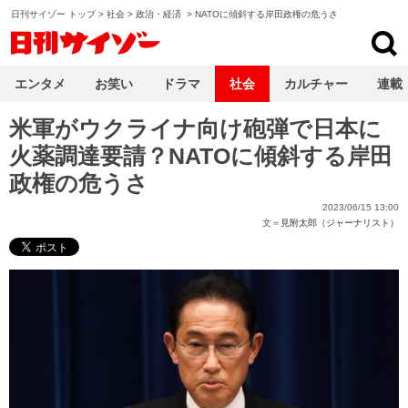
日刊サイゾー トップ
>
社会
>
政治・経済
>
NATOに傾斜する岸田政権の危うさ
日刊サイゾー
エンタメ
お笑い
ドラマ
社会
カルチャー
連載
米軍がウクライナ向け砲弾で日本に
火薬調達要請？NATOに傾斜する岸田
政権の危うさ
2023/06/15 13:00
文＝
見附太郎（ジャーナリスト）