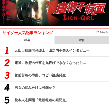
サイゾー人気記事ランキング
20:20更新
社会
総合
元山口組顧問弁護士・山之内幸夫氏インタビュー
電通に政府の仕事を丸投げできなくなったら…
菅前首相の弔辞、コピペ疑惑発生
男女の産み分けは可能か？
松本人志問題「最新報道の疑問点」