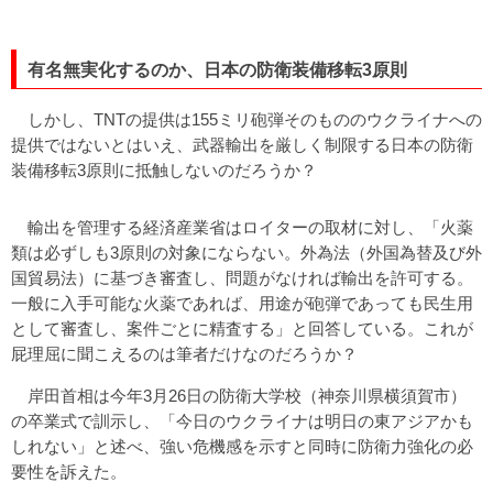
有名無実化するのか、日本の防衛装備移転3原則
しかし、TNTの提供は155ミリ砲弾そのもののウクライナへの
提供ではないとはいえ、武器輸出を厳しく制限する日本の防衛
装備移転3原則に抵触しないのだろうか？
輸出を管理する経済産業省はロイターの取材に対し、「火薬
類は必ずしも3原則の対象にならない。外為法（外国為替及び外
国貿易法）に基づき審査し、問題がなければ輸出を許可する。
一般に入手可能な火薬であれば、用途が砲弾であっても民生用
として審査し、案件ごとに精査する」と回答している。これが
屁理屈に聞こえるのは筆者だけなのだろうか？
岸田首相は今年3月26日の防衛大学校（神奈川県横須賀市）
の卒業式で訓示し、「今日のウクライナは明日の東アジアかも
しれない」と述べ、強い危機感を示すと同時に防衛力強化の必
要性を訴えた。