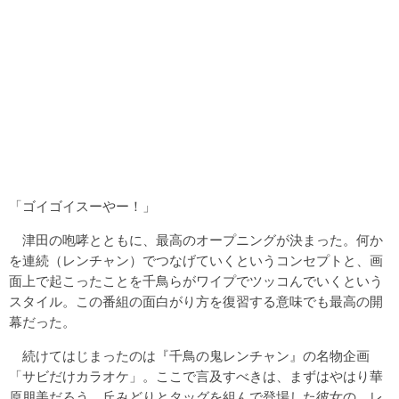
「ゴイゴイスーやー！」
津田の咆哮とともに、最高のオープニングが決まった。何か
を連続（レンチャン）でつなげていくというコンセプトと、画
面上で起こったことを千鳥らがワイプでツッコんでいくという
スタイル。この番組の面白がり方を復習する意味でも最高の開
幕だった。
続けてはじまったのは『千鳥の鬼レンチャン』の名物企画
「サビだけカラオケ」。ここで言及すべきは、まずはやはり華
原朋美だろう。丘みどりとタッグを組んで登場した彼女の、レ