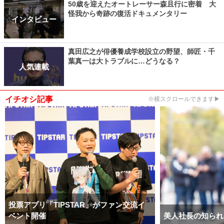
50歳を迎えたオートレーサー森且行に密着 大
怪我から奇跡の復活ドキュメンタリー
インタビュー
真田広之が俳優養成学校設立の野望、師匠・千
葉真一は大トラブルに…どうなる？
人気連載
イチオシ記事
※横スクロールできます▶
投票アプリ「TIPSTAR」がファン交流イ
ベント開催
美人社長の知られ