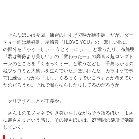
そんなほいは今回、練習のしすぎで喉が絶不調。だが、ダー
ティー面は絶好調。尾崎豊『I LOVE YOU』の「悲しい歌に」
の部分を「かぅーしぃー うとぅーにぃー」と歌ったり、布施明
『君は薔薇より美しい』の「変わったー」の高音＆超ロングト
ーンのところを「くるっくぅー」と歌うなどし、千鳥らからの
猛ツッコミと大笑いを生んでいた。ほいけんた、カラオケで事
前に練習しながら「よし、くるっくぅでいこう」とか考えてい
たのだろうか。それで喉を枯らしたりしてるのだろうか。
「クリアすることが正義や」
さんまのモノマネで引き笑いをしながらそう語るほい。まさ
に裏さんまという感じ。その後もほいは、27時間の随所で活躍
していく。