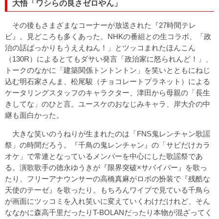
大悟「ワシらの良さゼロやん」
その後もさまざまなコーナーが放送された『27時間テレ
ビ』。見どころも多くあった。NHKの番組との生コラボ、「政
治の話ばっかりもうええねん！」とツッコまれたほんこん
（130R）によるとてもダサい発言「政治家に怒られんど！」、
トークのなかに「建築関係トントントン」を笑いとともにねじ
込む明石家さんま、松尾駿（チョコレートプラネット）による
ケータリングスタッフのキャラクター、津田から母親の「長生
きしてな」のひと言。ユースケのおなじみキャラ、岸大介の中
継も面白かった。
大きな笑いのうねりが生まれたのは「FNS鬼レンチャン歌謡
祭」の時間だろう。『千鳥の鬼レンチャン』の「サビだけカラ
オケ」で常連となっているメンバーを中心にした歌謡祭であ
る。演歌歌手の徳永ゆうきが『限界突破×サバイバー』を歌っ
たり、フリーアナウンサーの高橋真麻がロボの扮装で『残酷な
天使のテーゼ』を歌ったり。もちろんワイプで見ている千鳥ら
が画面にツッコミを入れ笑いに変えていくわけだけれど、そん
ななかに森高千里だったりT-BOLANだったり本物が混ざってく