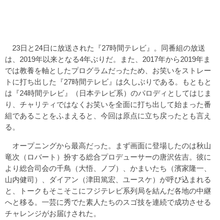
23日と24日に放送された『27時間テレビ』。同番組の放送
は、2019年以来となる4年ぶりだ。また、2017年から2019年ま
では教養を軸としたプログラムだったため、お笑いをストレー
トに打ち出した『27時間テレビ』は久しぶりである。もともと
は『24時間テレビ』（日本テレビ系）のパロディとしてはじま
り、チャリティではなくお笑いを全面に打ち出して始まった番
組であることをふまえると、今回は原点に立ち戻ったとも言え
る。
オープニングから最高だった。まず画面に登場したのは秋山
竜次（ロバート）扮する総合プロデューサーの唐沢佐吉。彼に
より総合司会の千鳥（大悟、ノブ）、かまいたち（濱家隆一、
山内健司）、ダイアン（津田篤宏、ユースケ）が呼び込まれる
と、トークもそこそこにフジテレビ系列局を結んだ各地の中継
へと移る。一芸に秀でた素人たちのスゴ技を連続で成功させる
チャレンジがお届けされた。