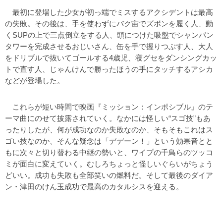
最初に登場した少女が初っ端でミスするアクシデントは最高
の失敗。その後は、手を使わずにバク宙でズボンを履く人、動
くSUPの上で三点倒立をする人、頭につけた吸盤でシャンパン
タワーを完成させるおじいさん、缶を手で握りつぶす人、大人
をドリブルで抜いてゴールする4歳児、寝グセをダンシングカッ
トで直す人、じゃんけんで勝ったほうの手にタッチするアシカ
などが登場した。
これらが短い時間で映画『ミッション：インポシブル』のテ
ーマ曲にのせて披露されていく。なかには怪しい“スゴ技”もあ
ったりしたが、何が成功なのか失敗なのか、そもそもこれはス
ゴい技なのか、そんな疑念は「デデーン！」という効果音とと
もに次々と切り替わる中継の勢いと、ワイプの千鳥らのツッコ
ミが面白に変えていく。むしろちょっと怪しいぐらいがちょう
どいい。成功も失敗も全部笑いの燃料だ。そして最後のダイア
ン・津田のけん玉成功で最高のカタルシスを迎える。