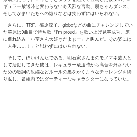
ギュラー放送時と変わらない奇天烈な言動、朋ちゃんダンス、
そしてかまいたちへの煽りなどは笑わずにはいられない。
さらに、TRF、篠原涼子、globeなどの曲にチャレンジしてい
た華原は9曲目で持ち歌『I’m proud』を歌い上げ見事成功、床
に倒れ込み「小室さん大好きだよぉー」と叫んだ。その姿には
「人生……！」と思わずにはいられない。
そして、ほいけんたである。明石家さんまのモノマネ芸人と
して活動してきた彼は、レギュラー放送時から高音を外さない
ための歌詞の改編などルールの裏をかくようなチャレンジを繰
り返し、番組内ではダーティーなキャラクターになっていた。