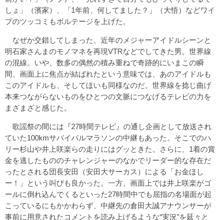
しょ」（濱家）、「1年前、何してました？」（大悟）などワイ
プのツッコミもボルテージを上げた。
なぜか交錯してしまった、近年のメジャーアイドルシーンと
明石家さんまのモノマネを再現VTRなどでしてきた男。世界線
の混線。いや、数多の偶然の積み重ねで奇跡的にいまこの瞬
間、画面上に焦点が結ばれたという意味では、あのアイドルも
このアイドルも、そしてほいも同様なのだ。世界線を捻じ曲げ
本来つながらないものをひとつの文脈につなげるテレビの力を
まざまざと感じた。
歌謡祭の間には『27時間テレビ』の通し企画として放送され
ていた100kmサバイバルマラソンの中継もあった。そこでのハ
リー杉山や井上咲楽らの走りにはグッときた。さらに、1着の賞
金を逃したもののチャレンジャーのなかでリーダー的な存在だ
ったとされる団長安田（安田大サーカス）による「お金ほし
ー！」という叫びも良かった。一方、画面上では井上咲楽がゴ
ールに倒れ込んでくるといった27時間中でも屈指の名場面が起
こっているにもかかわらず、中継先の倉田大誠アナウンサーが
事前に用意されたコメントを読み上げるような“実況”を延々と