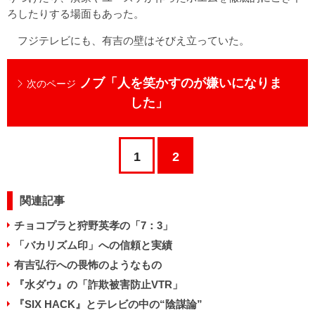
ろしたりする場面もあった。
フジテレビにも、有吉の壁はそびえ立っていた。
ノブ「人を笑かすのが嫌いになりま
次のページ
した」
1
2
関連記事
チョコプラと狩野英孝の「7：3」
「バカリズム印」への信頼と実績
有吉弘行への畏怖のようなもの
『水ダウ』の「詐欺被害防止VTR」
『SIX HACK』とテレビの中の“陰謀論”