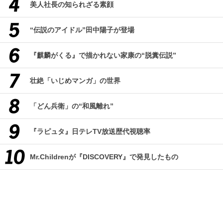
美人社長の知られざる素顔
“伝説のアイドル”田中陽子が登場
『麒麟がくる』で描かれない家康の“脱糞伝説”
壮絶「いじめマンガ」の世界
「どん兵衛」の“和風離れ”
『ラピュタ』日テレTV放送歴代視聴率
Mr.Childrenが『DISCOVERY』で発見したもの