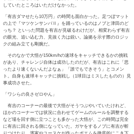
していたところはいただけなかった。
「有吉ダマせたら10万円」の時間も面白かった。足つぼマット
の上で『マツケンサンバⅡ』を踊っているのはノブと津田のど
っち？ といった問題を有吉が見破るわけだが、相変わらず有吉
の眼光、追い込む力、見抜く力は鋭い。論拠を示す際のロジッ
クの組み立ても剛腕だ。
そのなかで大悟が150km/hの速球をキャッチできるかの挑戦
があり、チャレンジ自体は成功したのだが、有吉はこれに「思
ったより速くないんだよなぁ」「誰でもできそう」とコメン
ト。自身も速球キャッチに挑戦し（1球目はミスしたものの）見
事成功させた。
「ワシらの良さゼロやん」
有吉のコーナーの最後で大悟がそうつぶやいていたけれど、
ほかのコーナーでは状況に合わせてゲームのルールを調整する
など場を回す側に立つことも多かった大悟が、この時間は完全
に有吉に回される側になっていた。ガヤをするノブに有吉が斬
りつけたり、濱家やユースケが作ったポエムを徹底的にこき下