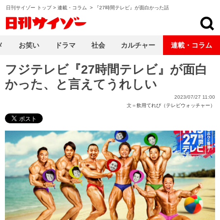
日刊サイゾー トップ
>
連載・コラム
>
『27時間テレビ』が面白かった話
日刊サイゾー
メ
お笑い
ドラマ
社会
カルチャー
連載・コラム
フジテレビ『27時間テレビ』が面白
かった、と言えてうれしい
2023/07/27 11:00
文＝
飲用てれび（テレビウォッチャー）