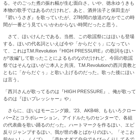
る。そのごった煮の振れ幅が生む面白さ。いや、徳永ゆうきも
本物の歌手ではあるのだけれど。あと、酒井法子と保田圭が
『碧いうさぎ』を歌っていたが、27時間の放送のなかでこの時
間が一番どう見ていいかわからない時間だったと思う。
さて、ほいけんたである。当然、この歌謡祭にはほいも登場
する。ほいの代名詞といえば今や「からだぐぅ」になってい
て、これはT.M.Revolution『HIGH PRESSURE』の歌詞をほい
が“改編”して歌ったことによるものなのだけれど、今回の歌謡
祭ではそんなほいがご本人と共演。T.M.Revolutionの西川貴教と
ともに「からだぐぅ」と歌い上げるのだった。歌った後にほい
は言う。
「西川さんが歌ってるのは『HIGH PRESSURE』、俺が歌って
るのは『ほいプレッシャー』や」
さらに、ほいはモーニング娘。’23、AKB48、ももいろクロー
バーZとコラボレーション。アイドルたちのセンターで、各組
の代表曲を歌い踊るのだった。ハートマークを作るほい、エビ
反りジャンプするほい、我が世の春とばかりのほい。「そこお
前かい！」（ノブ）、「売れすぎて自分でもびっくりしてるで