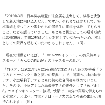
「2019年3月、日本将棋連盟に退会届を提出して、棋界と決別
して新天地に飛び込んだわけですが、それまでは夢として、将
棋番組を持つことや海外からの留学生に将棋を体験してもらう
こと、などを語っていました。もともと棋士としての通算成績
は30勝36敗。年間10局ほどしか対局していなかったため、棋士
としての限界を感じていたのかもしれません」（同）
現在の活動といえば、『Live News イット！』のお天気キャ
スターと『みんなのKEIBA』のキャスターのみだ。
「竹俣アナは2021年8月に2夜連続で放送された超大型特番『ラ
フ＆ミュージック～歌と笑いの祭典～』で、同期の小山内鈴奈
アナ、小室瑛莉子アナとともに初の総合司会を務めていまし
た。その後、小室アナは永島優美アナの後任として『めざまし
8』のメインキャスターに抜擢。快活で、自分の言葉で伝えられ
る小室アナと比べ、竹俣アナはトーク力の点で今後の奮起が期
待されます」（同）