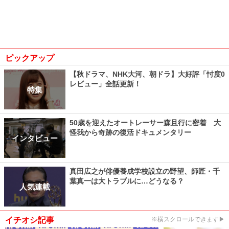
ピックアップ
【秋ドラマ、NHK大河、朝ドラ】大好評「忖度0
レビュー」全話更新！
特集
50歳を迎えたオートレーサー森且行に密着 大
怪我から奇跡の復活ドキュメンタリー
インタビュー
真田広之が俳優養成学校設立の野望、師匠・千
葉真一は大トラブルに…どうなる？
人気連載
イチオシ記事
※横スクロールできます▶