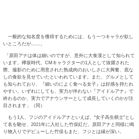
一般的な知名度を獲得するためには、もう一つキャラが欲し
いところだが……。
「原田アナは体は細いのですが、意外に大食漢として知られて
います。欅坂時代、CMキャラクターの1人として抜擢された
際、撮影のために用意された熟成肉のおいしさに大興奮、底な
しの食欲を見せていたといわれています。また、グルメとして
も知られており、『細いのによく食べる女子』は好感を持たれ
やすい。いずれにしても、実力が伴わない『アイドルアナ』で
終わるのか、実力でアナウンサーとして成長していくのかが注
目されます」（同）
もう1人、フジのアイドルアナといえば、“女子高生棋士”とし
て名を馳せ、2021年に入社した竹俣紅だ。原田アナと同様に鳴
り物入りでデビューした竹俣もまた、フジとは縁が深い。