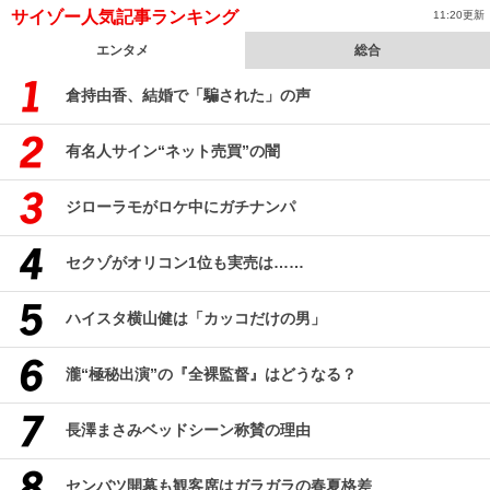
サイゾー人気記事ランキング
11:20更新
エンタメ
総合
倉持由香、結婚で「騙された」の声
有名人サイン“ネット売買”の闇
ジローラモがロケ中にガチナンパ
セクゾがオリコン1位も実売は……
ハイスタ横山健は「カッコだけの男」
瀧“極秘出演”の『全裸監督』はどうなる？
長澤まさみベッドシーン称賛の理由
センバツ開幕も観客席はガラガラの春夏格差