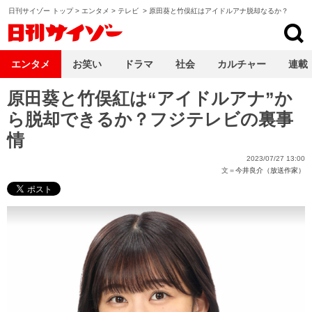
日刊サイゾー トップ
>
エンタメ
>
テレビ
>
原田葵と竹俣紅はアイドルアナ脱却なるか？
日刊サイゾー
エンタメ
お笑い
ドラマ
社会
カルチャー
連載
原田葵と竹俣紅は“アイドルアナ”か
ら脱却できるか？フジテレビの裏事
情
2023/07/27 13:00
文＝
今井良介（放送作家）