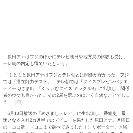
原田アナはフジのほかにテレビ朝日や地方局の試験も受け、
テレ朝の内定も得ていたという。
「もともと原田アナはフジとテレ朝とは関係が深かった。フジ
では『潜在能力テスト』、テレ朝では『クイズプレゼンバラエ
ティー Qさま!!』『くりぃむクイズ ミラクル9』に出演し、関係
者のウケも良かった。その2局を選ぶのはごく自然なことでしょ
う」（同）
6月19日放送の『めざましテレビ』に生出演し、番組史上最
速となる入社2カ月半でのデビューを果たした原田アナ。月曜日
の「ココ調」（ココまで調べてみました！）リポーター、木曜