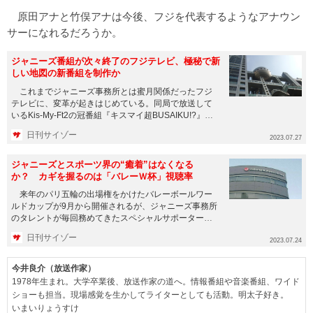
原田アナと竹俣アナは今後、フジを代表するようなアナウン
サーになれるだろうか。
ジャニーズ番組が次々終了のフジテレビ、極秘で新
しい地図の新番組を制作か
これまでジャニーズ事務所とは蜜月関係だったフジ
テレビに、変革が起きはじめている。同局で放送して
いるKis-My-Ft2の冠番組『キスマイ超BUSAIKU!?』
が、今年...
日刊サイゾー
2023.07.27
ジャニーズとスポーツ界の“癒着”はなくなる
か？ カギを握るのは「バレーＷ杯」視聴率
来年のパリ五輪の出場権をかけたバレーボールワー
ルドカップが9月から開催されるが、ジャニーズ事務所
のタレントが毎回務めてきたスペシャルサポーターの
座から「追放された」...
日刊サイゾー
2023.07.24
今井良介（放送作家）
1978年生まれ。大学卒業後、放送作家の道へ。情報番組や音楽番組、ワイド
ショーも担当。現場感覚を生かしてライターとしても活動。明太子好き。
いまいりょうすけ