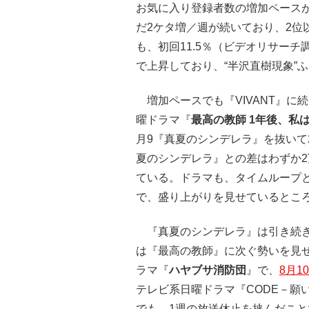
お気に入り登録者数の増加ペースが
だ2ケタ増／週が続いており、2位
も、初回11.5％（ビデオリサーチ
で上昇しており、“半沢直樹現象”
増加ペースでも『VIVANT』に
曜ドラマ『
最高の教師 1年後、私
月9『真夏のシンデレラ』を抜いて
夏のシンデレラ』との差はわずか2
ている。ドラマも、タイムループ
で、盛り上がりを見せているとこ
『真夏のシンデレラ』は引き続き
は『最高の教師』に次ぐ勢いを見
ラマ『
ハヤブサ消防団
』で、
8月1
テレビ系日曜ドラマ『CODE－願
でも、1週の放送休止を挟んだこと