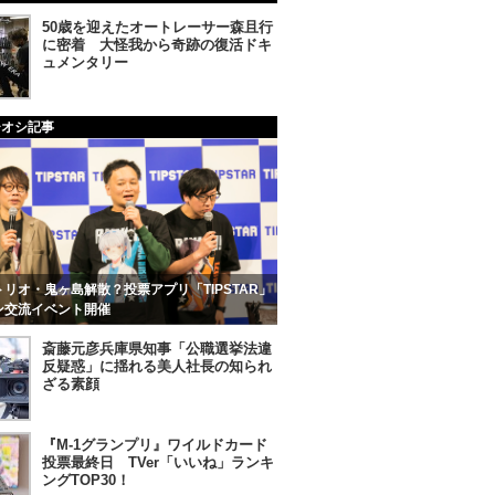
50歳を迎えたオートレーサー森且行
に密着 大怪我から奇跡の復活ドキ
ュメンタリー
チオシ記事
リオ・鬼ヶ島解散？投票アプリ「TIPSTAR」
ン交流イベント開催
斎藤元彦兵庫県知事「公職選挙法違
反疑惑」に揺れる美人社長の知られ
ざる素顔
『M-1グランプリ』ワイルドカード
投票最終日 TVer「いいね」ランキ
ングTOP30！