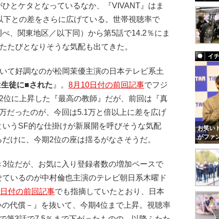
ひとケタとなっているなか、『VIVANT』はま
以下との差をさらに広げている。世帯視聴率で
調べ、関東地区／以下同）から第5話で14.2％にま
ふたたびとなりそうな気配も出てきた。
イ
続いて好調なのが松岡茉優主演の日本テレビ系土
は生徒に■された
』。
8月10日付の前回記事
でフジ
2位に上昇した『最高の教師』だが、前回は『真
万だったのが、今回は5.1万と倍以上に差を広げ
というSF的な仕掛けが新展開を呼びそうな気配
お笑いト
がファ
ろだけに、今期2位の座は揺るがなさそうだ。
3位だが、お気に入り登録者数の増加ペースで
せているのが中村倫也主演のテレビ朝日系木曜ド
0日付の前回記事
でも指摘していたとおり、日本
いの代償－』を抜いて、今期4位まで上昇。視聴率
で第3話で7.5％まで下がったものの、以降ふたた