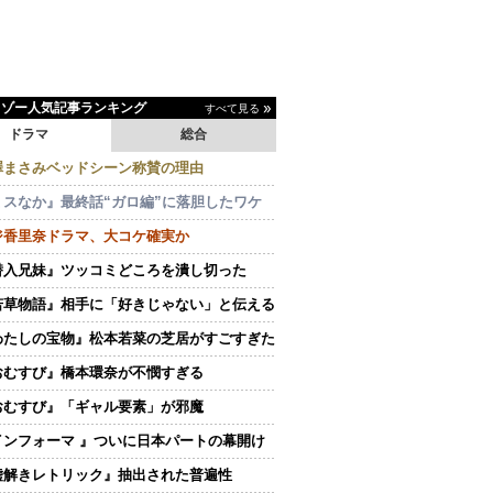
イゾー人気記事ランキング
すべて見る
ドラマ
総合
澤まさみベッドシーン称賛の理由
ミスなか』最終話“ガロ編”に落胆したワケ
ジ香里奈ドラマ、大コケ確実か
潜入兄妹』ツッコミどころを潰し切った
若草物語』相手に「好きじゃない」と伝える
わたしの宝物』松本若菜の芝居がすごすぎた
おむすび』橋本環奈が不憫すぎる
おむすび』「ギャル要素」が邪魔
インフォーマ 』ついに日本パートの幕開け
嘘解きレトリック』抽出された普遍性