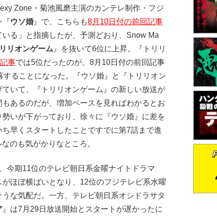
y Zone・菊池風磨主演のカンテレ制作・フジ
ン『
ウソ婚
』で、こちらも
8月10日付の前回記事
いる」と指摘したが、予測どおり、Snow Ma
リリオンゲーム
』を抜いて6位に上昇。『トリリ
回記事
では5位だったのが、8月10日付の前回記事
落することになった。『ウソ婚』と『トリリオン
げていて、『トリリオンゲーム』の新しい放送が
間もあるのだが、増加ペースを見ればわかるとお
り勢いが下がっており、徐々に『ウソ婚』に差を
いち早くスタートしたことですでに第7話まで進
ルなのも気がかりなところ。
、今期11位のテレビ朝日系金曜ナイトドラマ
スがほぼ横ばいとなり、12位のフジテレビ系水曜
そうな気配だ。一方、テレビ朝日系オシドラサタ
ア
』は7月29日放送開始とスタートが遅かったに