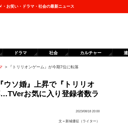
メ・お笑い・ドラマ・社会の最新ニュース
ドラマ
社会
カルチャー
連
マ
>
『トリリオンゲーム』が今期7位に転落
『ウソ婚』上昇で『トリリオ
…TVerお気に入り登録者数ラ
2023/08/18 20:00
文＝
新城優征（ライター）