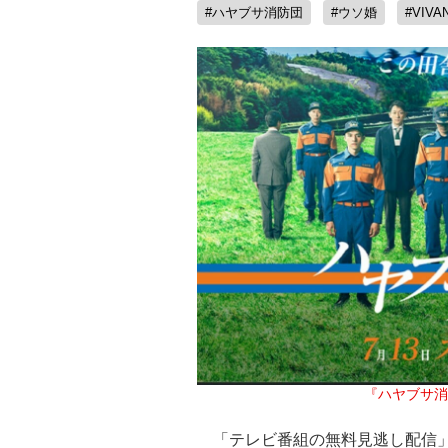
#ハヤブサ消防団
#ウソ婚
#VIVA
『ハヤブサ消
「テレビ番組の無料見逃し配信」と