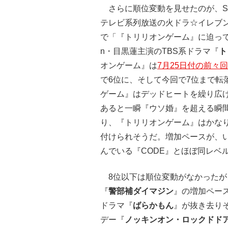
さらに順位変動を見せたのが、Sex
テレビ系列放送の火ドラ☆イレブ
で「『トリリオンゲーム』に迫って
n・目黒蓮主演のTBS系ドラマ『
ト
オンゲーム』は
7月25日付の前々
で6位に、そして今回で7位まで転
ゲーム』はデッドヒートを繰り広
あると一瞬『ウソ婚』を超える瞬
り、『トリリオンゲーム』はかな
付けられそうだ。増加ペースが、
んでいる『CODE』とほぼ同レベ
8位以下は順位変動がなかったが
『
警部補ダイマジン
』の増加ペー
ドラマ『
ばらかもん
』が抜き去り
デー『
ノッキンオン・ロックドド