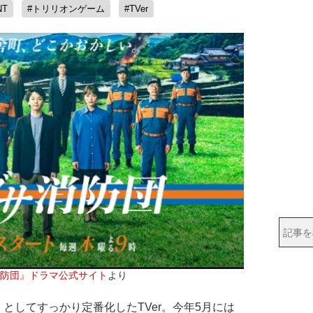
NT
#トリリオンゲーム
#TVer
防団』ドラマ公式サイト
より
してすっかり定番化したTVer。今年5月には