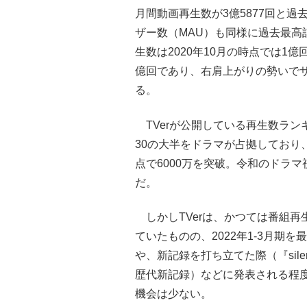
月間動画再生数が3億5877回と過
ザー数（MAU）も同様に過去最高記
生数は2020年10月の時点では1億
億回であり、右肩上がりの勢いで
る。
TVerが公開している再生数ラン
30の大半をドラマが占拠しており、
点で6000万を突破。令和のドラマ
だ。
しかしTVerは、かつては番組再
ていたものの、2022年1-3月期
や、新記録を打ち立てた際（『sile
歴代新記録）などに発表される程
機会は少ない。