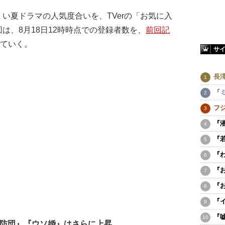
夏ドラマの人気度合いを、TVerの「お気に入
は、8月18日12時時点での登録者数を、
前回記
ていく。
サ
長
『
フ
『
『
『
『
『
『
『
サ消防団』『ウソ婚』はさらに上昇