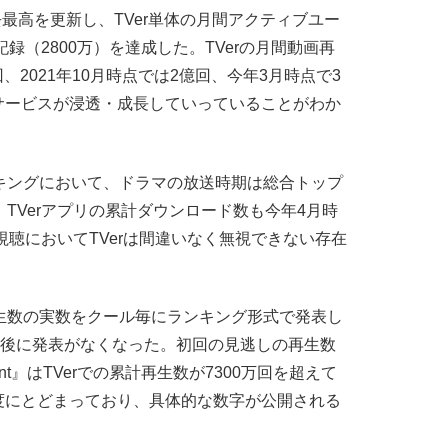
去最高を更新し、TVer単体の月間アクティブユー
録（2800万）を達成した。TVerの月間動画再
回、2021年10月時点では2億回、今年3月時点で3
サービスが浸透・成長していっていることがわか
キングにおいて、ドラマの放送時期は総合トップ
TVerアプリの累計ダウンロード数も今年4月時
視聴においてTVerは間違いなく無視できない存在
生数の実数をクール毎にランキング形式で発表し
を最後に発表がなくなった。初回の見逃しの再生数
nt』はTVerでの累計再生数が7300万回を超えて
度にとどまっており、具体的な数字が公開される