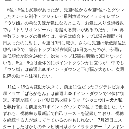
6位～9位も変動があったが、先週6位から今週9位へとダウン
したカンテレ制作・フジテレビ系列放送の火ドラ☆イレブン
『
ウソ婚
』の急な失速が気になるところ。お気に入り登録者数
では『トリリオンゲーム』を超える勢いがあるのだが、TVer再
生数ランキングの推移では、先週は総合トップ10滞在期間が4
日あったのに対し、今週は3日に減少。さらに先週は最低順位は
総合18位で、総合トップ15滞在期間は5日あったのが、今週は
最低順位が総合24位で、総合トップ15滞在期間は3日となって
いる。6位～9位は全体的にポイントダウンが目立つが、中でも
『ウソ婚』は前週比80ポイントダウンと下げ幅が大きい。次週
以降の動きを注視したい。
11位～15位も変動が大きく、前週11位だったフジテレビ系水
曜ドラマ『
ばらかもん
』は前週比38ポイントダウンで14位に後
退。不調が続くテレビ朝日系火曜ドラマ『
シッコウ!!～犬と私
と執行官
』も前週比31ポイントダウンで13位まで後退した。い
ずれも、視聴率も最新話で自己ワーストを記録しており、視聴
を継続する人が減ってきているのかもしれない。7月29日にス
タートしたばかりのテレビ朝日系オシドラサタデー『
ノッキン