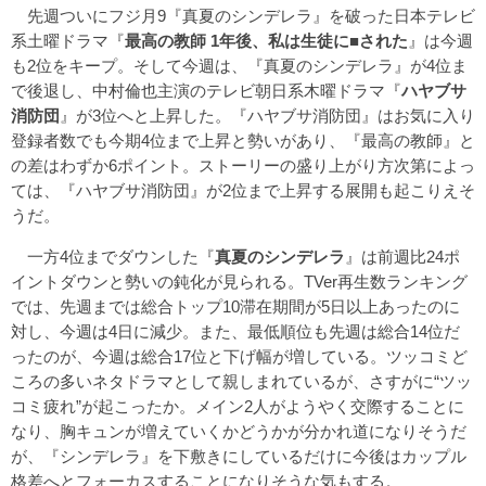
先週ついにフジ月9『真夏のシンデレラ』を破った日本テレビ
系土曜ドラマ『
最高の教師 1年後、私は生徒に■された
』は今週
も2位をキープ。そして今週は、『真夏のシンデレラ』が4位ま
で後退し、中村倫也主演のテレビ朝日系木曜ドラマ『
ハヤブサ
消防団
』が3位へと上昇した。『ハヤブサ消防団』はお気に入り
登録者数でも今期4位まで上昇と勢いがあり、『最高の教師』と
の差はわずか6ポイント。ストーリーの盛り上がり方次第によっ
ては、『ハヤブサ消防団』が2位まで上昇する展開も起こりえそ
うだ。
一方4位までダウンした『
真夏のシンデレラ
』は前週比24ポ
イントダウンと勢いの鈍化が見られる。TVer再生数ランキング
では、先週までは総合トップ10滞在期間が5日以上あったのに
対し、今週は4日に減少。また、最低順位も先週は総合14位だ
ったのが、今週は総合17位と下げ幅が増している。ツッコミど
ころの多いネタドラマとして親しまれているが、さすがに“ツッ
コミ疲れ”が起こったか。メイン2人がようやく交際することに
なり、胸キュンが増えていくかどうかが分かれ道になりそうだ
が、『シンデレラ』を下敷きにしているだけに今後はカップル
格差へとフォーカスすることになりそうな気もする。