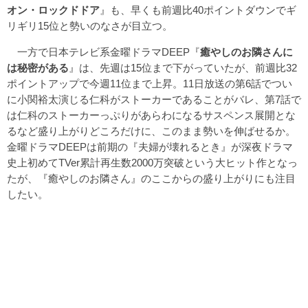
オン・ロックドドア
』も、早くも前週比40ポイントダウンでギ
リギリ15位と勢いのなさが目立つ。
一方で日本テレビ系金曜ドラマDEEP『
癒やしのお隣さんに
は秘密がある
』は、先週は15位まで下がっていたが、前週比32
ポイントアップで今週11位まで上昇。11日放送の第6話でつい
に小関裕太演じる仁科がストーカーであることがバレ、第7話で
は仁科のストーカーっぷりがあらわになるサスペンス展開とな
るなど盛り上がりどころだけに、このまま勢いを伸ばせるか。
金曜ドラマDEEPは前期の『夫婦が壊れるとき』が深夜ドラマ
史上初めてTVer累計再生数2000万突破という大ヒット作となっ
たが、『癒やしのお隣さん』のここからの盛り上がりにも注目
したい。