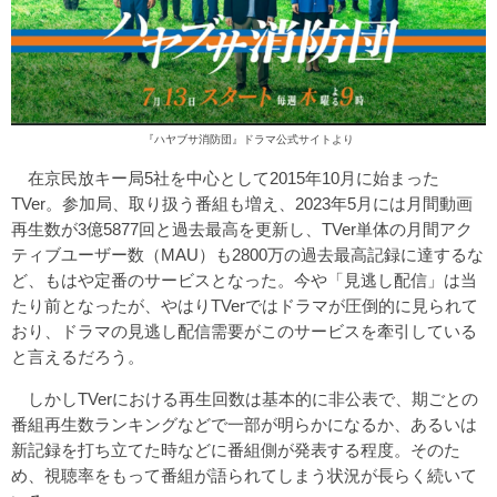
『ハヤブサ消防団』ドラマ公式サイト
より
在京民放キー局5社を中心として2015年10月に始まった
TVer。参加局、取り扱う番組も増え、2023年5月には月間動画
再生数が3億5877回と過去最高を更新し、TVer単体の月間アク
ティブユーザー数（MAU）も2800万の過去最高記録に達するな
ど、もはや定番のサービスとなった。今や「見逃し配信」は当
たり前となったが、やはりTVerではドラマが圧倒的に見られて
おり、ドラマの見逃し配信需要がこのサービスを牽引している
と言えるだろう。
しかしTVerにおける再生回数は基本的に非公表で、期ごとの
番組再生数ランキングなどで一部が明らかになるか、あるいは
新記録を打ち立てた時などに番組側が発表する程度。そのた
め、視聴率をもって番組が語られてしまう状況が長らく続いて