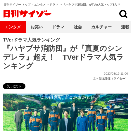
日刊サイゾー トップ
>
エンタメ
>
ドラマ
>
『ハヤブサ消防団』がTVer人気トップ3入り
日刊サイゾー
エンタメ
お笑い
ドラマ
社会
カルチャー
連載
TVerドラマ人気ランキング
『ハヤブサ消防団』が『真夏のシン
デレラ』超え！ TVerドラマ人気ラ
ンキング
2023/08/19 11:00
文＝
新城優征（ライター）