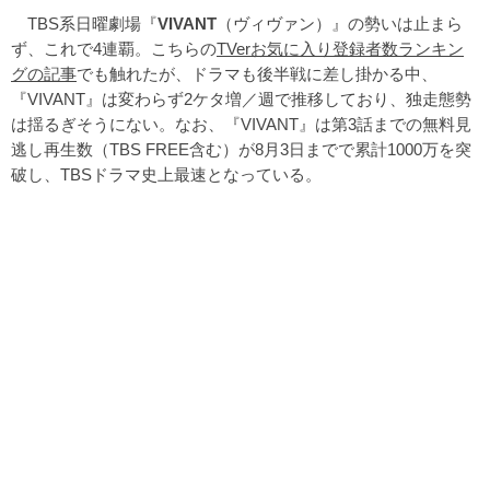
TBS系日曜劇場『
VIVANT
（ヴィヴァン）』の勢いは止まら
ず、これで4連覇。こちらの
TVerお気に入り登録者数ランキン
グの記事
でも触れたが、ドラマも後半戦に差し掛かる中、
『VIVANT』は変わらず2ケタ増／週で推移しており、独走態勢
は揺るぎそうにない。なお、『VIVANT』は第3話までの無料見
逃し再生数（TBS FREE含む）が8月3日までで累計1000万を突
破し、TBSドラマ史上最速となっている。