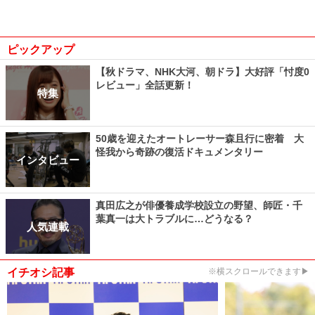
ピックアップ
【秋ドラマ、NHK大河、朝ドラ】大好評「忖度0
レビュー」全話更新！
特集
50歳を迎えたオートレーサー森且行に密着 大
怪我から奇跡の復活ドキュメンタリー
インタビュー
真田広之が俳優養成学校設立の野望、師匠・千
葉真一は大トラブルに…どうなる？
人気連載
イチオシ記事
※横スクロールできます▶