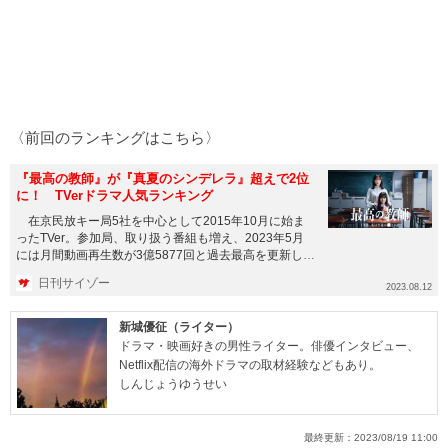
〈前回のランキングはこちら〉
『最高の教師』が『真夏のシンデレラ』超えで2位
に！ TVerドラマ人気ランキング
在京民放キー局5社を中心として2015年10月に始ま
ったTVer。参加局、取り扱う番組も増え、2023年5月
には月間動画再生数が3億5877回と過去最高を更新し、
TV...
日刊サイゾー
2023.08.12
新城優征（ライター）
ドラマ・映画好きの男性ライター。俳優インタビュー、
Netflix配信の海外ドラマの取材経験などもあり。
しんじょうゆうせい
最終更新：
2023/08/19 11:00