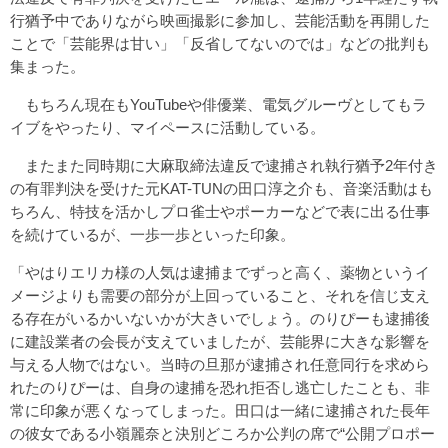
行猶予中でありながら映画撮影に参加し、芸能活動を再開した
ことで「芸能界は甘い」「反省してないのでは」などの批判も
集まった。
もちろん現在もYouTubeや俳優業、電気グルーヴとしてもラ
イブをやったり、マイペースに活動している。
またまた同時期に大麻取締法違反で逮捕され執行猶予2年付き
の有罪判決を受けた元KAT-TUNの田口淳之介も、音楽活動はも
ちろん、特技を活かしプロ雀士やポーカーなどで表に出る仕事
を続けているが、一歩一歩といった印象。
「やはりエリカ様の人気は逮捕までずっと高く、薬物というイ
メージよりも需要の部分が上回っていること、それを信じ支え
る存在がいるかいないかが大きいでしょう。のりぴーも逮捕後
に建設業者の会長が支えていましたが、芸能界に大きな影響を
与える人物ではない。当時の旦那が逮捕され任意同行を求めら
れたのりぴーは、自身の逮捕を恐れ拒否し逃亡したことも、非
常に印象が悪くなってしまった。田口は一緒に逮捕された長年
の彼女である小嶺麗奈と決別どころか公判の席で“公開プロポー