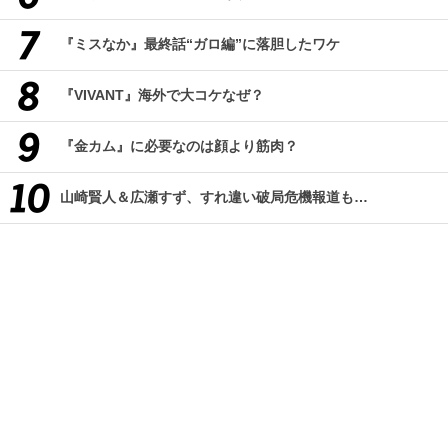
『ミスなか』最終話“ガロ編”に落胆したワケ
『VIVANT』海外で大コケなぜ？
『金カム』に必要なのは顔より筋肉？
山崎賢人＆広瀬すず、すれ違い破局危機報道も…