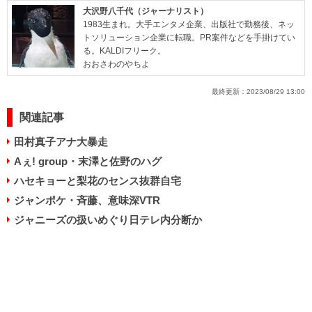
大沢野八千代（ジャーナリスト）
1983生まれ。大手エンタメ企業、出版社で勤務後、ネッ
トソリューション企業に転職。PR案件などを手掛けてい
る。KALDIフリーク。
おおさわのやちよ
最終更新：
2023/08/29 13:00
関連記事
田村真子アナ大暴走
Aぇ! group・末澤と佐野のハグ
ハセキョーと梨花のセンス抜群自宅
ジャンポケ・斉藤、意味深VTR
ジャニーズの扱いめぐり日テレ内分断か