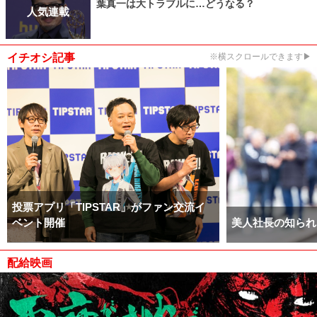
葉真一は大トラブルに…どうなる？
人気連載
イチオシ記事
※横スクロールできます▶
投票アプリ「TIPSTAR」がファン交流イ
ベント開催
美人社長の知られ
配給映画