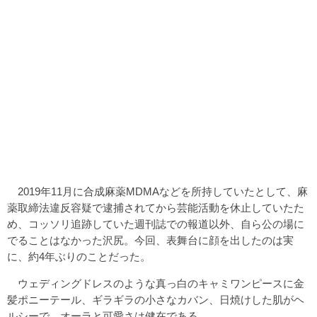
2019年11月に合成麻薬MDMAなどを所持していたとして、麻
薬取締法違反容疑で逮捕されてから芸能活動を休止していたた
め、コッソリ追跡していた週刊誌での報道以外、自ら公の場に
でることはなかった沢尻。今回、表舞台に顔を出したのは実
に、約4年ぶりのことだった。
ウェディングドレスのような真っ白のキャミワンピースに金
髪ポニーテール、ギラギラの小さなカバン、日焼けした肌がヘ
ルシーで、オーラと可愛さは健在である。