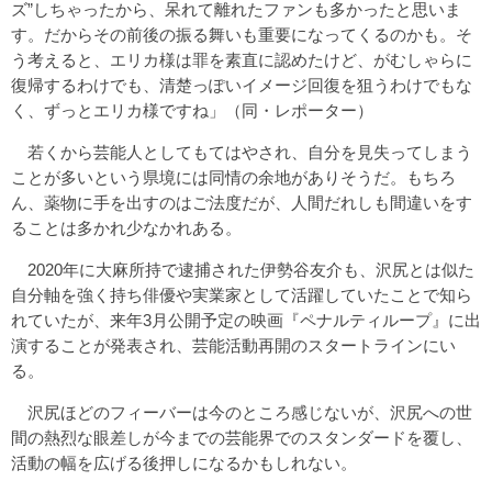
ズ”しちゃったから、呆れて離れたファンも多かったと思いま
す。だからその前後の振る舞いも重要になってくるのかも。そ
う考えると、エリカ様は罪を素直に認めたけど、がむしゃらに
復帰するわけでも、清楚っぽいイメージ回復を狙うわけでもな
く、ずっとエリカ様ですね」（同・レポーター）
若くから芸能人としてもてはやされ、自分を見失ってしまう
ことが多いという県境には同情の余地がありそうだ。もちろ
ん、薬物に手を出すのはご法度だが、人間だれしも間違いをす
ることは多かれ少なかれある。
2020年に大麻所持で逮捕された伊勢谷友介も、沢尻とは似た
自分軸を強く持ち俳優や実業家として活躍していたことで知ら
れていたが、来年3月公開予定の映画『ペナルティループ』に出
演することが発表され、芸能活動再開のスタートラインにい
る。
沢尻ほどのフィーバーは今のところ感じないが、沢尻への世
間の熱烈な眼差しが今までの芸能界でのスタンダードを覆し、
活動の幅を広げる後押しになるかもしれない。