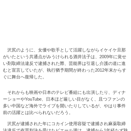
沢尻のように、女優や歌手として活躍しながらイケイケ旦那
がいたという共通点がみうけられる酒井法子は、2009年に覚せ
い剤取締法違反で逮捕された際、芸能界は引退し介護の道に進
むと宣言していたが、執行猶予期間が終わった2012年末からす
ぐに舞台へ復帰した。
それからも映画や日本のテレビ番組にも出演したり、ディナ
ーショーやYouTube、日本ほど厳しい目がなく、且つファンの
多い中国など海外でライブを開いたりしているが、やはり事件
前の活躍とは比べられないだろう。
沢尻が逮捕された年にコカイン使用容疑で逮捕され麻薬取締
法違反で有罪判決を受けたピエール瀧は、逮捕から1年経たず執