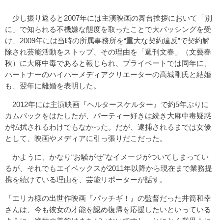
少し振り返ると2007年には主演映画の舞台挨拶において「別
に」で知られる不機嫌な態度を取ったことで大バッシングを受
け、2009年には当時の所属事務所を“重大な契約違反”で契約解
除され芸能活動をストップ、その理由を「週刊文春」（文藝春
秋）に大麻中毒であると報じられ、プライベートでは同年に、
パートナーのハイパーメディアクリエーターの高城剛氏と結婚
も、翌年に離婚を表明した。
2012年には主演映画『ヘルタースケルター』で約5年ぶりに
カムバックをはたしたが、パーティー好きは続き大麻中毒疑惑
が払拭されるわけでもなかった。だが、逮捕されるまでは女優
として、映画やメディアに引っ張りだこだった。
かように、かなり“お騒がせ”なイメージがついてしまってい
るが、それでもエイベックスが2011年以降から現在まで業務提
携を続けている理由を、芸能リポーターが話す。
「エリカ様の出世作映画『パッチギ！』の監督だった井筒和幸
さんは、今も彼女の才能を認め復帰を応援したいといっている