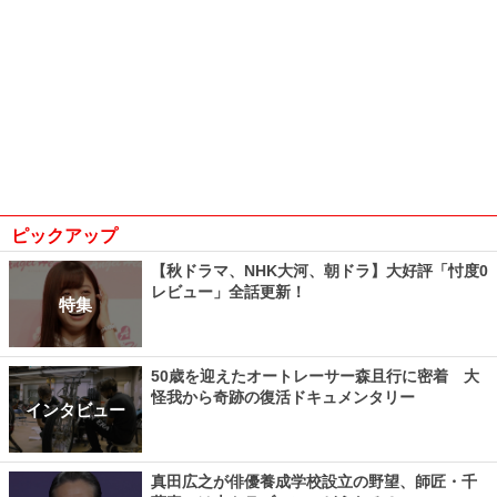
ピックアップ
【秋ドラマ、NHK大河、朝ドラ】大好評「忖度0
レビュー」全話更新！
特集
50歳を迎えたオートレーサー森且行に密着 大
怪我から奇跡の復活ドキュメンタリー
インタビュー
真田広之が俳優養成学校設立の野望、師匠・千