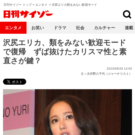
日刊サイゾー トップ
>
エンタメ
>
沢尻エリカ類をみない歓迎モード
日刊サイゾー
エンタメ
お笑い
ドラマ
社会
カルチャー
連載
沢尻エリカ、類をみない歓迎モード
で復帰 ずば抜けたカリスマ性と素
直さが鍵？
2023/08/29 13:00
文＝
大沢野八千代（ジャーナリスト）