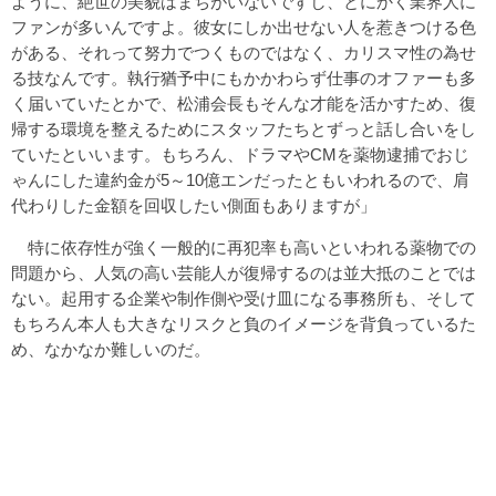
ように、絶世の美貌はまちがいないですし、とにかく業界人に
ファンが多いんですよ。彼女にしか出せない人を惹きつける色
がある、それって努力でつくものではなく、カリスマ性の為せ
る技なんです。執行猶予中にもかかわらず仕事のオファーも多
く届いていたとかで、松浦会長もそんな才能を活かすため、復
帰する環境を整えるためにスタッフたちとずっと話し合いをし
ていたといいます。もちろん、ドラマやCMを薬物逮捕でおじ
ゃんにした違約金が5～10億エンだったともいわれるので、肩
代わりした金額を回収したい側面もありますが」
特に依存性が強く一般的に再犯率も高いといわれる薬物での
問題から、人気の高い芸能人が復帰するのは並大抵のことでは
ない。起用する企業や制作側や受け皿になる事務所も、そして
もちろん本人も大きなリスクと負のイメージを背負っているた
め、なかなか難しいのだ。