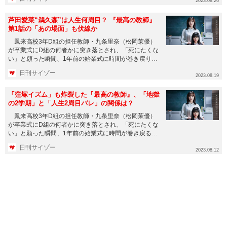
2023.08.26
芦田愛菜“鵜久森”は人生何周目？ 『最高の教師』
第1話の「あの場面」も伏線か
鳳来高校3年D組の担任教師・九条里奈（松岡茉優）
が卒業式にD組の何者かに突き落とされ、「死にたくな
い」と願った瞬間、1年前の始業式に時間が巻き戻り
「2周目」の人生をス...
日刊サイゾー
2023.08.19
「窪塚イズム」も炸裂した『最高の教師』、「地獄
の2学期」と「人生2周目バレ」の関係は？
鳳来高校3年D組の担任教師・九条里奈（松岡茉優）
が卒業式にD組の何者かに突き落とされ、「死にたくな
い」と願った瞬間、1年前の始業式に時間が巻き戻ると
いうところから始ま...
日刊サイゾー
2023.08.12