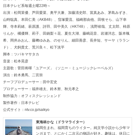
日本テレビ系毎週土曜22時～
出演：松岡茉優、芦田愛菜、奥平大兼、加藤清史郎、當真あみ、茅島みずき、
山時聡真、本田仁美（AKB48）、窪塚愛流、福崎那由他、田牧そら、山下幸
輝、寺本莉緒、萩原護、詩羽、田中美久（HKT48）、浅野竣哉、丈太郎、柿原
りんか、橘優輝、莉子、田鍋梨々花、夏生大湖、藤嶋花音、岩瀬洋志、阪本颯
希、岡井みおん、藤﨑ゆみあ、のせりん、細田善彦、長井短、サーヤ（ララン
ド）、犬飼貴丈、荒川良々、松下洸平
脚本：ツバキマサタカ
音楽：松本晃彦
主題歌：菅田将暉「ユアーズ」（ソニー・ミュージックレーベルズ）
演出：鈴木勇馬、二宮崇
チーフプロデューサー：田中宏史
プロデューサー：福井雄太、鈴木努、秋元孝之
制作協力：オフィスクレッシェンド
製作著作：日本テレビ
公式サイト：
ntv.co.jp/saikyo
東海林かな（ドラマライター）
福岡生まれ、福岡育ちのライター。純文学小説から少年マ
ンガまで、とにかく二次元の物語が好き。趣味は、休日に