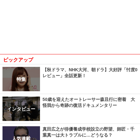
ピックアップ
【秋ドラマ、NHK大河、朝ドラ】大好評「忖度0
レビュー」全話更新！
特集
50歳を迎えたオートレーサー森且行に密着 大
怪我から奇跡の復活ドキュメンタリー
インタビュー
真田広之が俳優養成学校設立の野望、師匠・千
葉真一は大トラブルに…どうなる？
人気連載