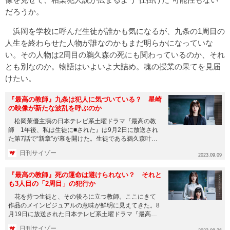
だろうか。
浜岡を学校に呼んだ生徒が誰かも気になるが、九条の1周目の
人生を終わらせた人物が誰なのかもまだ明らかになっていな
い。その人物は2周目の鵜久森の死にも関わっているのか、それ
とも別なのか。物語はいよいよ大詰め。魂の授業の果てを見届
けたい。
『最高の教師』九条は犯人に気づいている？ 星崎
の映像が新たな波乱を呼ぶのか
松岡茉優主演の日本テレビ系土曜ドラマ『最高の教
師 1年後、私は生徒に■された』は9月2日に放送され
た第7話で“新章”が幕を開けた。生徒である鵜久森叶
（芦田愛菜）の死と...
日刊サイゾー
2023.09.09
『最高の教師』死の運命は避けられない？ それと
も3人目の「2周目」の犯行か
花を持つ生徒と、その後ろに立つ教師。ここにきて
作品のメインビジュアルの意味が鮮明に見えてきた。8
月19日に放送された日本テレビ系土曜ドラマ『最高の
教師 1年後、私は...
日刊サイゾー