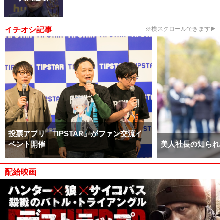
イチオシ記事
※横スクロールできます▶
投票アプリ「TIPSTAR」がファン交流イ
ベント開催
美人社長の知られ
配給映画