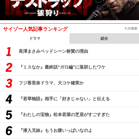
サイゾー人気記事ランキング
5:20更新
ドラマ
総合
長澤まさみベッドシーン称賛の理由
『ミスなか』最終話“ガロ編”に落胆したワケ
フジ香里奈ドラマ、大コケ確実か
『若草物語』相手に「好きじゃない」と伝える
『わたしの宝物』松本若菜の芝居がすごすぎた
『潜入兄妹』もうお腹いっぱいなのよ