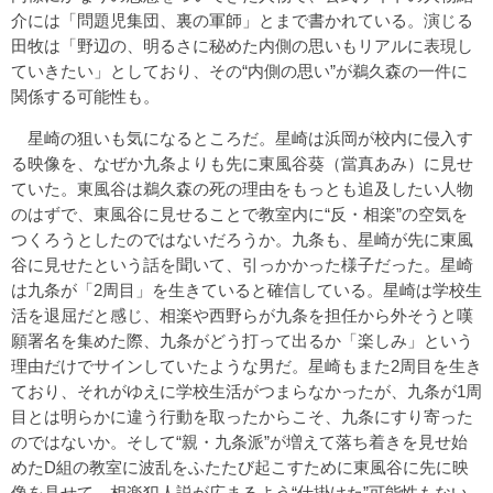
介には「問題児集団、裏の軍師」とまで書かれている。演じる
田牧は「野辺の、明るさに秘めた内側の思いもリアルに表現し
ていきたい」としており、その“内側の思い”が鵜久森の一件に
関係する可能性も。
星崎の狙いも気になるところだ。星崎は浜岡が校内に侵入す
る映像を、なぜか九条よりも先に東風谷葵（當真あみ）に見せ
ていた。東風谷は鵜久森の死の理由をもっとも追及したい人物
のはずで、東風谷に見せることで教室内に“反・相楽”の空気を
つくろうとしたのではないだろうか。九条も、星崎が先に東風
谷に見せたという話を聞いて、引っかかった様子だった。星崎
は九条が「2周目」を生きていると確信している。星崎は学校生
活を退屈だと感じ、相楽や西野らが九条を担任から外そうと嘆
願署名を集めた際、九条がどう打って出るか「楽しみ」という
理由だけでサインしていたような男だ。星崎もまた2周目を生き
ており、それがゆえに学校生活がつまらなかったが、九条が1周
目とは明らかに違う行動を取ったからこそ、九条にすり寄った
のではないか。そして“親・九条派”が増えて落ち着きを見せ始
めたD組の教室に波乱をふたたび起こすために東風谷に先に映
像を見せて、相楽犯人説が広まるよう“仕掛けた”可能性もない