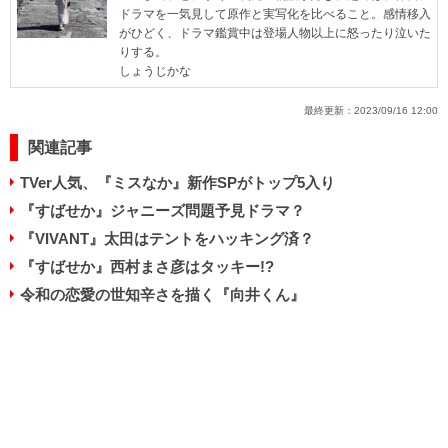
ドラマを一気見して原作と実写化を比べること。感情移入
がひどく、ドラマ鑑賞中は登場人物以上に怒ったり泣いた
りする。
しょうじかな
最終更新：
2023/09/16 12:00
関連記事
TVer人気、『ミスなか』新作SPがトップ5入り
『すばせか』ジャニーズ問題予見ドラマ？
『VIVANT』太田はテントをハッキング済？
『すばせか』西村まさ彦はタッキー!?
令和の恋愛の世知辛さを描く『向井くん』