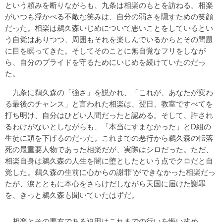
という頼みを断りながらも、九条は相楽のもとを訪ねる。相楽
がいつも浮かべる不敵な笑みは、自分の弱さを隠すための笑顔
だった。相楽は鵜久森いじめについて悪いことをしているとい
う自覚はありつつ、周囲もそれを楽しんでいるからとその問題
に目を瞑ってきた。そしてそのことに無自覚なフリをしなが
ら、自分のプライドを守るためにいじめを続けていたのだっ
た。
九条に鵜久森の「強さ」を説かれ、「これが、あなたが変わ
る最後のチャンス」と言われた相楽は、翌日、教室ですべてを
打ち明け、自分はひどい人間だったと認める。そして、許され
るわけがないとしながらも、「本当にすまなかった」とD組の
生徒に頭を下げるのだった。これまでの悪行から鵜久森の転落
死の最重要人物であった相楽だが、実際はシロだった。ただ、
相楽自身は鵜久森の人生を闇に堕としたという点でクロだと自
覚した。鵜久森の生前に心からの謝罪”ができなかった相楽だっ
たが、涙とともに本心をさらけだしながら天国に届けた謝罪
を、きっと鵜久森も聞いていたはずだ。
相楽とその悪友である迫田はこれまでの行いを悔い改め、