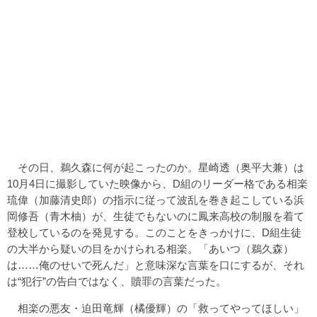
その日、鵜久森に何が起こったのか。星崎透（奥平大兼）は
10月4日に撮影していた映像から、D組のリーダー格である相楽
琉偉（加藤清史郎）の指示に従って波乱を巻き起こしている浜
岡修吾（青木柚）が、生徒でもないのに鳳来高校の制服を着て
登校しているのを発見する。このことをきっかけに、D組生徒
の大半から疑いの目をかけられる相楽。「あいつ（鵜久森）
は……俺のせいで死んだ」と意味深な言葉を口にするが、それ
は“犯行”の告白ではなく、贖罪の言葉だった。
相楽の悪友・迫田竜輝（橘優輝）の「救ってやってほしい」