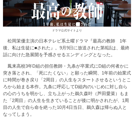
ドラマ公式サイト
より
松岡茉優主演の日本テレビ系土曜ドラマ『最高の教師 1年
後、私は生徒に■された』。9月9日に放送された第8話は、最終
話に向けた急展開を予感させるエンディングとなった。
鳳来高校3年D組の担任教師・九条が卒業式にD組の何者かに
突き落とされ、「死にたくない」と願った瞬間、1年前の始業式
に時間が巻き戻り「2周目」の人生をスタートさせるというとこ
ろから始まる本作。九条に呼応してD組内のいじめに対し自ら
の心のうちを明かし、立ち上がった鵜久森叶（芦田愛菜）もま
た「2周目」の人生を生きていることが後に明かされたが、1周
目の人生で自ら命を絶った10月4日当日、鵜久森は帰らぬ人と
なってしまう。