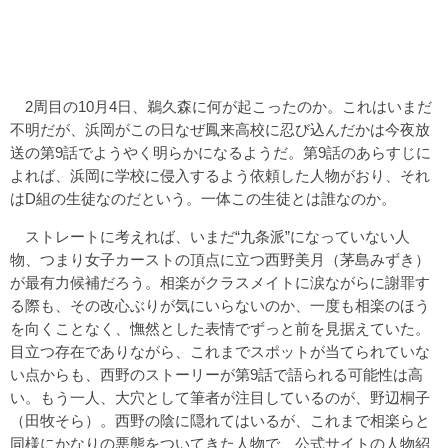
2周目の10月4日、鵜久森に何が起こったのか。これはいまだ
不明だが、浜岡がこの日なぜ鳳来高校に忍び込んだかは今夜放
送の第9話でようやく明らかになるようだ。第9話のあらすじに
よれば、浜岡に学校に侵入するよう依頼した人物がおり、それ
はD組の生徒なのだという。一体この生徒とは誰なのか。
ストレートに考えれば、いまだ“九条派”になっていない人
物、つまり女子カーストの頂点に立つ西野美月（茅島みずき）
が最有力候補だろう。相楽がクラスメイトに涙ながらに謝罪す
る際も、その改心ぶりが気にいらないのか、一度も相楽のほう
を向くことなく、憮然とした表情でずっと前を見据えていた。
目立つ存在でありながら、これまでスポットが当てられていな
い点からも、西野のストーリーが第9話で語られる可能性は高
い。もう一人、大穴として筆者が注目しているのが、野辺桐子
（田牧そら）。西野の陰に隠れてはいるが、これまで相楽らと
同様にかなりの悪態をついてきた人物で、公式サイトの人物紹