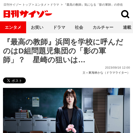
日刊サイゾー トップ
>
エンタメ
>
ドラマ
>
『最高の教師』気になる「影の軍師」の存在
日刊サイゾー
エンタメ
お笑い
ドラマ
社会
カルチャー
連載
『最高の教師』浜岡を学校に呼んだ
のはD組問題児集団の「影の軍
師」？ 星崎の狙いは…
2023/09/16 12:00
文＝
東海林かな（ドラマライター）