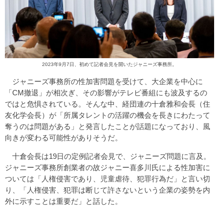
2023年9月7日、初めて記者会見を開いたジャニーズ事務所。
ジャニーズ事務所の性加害問題を受けて、大企業を中心に
「CM撤退」が相次ぎ、その影響がテレビ番組にも波及するの
ではと危惧されている。そんな中、経団連の十倉雅和会長（住
友化学会長）が「所属タレントの活躍の機会を長きにわたって
奪うのは問題がある」と発言したことが話題になっており、風
向きが変わる可能性がありそうだ。
十倉会長は19日の定例記者会見で、ジャニーズ問題に言及。
ジャニーズ事務所創業者の故ジャニー喜多川氏による性加害に
ついては「人権侵害であり、児童虐待、犯罪行為だ」と言い切
り、「人権侵害、犯罪は断じて許さないという企業の姿勢を内
外に示すことは重要だ」と話した。