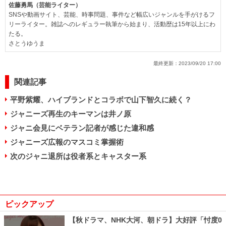
佐藤勇馬（芸能ライター）
SNSや動画サイト、芸能、時事問題、事件など幅広いジャンルを手がけるフ
リーライター。雑誌へのレギュラー執筆から始まり、活動歴は15年以上にわ
たる。
さとうゆうま
最終更新：
2023/09/20 17:00
関連記事
平野紫耀、ハイブランドとコラボで山下智久に続く？
ジャニーズ再生のキーマンは井ノ原
ジャニ会見にベテラン記者が感じた違和感
ジャニーズ広報のマスコミ掌握術
次のジャニ退所は役者系とキャスター系
ピックアップ
【秋ドラマ、NHK大河、朝ドラ】大好評「忖度0