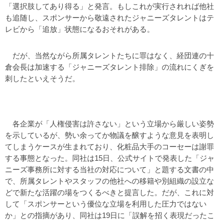
「選択肢してあり得る」と発言。もしこれが実行されれば他社
も追随し、スポンサーから敬遠されたジャニーズタレントはテ
レビから「追放」状態になるおそれがある。
だが、当然ながら所属タレントたちに罪はなく、経団連の十
倉会長は加速する「ジャニーズタレント排除」の流れにくぎを
刺したといえそうだ。
各企業が「人権侵害は許さない」という立場から厳しい姿勢
を示しているが、勢い余ってか物議を醸すような意見を表明し
てしまうケースが生まれており、化粧品大手のコーセーは謝罪
する事態となった。同社は15日、公式サイトで発表した「ジャ
ニーズ事務所に対する当社の対応について」と題する文書の中
で、所属タレントやスタッフの他社への移籍や別組織の設立な
どで新たな活躍の場をつくるべきと提言した。だが、これに対
して「スポンサーという優位な立場を利用した圧力ではない
か」との指摘があり、同社は19日に「誤解を招く表現だったこ