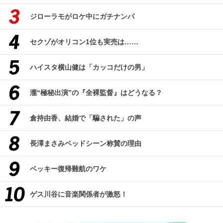
ジローラモがロケ中にガチナンパ
セクゾがオリコン1位も実売は……
ハイスタ横山健は「カッコだけの男」
瀧“極秘出演”の『全裸監督』はどうなる？
倉持由香、結婚で「騙された」の声
長澤まさみベッドシーン称賛の理由
ベッキー復帰難航のワケ
ゲス川谷に音楽関係者が激怒！