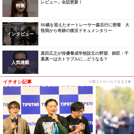
レビュー」全話更新！
特集
50歳を迎えたオートレーサー森且行に密着 大
怪我から奇跡の復活ドキュメンタリー
インタビュー
真田広之が俳優養成学校設立の野望、師匠・千
葉真一は大トラブルに…どうなる？
人気連載
イチオシ記事
※横スクロールできます▶