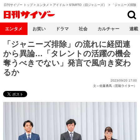
日刊サイゾー トップ
>
エンタメ
>
アイドル
>
STARTO（旧ジャニーズ）
>
「ジャニーズ排除」
日刊サイゾー
エンタメ
お笑い
ドラマ
社会
カルチャー
連載
「ジャニーズ排除」の流れに経団連
から異論…「タレントの活躍の機会
奪うべきでない」発言で風向き変わ
るか
2023/09/20 17:00
文＝
佐藤勇馬（芸能ライター）