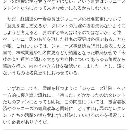
ントの活躍の場を奪うべきではない」という言葉はジャニーズ
タレントたちにとって大きな救いになるかもしれない。
ただ、経団連の十倉会長はジャニーズの社名変更について
「意見を差し控えるが、タレントの活躍の場を失わないように
しようと考えると、おのずと答えは出るのではないか」と述
べ、ジャニー氏の名前を冠した社名の変更は必須であることを
示唆。これについては、ジャニーズ事務所も19日に発表した文
書で、株式問題や社名変更などが議題となった取締役会で「今
後の会社運営に関わる大きな方向性についてあらゆる角度から
議論を行い、向かうべき方針を確認いたしました」とし、遠く
ないうちの社名変更をにおわせている。
いずれにしても、雪崩を打つように「ジャニーズ排除」へと
一方的に突き進む流れに、「待った」がかかったのはタレント
たちのファンにとっても朗報。この問題については、被害者救
済やジャニーズの組織改革と同時に、どうすれば罪のないタレ
ントたちの活躍の場を奪わずに解決していけるのかを模索して
いく必要がありそうだ。