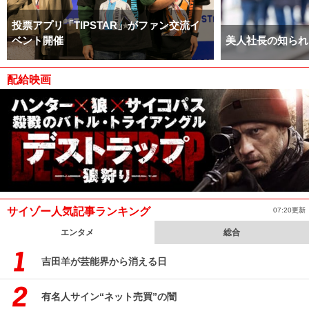
投票アプリ「TIPSTAR」がファン交流イ
ベント開催
美人社長の知られ
配給映画
サイゾー人気記事ランキング
07:20更新
エンタメ
総合
吉田羊が芸能界から消える日
有名人サイン“ネット売買”の闇