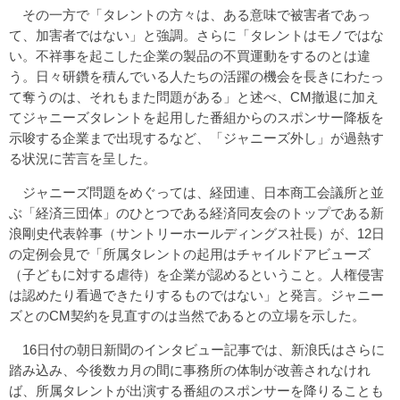
その一方で「タレントの方々は、ある意味で被害者であっ
て、加害者ではない」と強調。さらに「タレントはモノではな
い。不祥事を起こした企業の製品の不買運動をするのとは違
う。日々研鑽を積んでいる人たちの活躍の機会を長きにわたっ
て奪うのは、それもまた問題がある」と述べ、CM撤退に加え
てジャニーズタレントを起用した番組からのスポンサー降板を
示唆する企業まで出現するなど、「ジャニーズ外し」が過熱す
る状況に苦言を呈した。
ジャニーズ問題をめぐっては、経団連、日本商工会議所と並
ぶ「経済三団体」のひとつである経済同友会のトップである新
浪剛史代表幹事（サントリーホールディングス社長）が、12日
の定例会見で「所属タレントの起用はチャイルドアビューズ
（子どもに対する虐待）を企業が認めるということ。人権侵害
は認めたり看過できたりするものではない」と発言。ジャニー
ズとのCM契約を見直すのは当然であるとの立場を示した。
16日付の朝日新聞のインタビュー記事では、新浪氏はさらに
踏み込み、今後数カ月の間に事務所の体制が改善されなけれ
ば、所属タレントが出演する番組のスポンサーを降りることも