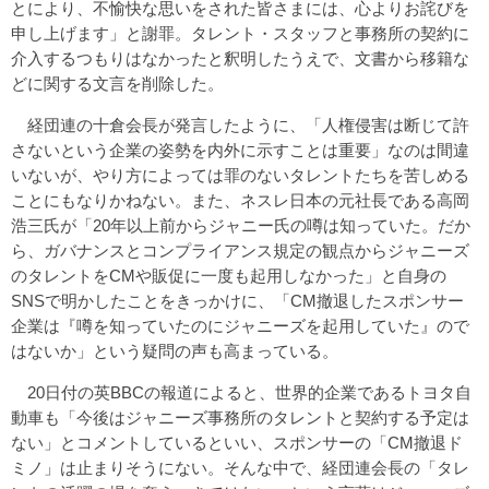
とにより、不愉快な思いをされた皆さまには、心よりお詫びを
申し上げます」と謝罪。タレント・スタッフと事務所の契約に
介入するつもりはなかったと釈明したうえで、文書から移籍な
どに関する文言を削除した。
経団連の十倉会長が発言したように、「人権侵害は断じて許
さないという企業の姿勢を内外に示すことは重要」なのは間違
いないが、やり方によっては罪のないタレントたちを苦しめる
ことにもなりかねない。また、ネスレ日本の元社長である高岡
浩三氏が「20年以上前からジャニー氏の噂は知っていた。だか
ら、ガバナンスとコンプライアンス規定の観点からジャニーズ
のタレントをCMや販促に一度も起用しなかった」と自身の
SNSで明かしたことをきっかけに、「CM撤退したスポンサー
企業は『噂を知っていたのにジャニーズを起用していた』ので
はないか」という疑問の声も高まっている。
20日付の英BBCの報道によると、世界的企業であるトヨタ自
動車も「今後はジャニーズ事務所のタレントと契約する予定は
ない」とコメントしているといい、スポンサーの「CM撤退ド
ミノ」は止まりそうにない。そんな中で、経団連会長の「タレ