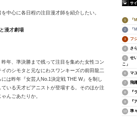
サ
を中心に各日程の注目漫才師を紹介したい。
『M
『M
もと漫才劇場
フ
さ
せ
。昨年、準決勝まで残って注目を集めた女性コン
こ」
テイのシモタと元なにわスワンキーズの前田龍二
マ
は昨年『女芸人No.1決定戦 THE W』を制し
飛
している天才ピアニストが登場する。そのほか注
『
じゃんごあたりか。
『
準