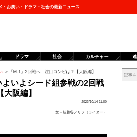
メ・お笑い・ドラマ・社会の最新ニュース
ドラマ
社会
カルチャー
連
い
>
『M-1』2回戦へ 注目コンビは？【大阪編】
いよいよシード組参戦の2回戦
【大阪編】
2023/10/14 11:00
文＝
新越谷ノリヲ（ライター）