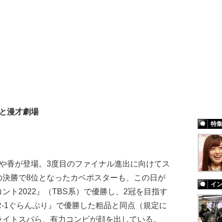
もと漫才劇場
特
や香が登場。3度目のファイナル進出に向けてス
の決勝で8位となったカベポスターも、この日が
イ
ト2022』（TBS系）で優勝し、2冠を目指す
R-1ぐらんぷり』で優勝した粗品と同点（規定に
ライトスパら、有力コンビが顔を出している。