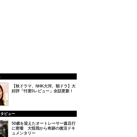
集
【秋ドラマ、NHK大河、朝ドラ】大
好評「忖度0レビュー」全話更新！
ンタビュー
50歳を迎えたオートレーサー森且行
に密着 大怪我から奇跡の復活ドキ
ュメンタリー