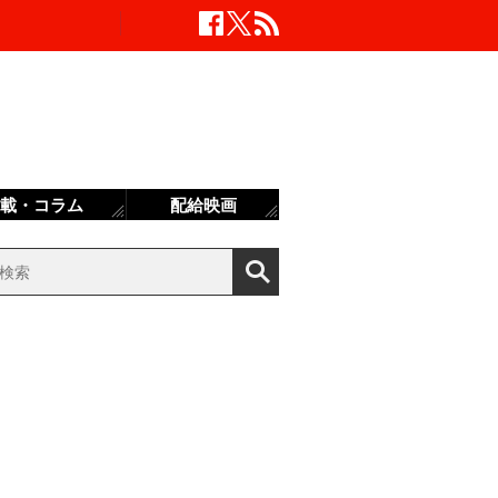
載・コラム
配給映画