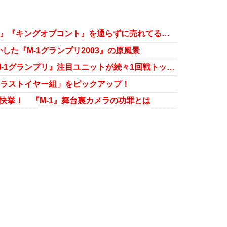
賞レースなんていらない!? 『M-1』『キングオブコント』を通らずに売れてる芸人たち
た『M-1グランプリ2003』の原風景
小籔千豊コンビだけじゃない！『M-1グランプリ』注目ユニットが続々1回戦トップ通過
「ラストイヤー組」をピックアップ！
快挙！ 『M-1』舞台裏カメラの功罪とは