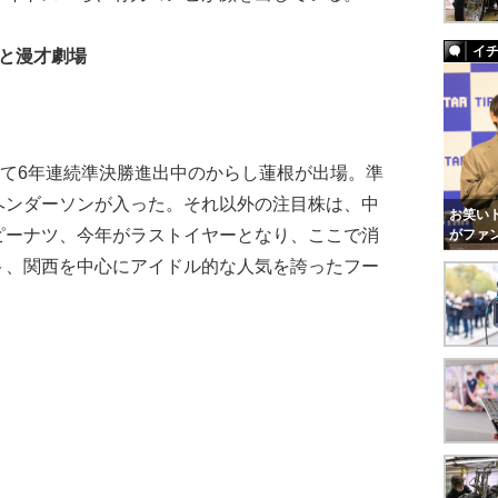
イ
もと漫才劇場
めて6年連続準決勝進出中のからし蓮根が出場。準
ヘンダーソンが入った。それ以外の注目株は、中
お笑いト
ピーナツ、今年がラストイヤーとなり、ここで消
がファ
ト、関西を中心にアイドル的な人気を誇ったフー