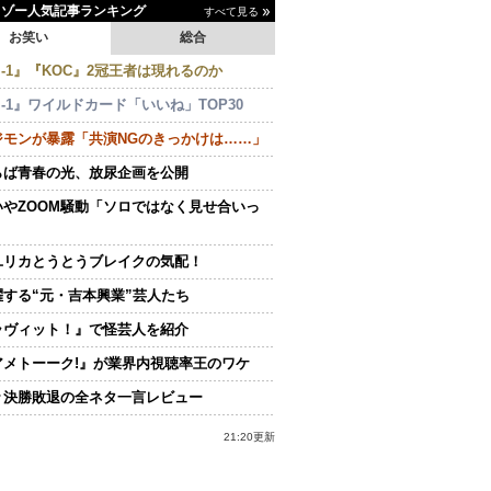
イゾー人気記事ランキング
すべて見る
お笑い
総合
-1』『KOC』2冠王者は現れるのか
-1』ワイルドカード「いいね」TOP30
ジモンが暴露「共演NGのきっかけは……」
らば青春の光、放尿企画を公開
いやZOOM騒動「ソロではなく見せ合いっ
ユリカとうとうブレイクの気配！
躍する“元・吉本興業”芸人たち
ラヴィット！』で怪芸人を紹介
アメトーーク!』が業界内視聴率王のワケ
々決勝敗退の全ネタ一言レビュー
21:20更新