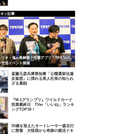
チオシ記事
リオ・鬼ヶ島解散？投票アプリ「TIPSTAR」
ン交流イベント開催
斎藤元彦兵庫県知事「公職選挙法違
反疑惑」に揺れる美人社長の知られ
ざる素顔
『M-1グランプリ』ワイルドカード
投票最終日 TVer「いいね」ランキ
ングTOP30！
50歳を迎えたオートレーサー森且行
に密着 大怪我から奇跡の復活ドキ