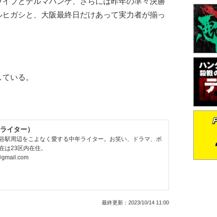
ライブとデルマパンゲ、さらには昨年の準々決勝
ルヒガシと、大阪最終日だけあって実力者が揃っ
している。
ライター）
谷駅周辺をこよなく愛する中年ライター。お笑い、ドラマ、ボ
在は23区内在住。
@gmail.com
最終更新：
2023/10/14 11:00