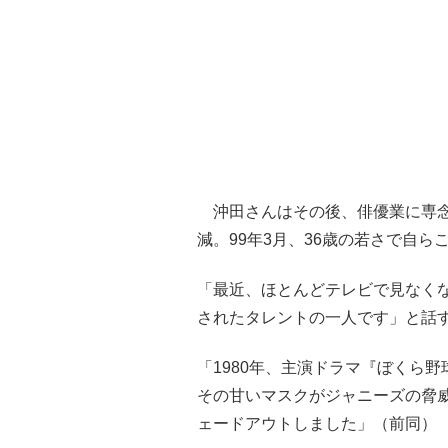
沖田さんはその後、俳優業に専念
減。99年3月、36歳の若さで自
「最近、ほとんどテレビで見なく
されたタレントの一人です」と話
「1980年、主演ドラマ『ぼくら
その甘いマスクがジャニーズの脅
ェードアウトしました」（前同）