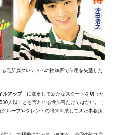
よる元所属タレントへの性加害で信用を失墜した
イルアップ
」に変更して新たなスタートを切った
数500人以上とも言われる性加害だけではない。こ
楽グループやタレントの将来を潰してきた事務所
。
”が流出して騒動になっていますが、今回の性加害