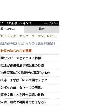
イゾー人気記事ランキング
すべて見る
連載・コラム
総合
プロミシング・ヤング・ウーマン』レビュー
頼朝の命を助けたかったのは後白河法皇？
人社長の知られざる素顔
が屋ワンピースとアニメに影響
田広之が俳優養成学校設立の野望
夏の衆院選は”立民最後の選挙”なるか
本人志 まずは「NGKで漫才」か？
ャンポケ斉藤「もう一つの問題」
小室圭文書」と弁護士口調の貫禄
佐ヶ谷、相次ぐ再開発でどうなる？