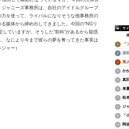
、ジャニーズ事務所は、自社のアイドルグループ
の力を使って、ライバルになりそうな他事務所の
る媒体から締め出してきました。今回の“NGリ
サ
定していますが、そうした“前科”があるから疑惑
し、なにより今まで彼らの夢を奪ってきた事実は
『
ネジャー）
源
美
か
真
来
松
ジ
「
阿