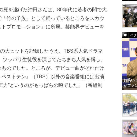
業の死を遂げた沖田さんは、80年代に若者の間で大
で「竹の子族」として踊っているところをスカウ
ストプロモ—ション」に所属。芸能界デビューを
イ
枚の大ヒットを記録したうえ、TBS系人気ドラマ
、ツッパリ生徒役を演じてたちまち人気を博し、
なものでした。ところが、デビュー曲がそれだけ
ベストテン』（TBS）以外の音楽番組には出演
お笑いト
圧力”というのがもっぱらの噂でした」（番組制
がファ