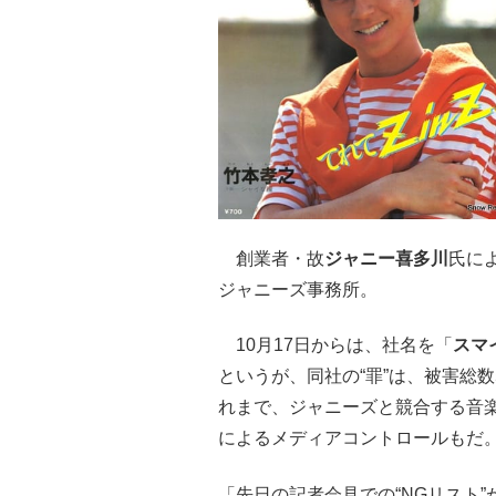
創業者・故
ジャニー喜多川
氏に
ジャニーズ事務所。
10月17日からは、社名を「
スマ
というが、同社の“罪”は、被害総
れまで、ジャニーズと競合する音
によるメディアコントロールもだ
「先日の記者会見での“NGリスト