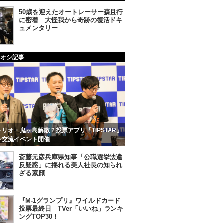
50歳を迎えたオートレーサー森且行
に密着 大怪我から奇跡の復活ドキ
ュメンタリー
チオシ記事
リオ・鬼ヶ島解散？投票アプリ「TIPSTAR」
ン交流イベント開催
斎藤元彦兵庫県知事「公職選挙法違
反疑惑」に揺れる美人社長の知られ
ざる素顔
『M-1グランプリ』ワイルドカード
投票最終日 TVer「いいね」ランキ
ングTOP30！