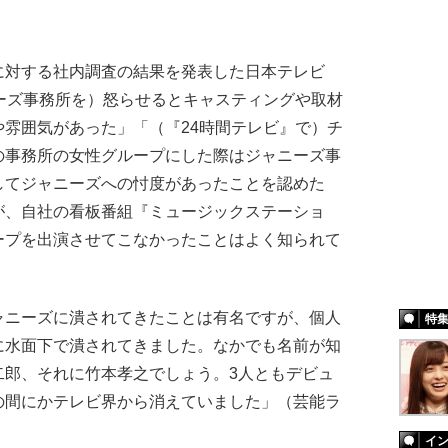
対する社内調査の結果を発表した日本テレビ
ーズ事務所を）怒らせるとキャスティングや取材
雰囲気があった」「（『24時間テレビ』で）チ
の事務所の女性グループにした際はジャニーズ事
してジャニーズへの忖度があったことを認めた
が、自社の看板番組『ミュージックステーショ
ープを出演させてこなかったことはよく知られて
ャニーズに潰されてきたことは有名ですが、個人
特
に水面下で潰されてきました。なかでも名前が知
二郎、それに竹本孝之でしょう。3人ともデビュ
の間にかテレビ界から消えていました」（芸能ラ
イ