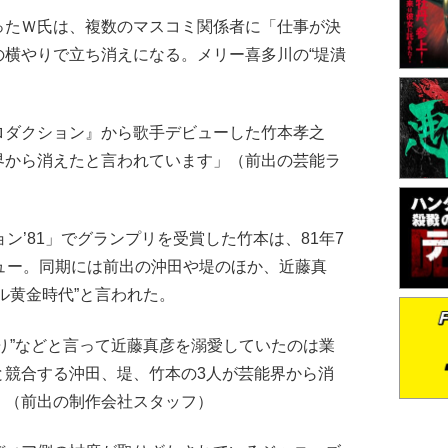
たＷ氏は、複数のマスコミ関係者に「仕事が決
の横やりで立ち消えになる。メリー喜多川の“堤潰
ロダクション』から歌手デビューした竹本孝之
界から消えたと言われています」（前出の芸能ラ
ン’81」でグランプリを受賞した竹本は、81年7
デビュー。同期には前出の沖田や堤のほか、近藤真
ル黄金時代”と言われた。
り”などと言って近藤真彦を溺愛していたのは業
と競合する沖田、堤、竹本の3人が芸能界から消
」（前出の制作会社スタッフ）