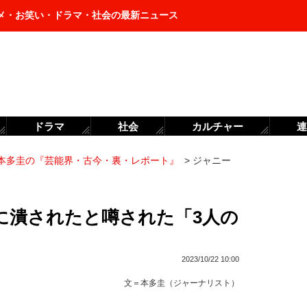
メ・お笑い・ドラマ・社会の最新ニュース
ドラマ
社会
カルチャー
連
本多圭の『芸能界・古今・裏・レポート』
>
ジャニー
に潰されたと噂された「3人の
2023/10/22 10:00
文＝
本多圭（ジャーナリスト）