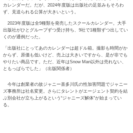
カレンダーだ。だが、2024年度版は出版社の足並みもそろわ
ず、見送られる公算が大きいという。
2023年度版は全9種類を発売したスクールカレンダー。大手
出版社がひとグループずつ受け持ち、9社で1種類ずつ出してい
くのが通例だった。
「出版社にとってあのカレンダーは超ドル箱。撮影も時間がか
からず、原価も低いけど、売上は大きいですから、是が非でも
やりたい商品です。ただ、近年はSnow Man以外は売れない、
ともっぱらでした」（出版関係者）
今年は創業者の故ジャニー喜多川氏の性加害問題でジャニー
ズ事務所は社名変更。さらにタレントがエージェント契約を結
ぶ別会社が立ち上がるという“ジャニーズ解体”が始まってい
る。