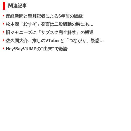
関連記事
産経新聞と望月記者による6年前の因縁
松本潤「殺すぞ」発言は二股騒動の時にも…
旧ジャニーズに「サブスク完全解禁」の機運
佐久間大介、推しのVTuberと「つながり」疑惑…
Hey!Say!JUMPの“由来”で激論