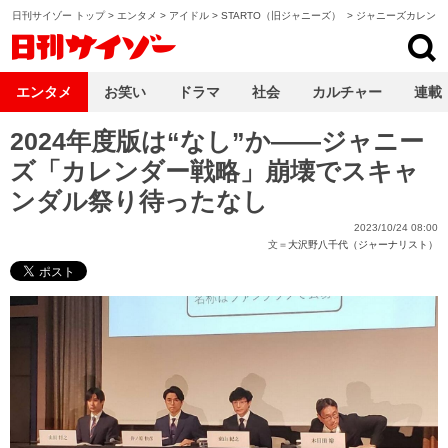
日刊サイゾー トップ
>
エンタメ
>
アイドル
>
STARTO（旧ジャニーズ）
>
ジャニーズカレンダー
日刊サイゾー
エンタメ
お笑い
ドラマ
社会
カルチャー
連載
2024年度版は“なし”か――ジャニー
ズ「カレンダー戦略」崩壊でスキャ
ンダル祭り待ったなし
2023/10/24 08:00
文＝
大沢野八千代（ジャーナリスト）