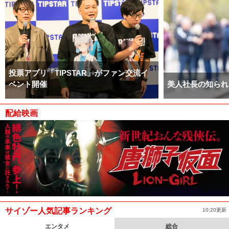
投票アプリ「TIPSTAR」がファン交流イ
ベント開催
美人社長の知られ
配給映画
サイゾー人気記事ランキング
10:20更新
エンタメ
総合