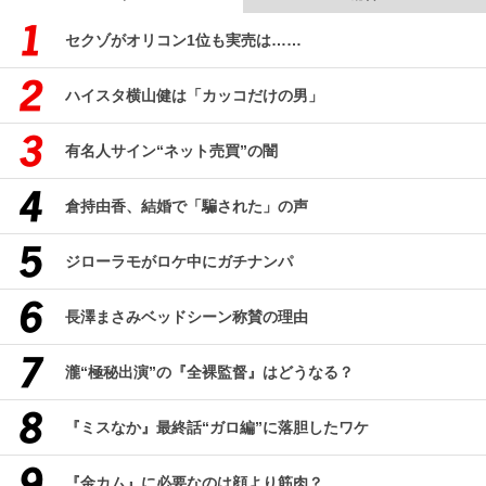
セクゾがオリコン1位も実売は……
ハイスタ横山健は「カッコだけの男」
有名人サイン“ネット売買”の闇
倉持由香、結婚で「騙された」の声
ジローラモがロケ中にガチナンパ
長澤まさみベッドシーン称賛の理由
瀧“極秘出演”の『全裸監督』はどうなる？
『ミスなか』最終話“ガロ編”に落胆したワケ
『金カム』に必要なのは顔より筋肉？