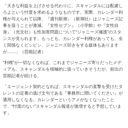
「大きな利益を上げさせる代わりに、スキャンダルには配慮し
ろよという忖度を求めるようなものです。実際、カレンダー利
権が与えられて以降、『週刊新潮』（新潮社）はジャニーズ記
事を扱うことが激減。『女性セブン』（小学館）や『女性自
身』（光文社）も性加害問題について“ジャニーズ擁護”のスタ
ンスが見られます。もっとも、カレンダー利権があっても、全
く関係なくビシビシ、ジャニーズ叩きをする媒体もあります
が……」（芸能記者）
“利権”が一切なくなれば、これまでジャニーズ寄りだったメデ
ィアも、スキャンダルを積極的に扱っていきそうだが、前出の
芸能記者が続ける。
「エージェント契約となれば、スキャンダルの直撃を受けたタ
レントの定番の逃げ文句である『事務所に聞いてください』が
通用しなくなる。カレンダーというアメがなくなったこと
で、“忖度のない”スキャンダル報道が激増すると予想していま
す」