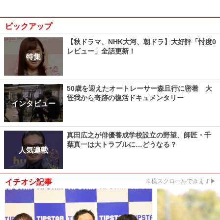
ピックアップ
【秋ドラマ、NHK大河、朝ドラ】大好評「忖度0
レビュー」全話更新！
特集
50歳を迎えたオートレーサー森且行に密着 大
怪我から奇跡の復活ドキュメンタリー
インタビュー
真田広之が俳優養成学校設立の野望、師匠・千
葉真一は大トラブルに…どうなる？
人気連載
イチオシ記事
※横スクロールできます▶