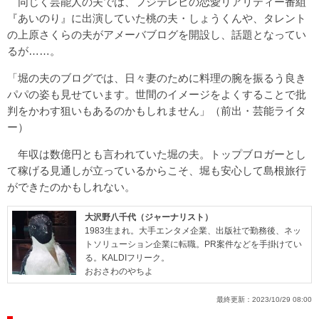
同じく芸能人の夫では、フジテレビの恋愛リアリティー番組
『あいのり』に出演していた桃の夫・しょうくんや、タレント
の上原さくらの夫がアメーバブログを開設し、話題となってい
るが……。
「堀の夫のブログでは、日々妻のために料理の腕を振るう良き
パパの姿も見せています。世間のイメージをよくすることで批
判をかわす狙いもあるのかもしれません」（前出・芸能ライタ
ー）
年収は数億円とも言われていた堀の夫。トップブロガーとし
て稼げる見通しが立っているからこそ、堀も安心して島根旅行
ができたのかもしれない。
大沢野八千代（ジャーナリスト）
1983生まれ。大手エンタメ企業、出版社で勤務後、ネッ
トソリューション企業に転職。PR案件などを手掛けてい
る。KALDIフリーク。
おおさわのやちよ
最終更新：
2023/10/29 08:00