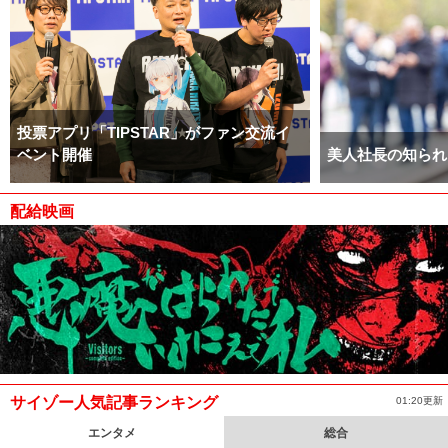
投票アプリ「TIPSTAR」がファン交流イ
ベント開催
美人社長の知られ
配給映画
サイゾー人気記事ランキング
01:20更新
エンタメ
総合