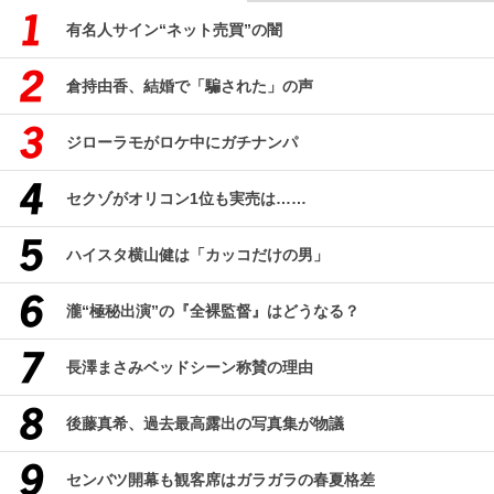
有名人サイン“ネット売買”の闇
倉持由香、結婚で「騙された」の声
ジローラモがロケ中にガチナンパ
セクゾがオリコン1位も実売は……
ハイスタ横山健は「カッコだけの男」
瀧“極秘出演”の『全裸監督』はどうなる？
長澤まさみベッドシーン称賛の理由
後藤真希、過去最高露出の写真集が物議
センバツ開幕も観客席はガラガラの春夏格差