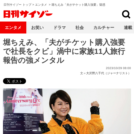
日刊サイゾー トップ
>
エンタメ
>
堀ちえみ「夫がチケット購入強要」疑惑
日刊サイゾー
エンタメ
お笑い
ドラマ
社会
カルチャー
連載
堀ちえみ、「夫がチケット購入強要
で社長をクビ」渦中に家族11人旅行
報告の強メンタル
2023/10/29 08:00
文＝
大沢野八千代（ジャーナリスト）