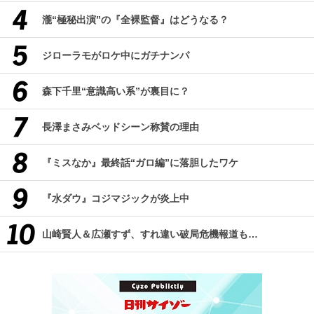
瀧“極秘出演”の『全裸監督』はどうなる？
ジローラモがロケ中にガチナンパ
森下千里“意識高い系”が裏目に？
長澤まさみベッドシーン称賛の理由
『ミスなか』最終話“ガロ編”に落胆したワケ
『水ダウ』コジマジックが炎上中
山崎賢人＆広瀬すず、すれ違い破局危機報道も…