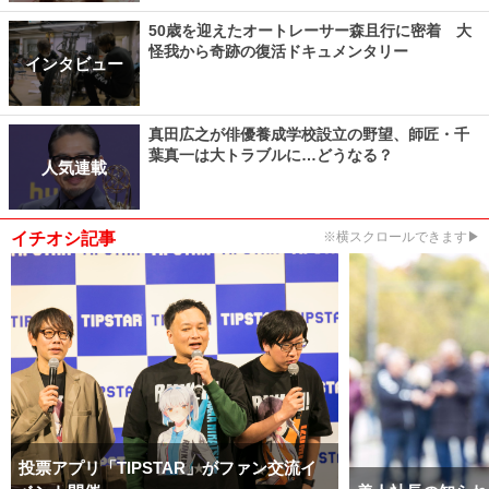
50歳を迎えたオートレーサー森且行に密着 大
怪我から奇跡の復活ドキュメンタリー
インタビュー
真田広之が俳優養成学校設立の野望、師匠・千
葉真一は大トラブルに…どうなる？
人気連載
イチオシ記事
※横スクロールできます▶
投票アプリ「TIPSTAR」がファン交流イ