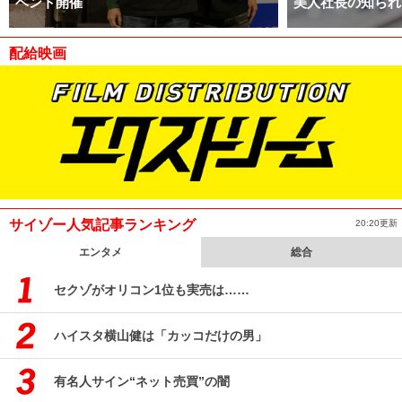
ベント開催
美人社長の知られ
配給映画
サイゾー人気記事ランキング
20:20更新
エンタメ
総合
セクゾがオリコン1位も実売は……
ハイスタ横山健は「カッコだけの男」
有名人サイン“ネット売買”の闇