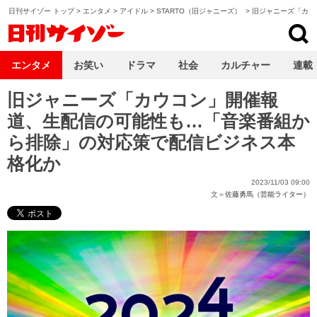
日刊サイゾー トップ
>
エンタメ
>
アイドル
>
STARTO（旧ジャニーズ）
>
旧ジャニーズ「カウ
日刊サイゾー
エンタメ
お笑い
ドラマ
社会
カルチャー
連載
旧ジャニーズ「カウコン」開催報
道、生配信の可能性も…「音楽番組か
ら排除」の対応策で配信ビジネス本
格化か
2023/11/03 09:00
文＝
佐藤勇馬（芸能ライター）