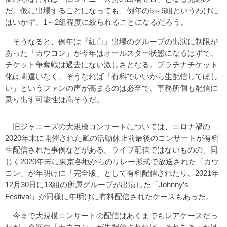
だ。仮に出場することになっても、例年の5～6組というわけに
はいかず、1～2組程度に絞られることになるだろう。
そうなると、例年は『紅白』出場のグループの出演に制限が
あった「カウコン」が今年はオールスター状態になるはずで、
チケット争奪戦は過去にない激しさとなる。プラチナチケット
化は間違いなく、そうなれば「有料でいいから生配信してほし
い」というファンの声が高まるのは必至で、事務所側も配信に
乗り出す可能性は高そうだ。
旧ジャニーズの大規模コンサートについては、コロナ禍の
2020年末に開催された嵐の活動休止前最後のコンサートが有料
生配信された事例などがある。ライブ配信ではないものの、同
じく2020年末に東京各地からのリレー形式で放送された「カウ
コン」が年明けに「完全版」として有料配信されたり、2021年
12月30日に13組の所属グループが出演した「Johnny’s
Festival」が同様に年明けに有料配信されたケースもあった。
今まで大規模コンサートの配信はあくまでもレアケースだっ