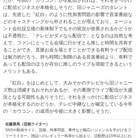
たが、今回の「カウコン」が生配信されれば、それをきっかけ
に配信ビジネスが本格化しそうだ。旧ジャニーズのタレント
は、先述した『紅白』のように性加害問題の影響で音楽番組な
どのキャスティングから外されることが増えており、エージェ
ント会社設立後の新体制下でもその状況が改善されるかどうか
は不透明だ。「テレビがダメなら配信で」となるのは自然な考
えで、ファンにとっても会場に行かずとも推しと時間を共有す
ることができ、直接お金を落とすことができる有料ライブ配信
は魅力的だろう。持ち時間に制限のある音楽番組より、有料で
あっても配信のほうが存分に推しのライブを堪能できるという
メリットもある。
『紅白』をはじめとして、大みそかのテレビから旧ジャニー
ズ勢は消滅するおそれがあるが、その裏側でライブ配信が大盛
況となる可能性もありそうだ。それをきっかけに配信ビジネス
が本格化するのかどうか、テレビ中継なしが確定している今年
の「カウコン」の成否が今後に大きく影響しそうだ。
佐藤勇馬（芸能ライター）
SNSや動画サイト、芸能、時事問題、事件など幅広いジャンルを手がけるフ
リーライター。雑誌へのレギュラー執筆から始まり、活動歴は15年以上にわ