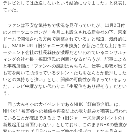
テレビとしては放送しないという結論になりました」と発表し
ていた。
ファンは不安な気持ちで状況を見守っていたが、11月2日付
のスポーツニッポンが「今月にも設立される新会社の下、東京
ドームで開催される方向で調整されている」と報道。最終的に
は、SMILE-UP.（旧ジャニーズ事務所）が新たに立ち上げるエ
ージェント会社の社長就任が濃厚だといわれているコンサルテ
ィング会社社長・福田淳氏の判断となるだろうが、記事による
と事務所側は「ファンへの感謝はもちろん、仕事に影響が出て
も前を向いて頑張っているタレントたちをなんとか後押しした
いとの気持ちも強い」とし、開催の可能性が高まっているよう
だ。テレビ中継がない代わりに「生配信もあり得そう」だとい
う。
同じ大みそかの大イベントであるNHK『紅白歌合戦』は、
NHKが「被害者への補償や再発防止の取り組みが着実に行われ
ていることが確認できるまで（旧ジャニーズ所属タレントの）
新規起用は当面行わない」としており、このままNHKの態度が
変わらなければ「旧ジャニーズ勢の出場ゼロ」となる見込み