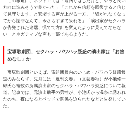
この報道に、ネット上では「遠回りはしたけど、やっと良い
方向に進みそうで良かった」「これから信頼を回復すると信じ
て見守ります」と安堵する声が上がる一方、「騒がれなくなっ
てから謝罪なんて、今さらすぎて呆れる」「演出家がセクハラ
が告発された途端、慌てて方針を変えたように見えてならな
い」とネガティブな声も一部であるようだ。
宝塚歌劇団、セクハラ・パワハラ疑惑の演出家は「お咎
めなし」か
宝塚歌劇団といえば、宙組団員内のいじめ・パワハラ疑惑報
道のみならず、先月には「週刊文春」（文藝春秋）が小池修一
郎氏ら複数の所属演出家のセクハラ・パワハラ疑惑について報
道。記事では、元演出助手の男性が、小池氏から温泉に誘われ
たのち、夜になるとベッドで関係を迫られたなどと告発してい
た。