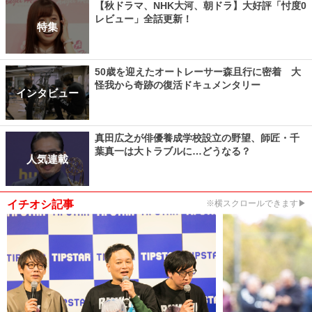
【秋ドラマ、NHK大河、朝ドラ】大好評「忖度0
レビュー」全話更新！
特集
50歳を迎えたオートレーサー森且行に密着 大
怪我から奇跡の復活ドキュメンタリー
インタビュー
真田広之が俳優養成学校設立の野望、師匠・千
葉真一は大トラブルに…どうなる？
人気連載
イチオシ記事
※横スクロールできます▶