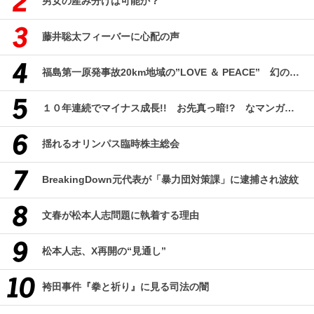
男女の産み分けは可能か？
藤井聡太フィーバーに心配の声
福島第一原発事故20km地域の”LOVE ＆ PEACE” 幻のコミューン「獏原人村」の現在
１０年連続でマイナス成長!! お先真っ暗!? なマンガ産業研究
揺れるオリンパス臨時株主総会
BreakingDown元代表が「暴力団対策課」に逮捕され波紋
文春が松本人志問題に執着する理由
松本人志、X再開の“見通し”
袴田事件『拳と祈り』に見る司法の闇