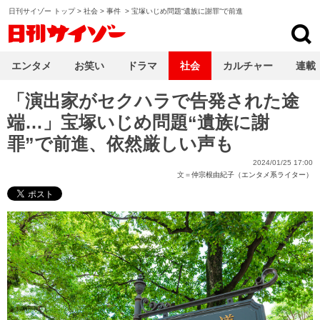
日刊サイゾー トップ
>
社会
>
事件
>
宝塚いじめ問題“遺族に謝罪”で前進
日刊サイゾー
エンタメ
お笑い
ドラマ
社会
カルチャー
連載
「演出家がセクハラで告発された途
端…」宝塚いじめ問題“遺族に謝
罪”で前進、依然厳しい声も
2024/01/25 17:00
文＝
仲宗根由紀子（エンタメ系ライター）