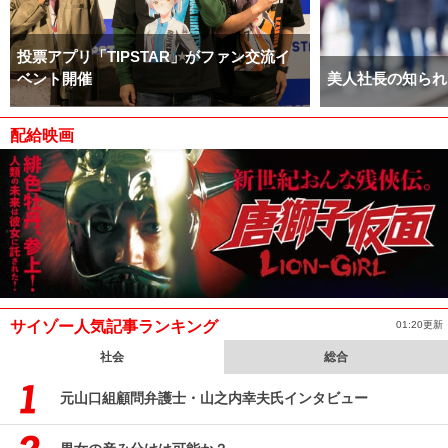
投票アプリ「TIPSTAR」がファン交流イ
ベント開催
美人社長の知られ
配給映画
サイゾー人気記事ランキング
01:20更新
社会
総合
元山口組顧問弁護士・山之内幸夫氏インタビュー