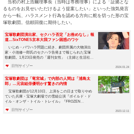
当初の村上浩爾理事長（当時は専務理事）による「証拠とな
るものをお見せいただけるよう提案したい」といった強気発言
から一転、ハラスメント行為を認める方向に舵を切った形の宝
塚歌劇団。信頼回復に期待したい。
宝塚歌劇団演出家、セクハラ否定「お咎めなし」報
道…SixTONES京本大我ファン困惑のワケ
いじめ・パワハラ問題に続き、劇団所属の大物演出
家・小池修一郎氏のセクハラ告発まで報じられた宝塚
歌劇団。1月23日発売の「週刊女性」（主婦と生活社）
は、その後の劇団の内...
日刊サイゾー
2024.01.24
宝塚歌劇団は「竜宮城」で内部の人間は「浦島太
郎」…元宙組俳優明かす驚きの内情
宝塚歌劇団が12月10日、上演をこの日まで取りやめ
ていた兵庫・宝塚大劇場での雪組公演『ボイルド・ド
イル・オンザ・トイル・トレイル』『FROZEN
HOLIDAY（フロ...
日刊サイゾー
2023.12.11