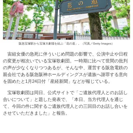
阪急宝塚駅から宝塚大劇場を結ぶ「花の道」。（写真／Getty Images）
宙組女優の急死に伴ういじめ問題の影響で、公演中止や日程
の変更が相次いでいる宝塚歌劇団。一時期に比べて世間の批判
の声が少なくなりつつあるが、そんな中、運営する阪急電鉄の
親会社である阪急阪神ホールディングスが遺族へ謝罪する意向
を固めたと1月24日付「産経新聞」などが報じている。
宝塚歌劇団は同日、公式サイトで「ご遺族代理人とのお話し
合いについて」と題した発表で、「本日、当方代理人を通じ
て、今回の件に関するご遺族代理人との三回目のお話し合いを
させていただきました」と報告。