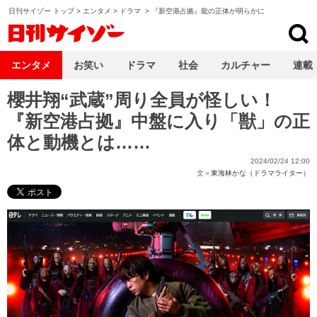
日刊サイゾー トップ
>
エンタメ
>
ドラマ
>
『新空港占拠』龍の正体が明らかに
日刊サイゾー
エンタメ
お笑い
ドラマ
社会
カルチャー
連載
櫻井翔“武蔵”周り全員が怪しい！
『新空港占拠』中盤に入り「獣」の正
体と動機とは……
2024/02/24 12:00
文＝
東海林かな（ドラマライター）