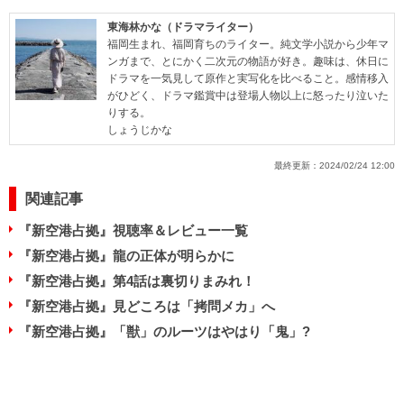
東海林かな（ドラマライター）
福岡生まれ、福岡育ちのライター。純文学小説から少年マ
ンガまで、とにかく二次元の物語が好き。趣味は、休日に
ドラマを一気見して原作と実写化を比べること。感情移入
がひどく、ドラマ鑑賞中は登場人物以上に怒ったり泣いた
りする。
しょうじかな
最終更新：
2024/02/24 12:00
関連記事
『新空港占拠』視聴率＆レビュー一覧
『新空港占拠』龍の正体が明らかに
『新空港占拠』第4話は裏切りまみれ！
『新空港占拠』見どころは「拷問メカ」へ
『新空港占拠』「獣」のルーツはやはり「鬼」?