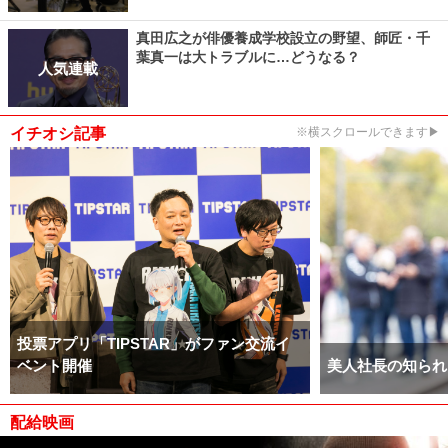
真田広之が俳優養成学校設立の野望、師匠・千
葉真一は大トラブルに…どうなる？
人気連載
イチオシ記事
※横スクロールできます▶
投票アプリ「TIPSTAR」がファン交流イ
ベント開催
美人社長の知られ
配給映画