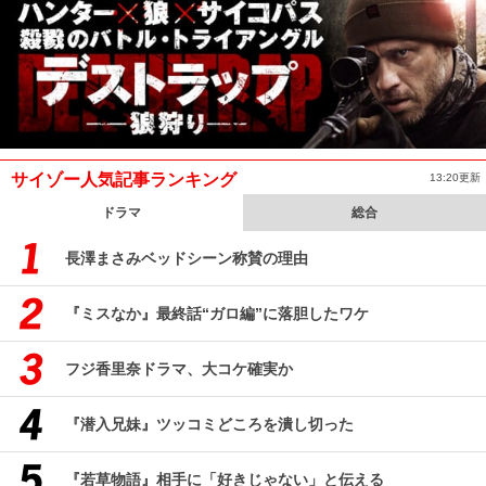
サイゾー人気記事ランキング
13:20更新
ドラマ
総合
長澤まさみベッドシーン称賛の理由
『ミスなか』最終話“ガロ編”に落胆したワケ
フジ香里奈ドラマ、大コケ確実か
『潜入兄妹』ツッコミどころを潰し切った
『若草物語』相手に「好きじゃない」と伝える