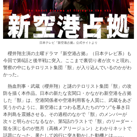
日本テレビ『新空港占拠』公式サイトより
櫻井翔主演の土曜ドラマ『新空港占拠』（日本テレビ系）も
今回で第6話と後半戦に突入。ここまで裏切り者が次々と現れ、
警察の中にもテロリスト集団「獣」が入り込んでいるのかがわ
かった。
熱血刑事・武蔵（櫻井翔）と謎のテロリスト集団「獣」の攻
防を描く本作品。日本の新たな玄関口・かながわ新空港を占拠
した「獣」は、空港関係者や空港利用客を人質に、武蔵をあざ
笑うかのように、新空港にまつわる悪人たちの“ウソ”を暴き日
本列島を震撼させる。その過程のなかで「獣」のメンバーが
次々と明らかになるなか、第5話のラストで「獣」のリーダー・
龍を演じるのが悠月（高橋メアリージュン）とわかりネットで
話題になった。果たして凶行に突き動かした動機とは……。