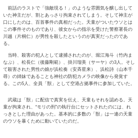
前話のラストで「強敵現る！」のような雰囲気を醸し出して
いた神主だが、割とあっさり拘束されてしまう。そして神主が
口にしたのは、百首事件の真相だった。天童がついたウソとは
この事件そのものであり、彼女からの指示を受けた警察署長の
川越（片桐仁）が男性を殺したというのが真実だったのであ
る。
当時、殺害の犯人として逮捕されたのが、堀江海斗（竹内ま
なぶ）、松長仁（後藤剛範）、掛川瑠美（サーヤ）の3人。そし
て殺害された男性の娘が浜松奏（安斉星来）、浜松詩（山本千
尋）の姉妹であることも神社の防犯カメラの映像から発覚す
る。この5人、全員「獣」として空港占拠事件に参加していた。
武蔵は「獣」に配信で真実を伝え、天童もそれを認める。天
童が拘束され、“モリの刑”の執行台にセットされたのには、れ
っきとした理由があった。基本的に多数の「獣」は一連の天童
のウソを暴くために動いていたのだ。