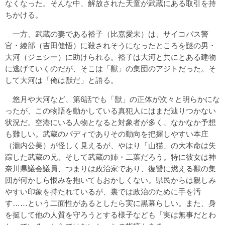
なくなった。そんな中、解放された天童が武蔵にある取引を持
ちかける。
一方、武蔵の妻である裕子（比嘉愛未）は、サイコパス警
官・綾部（吉田健悟）に殺されそうになったところを謎の男・
大河（ジェシー）に助けられる。裕子は大河と共にとある建物
に逃げていくのだが、そこは「獣」の集団のアジトだった。そ
して大河は「俺は獣だ」と語る。
悠月や大河など、第6話でも「獣」の正体が次々と明らかにな
ったが、この物語を動かしている真犯人にはまだ辿りつかない
状況だ。空港にいる人物となると対象者が多く、なかなか予想
も難しい。武蔵のバディでありその動向を把握しやすい本庄
（瀧内公美）が怪しく見えるが、やはり「山猫」の大本命は失
踪した武蔵の兄、そして武蔵の姉・二葉だろう。特に彼女は神
奈川県議会議員、つまりは政治家であり、復讐に燃える獣の集
団が何かしら恨みを抱いてもおかしくない。県民からは親しみ
やすい印象を持たれているが、裏では政治のために手を汚
す……という二面性があるとしたら実に黒幕らしい。また、身
を挺して他の人質を守ろうとする様子なども「実は無事だとわ