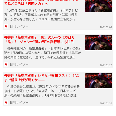
て見どころは「拷問メカ」へ
1月27日に放送された『新空港占拠』（日本テレビ
系）の第3話。正義感あふれる熱血刑事・武蔵（櫻井
翔）が空港を占拠したテロリスト集団に立ち向かう占
拠シリーズ第2弾となる...
日刊サイゾー
2024.02.03
櫻井翔『新空港占拠』「獣」のルーツはやはり
「鬼」? ジェシー“謎の男”の謎行動にも注目
櫻井翔主演の『新空港占拠』（日本テレビ系）の第2
話が1月20日に放送された。初回では櫻井演じる武蔵が
謎の集団に拉致され、連れていかれた新空港で脱出。
その空港では十二支...
日刊サイゾー
2024.01.27
櫻井翔『新空港占拠』いきなり衝撃ラスト！ どこ
まで盛り上げが続くか――
今度の舞台は空港だ。2023年のドラマ界で賛否を巻
き起こし話題になった『大病院占拠』（日本テレビ
系）の続編『新空港占拠』。1月13日に第1話が放送さ
れ、今作も変わらず...
日刊サイゾー
2024.01.20