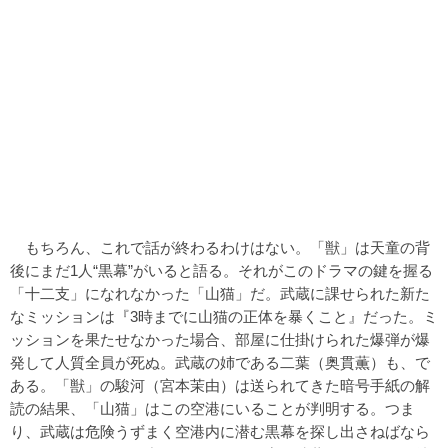
もちろん、これで話が終わるわけはない。「獣」は天童の背
後にまだ1人“黒幕”がいると語る。それがこのドラマの鍵を握る
「十二支」になれなかった「山猫」だ。武蔵に課せられた新た
なミッションは『3時までに山猫の正体を暴くこと』だった。ミ
ッションを果たせなかった場合、部屋に仕掛けられた爆弾が爆
発して人質全員が死ぬ。武蔵の姉である二葉（奥貫薫）も、で
ある。「獣」の駿河（宮本茉由）は送られてきた暗号手紙の解
読の結果、「山猫」はこの空港にいることが判明する。つま
り、武蔵は危険うずまく空港内に潜む黒幕を探し出さねばなら