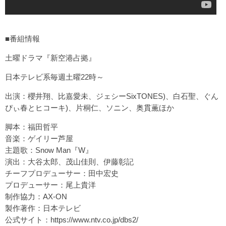
■番組情報
土曜ドラマ『新空港占拠』
日本テレビ系毎週土曜22時～
出演：櫻井翔、比嘉愛未、ジェシーSixTONES)、白石聖、ぐん
ぴぃ春とヒコーキ)、片桐仁、ソニン、奥貫薫ほか
脚本：福田哲平
音楽：ゲイリー芦屋
主題歌：Snow Man『W』
演出：大谷太郎、茂山佳則、伊藤彰記
チーフプロデューサー：田中宏史
プロデューサー：尾上貴洋
制作協力：AX-ON
製作著作：日本テレビ
公式サイト：
https://www.ntv.co.jp/dbs2/