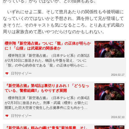
かっている」からではないか、との指摘もある。
いずれにせよ二葉、そして悠月あたりの関係性も今後明確に
なっていくのではないかと予想され、満を持して兄が登場して
きそうだ。そのキャストも気になるところ。とりあえず武蔵の
周りは家族含めて悪いやつだらけなのかもしれない。
櫻井翔『新空港占拠』ついに「龍」の正体が明らか
に！「山猫」は武蔵家の関係者か
櫻井翔主演『新空港占拠』（日本テレビ系）の第5話
が2月10日に放送された。物語も中盤を迎え、ついに
「獣」の中心的存在である「龍」の正体が明らかにな
った。 本作品は、...
日刊サイゾー
2024.02.17
『新空港占拠』第4話は裏切りまみれ！「どうなっ
ている、警察組織!!」もやりすぎ展開
櫻井翔主演『新空港占拠』（日本テレビ系）の第4話
が2月3日に放送された。刑事・武蔵（櫻井）が新たに
開業した巨大空港で発生した占拠事件に立ち向かう本
作品。国家を揺るがす...
日刊サイゾー
2024.02.10
『新空港占拠』頼みの綱は“青鬼”菊池風磨、そし