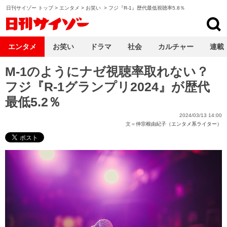
日刊サイゾー トップ
>
エンタメ
>
お笑い
>
フジ『R-1』歴代最低視聴率5.8％
日刊サイゾー
エンタメ
お笑い
ドラマ
社会
カルチャー
連載
M-1のようにナゼ視聴率取れない？
フジ『R-1グランプリ2024』が歴代
最低5.2％
2024/03/13 14:00
文＝
仲宗根由紀子（エンタメ系ライター）