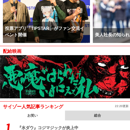
投票アプリ「TIPSTAR」がファン交流イ
ベント開催
美人社長の知られ
配給映画
サイゾー人気記事ランキング
22:20更新
お笑い
総合
『水ダウ』コジマジックが炎上中