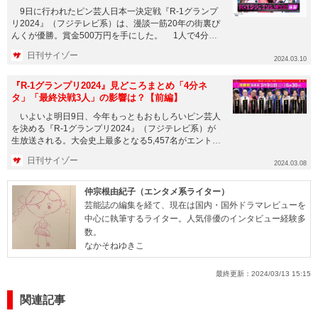
9日に行われたピン芸人日本一決定戦『R-1グランプ
リ2024』（フジテレビ系）は、漫談一筋20年の街裏ぴ
んくが優勝。賞金500万円を手にした。 1人で4分、
笑わせた...
日刊サイゾー
2024.03.10
『R-1グランプリ2024』見どころまとめ「4分ネ
タ」「最終決戦3人」の影響は？【前編】
いよいよ明日9日、今年もっともおもしろいピン芸人
を決める『R-1グランプリ2024』（フジテレビ系）が
生放送される。大会史上最多となる5,457名がエントリ
ーした今回...
日刊サイゾー
2024.03.08
仲宗根由紀子（エンタメ系ライター）
芸能誌の編集を経て、現在は国内・国外ドラマレビューを
中心に執筆するライター。人気俳優のインタビュー経験多
数。
なかそねゆきこ
最終更新：
2024/03/13 15:15
関連記事