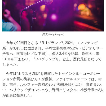
（写真/Getty Images）
今年で22回目となる『R-1グランプリ2024』（フジテレビ
系）が3月9日に放送され、平均世帯視聴率5.2％（ビデオリサー
チ調べ、関東地区／以下同）、個人3.4％を記録。昨年の世帯
5.8％を下まわり、『R-1グランプリ』史上、歴代最低となって
しまった。
今年は“ホラ吹き漫談”を披露したトゥインクル・コーポレー
ション所属の街裏ぴんくが優勝。ファイナルステージでは、街
裏、吉住、ルシファー吉岡の3人が熱戦を繰り広げ、審査員5人
中、ハリウッドザコシショウ、野田クリスタル、小籔千豊の3人
が街裏に投票した。