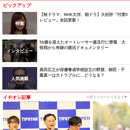
ピックアップ
【秋ドラマ、NHK大河、朝ドラ】大好評「忖度0
レビュー」全話更新！
特集
50歳を迎えたオートレーサー森且行に密着 大
怪我から奇跡の復活ドキュメンタリー
インタビュー
真田広之が俳優養成学校設立の野望、師匠・千
葉真一は大トラブルに…どうなる？
人気連載
イチオシ記事
※横スクロールできます▶