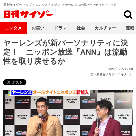
日刊サイゾー トップ
>
エンタメ
>
お笑い
>
ヤーレンズが新パーソナリティに決定！
日刊サイゾー
エンタメ
お笑い
ドラマ
社会
カルチャー
連載
ヤーレンズが新パーソナリティに決
定！ ニッポン放送『ANN』は流動
性を取り戻せるか
2024/03/15 19:00
文＝
新越谷ノリヲ（ライター）