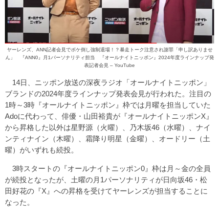
ヤーレンズ、ANN記者会見でボケ倒し強制退場！？暴走トーク注意され謝罪「申し訳ありませ
ん」 『ANN0』月1パーソナリティ担当 『オールナイトニッポン』2024年度ラインナップ発
表記者会見 – YouTube
14日、ニッポン放送の深夜ラジオ「オールナイトニッポン」
ブランドの2024年度ラインナップ発表会見が行われた。注目の
1時～3時『オールナイトニッポン』枠では月曜を担当していた
Adoに代わって、俳優・山田裕貴が『オールナイトニッポンX』
から昇格した以外は星野源（火曜）、乃木坂46（水曜）、ナイ
ンティナイン（木曜）、霜降り明星（金曜）、オードリー（土
曜）がいずれも続投。
3時スタートの『オールナイトニッポン0』枠は月～金の全員
が続投となったが、土曜の月1パーソナリティが日向坂46・松
田好花の『X』への昇格を受けてヤーレンズが担当することに
なった。