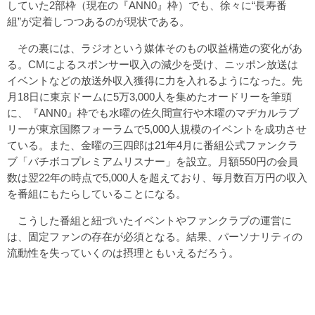
していた2部枠（現在の『ANN0』枠）でも、徐々に“長寿番
組”が定着しつつあるのが現状である。
その裏には、ラジオという媒体そのもの収益構造の変化があ
る。CMによるスポンサー収入の減少を受け、ニッポン放送は
イベントなどの放送外収入獲得に力を入れるようになった。先
月18日に東京ドームに5万3,000人を集めたオードリーを筆頭
に、『ANN0』枠でも水曜の佐久間宣行や木曜のマヂカルラブ
リーが東京国際フォーラムで5,000人規模のイベントを成功させ
ている。また、金曜の三四郎は21年4月に番組公式ファンクラ
ブ「バチボコプレミアムリスナー」を設立。月額550円の会員
数は翌22年の時点で5,000人を超えており、毎月数百万円の収入
を番組にもたらしていることになる。
こうした番組と紐づいたイベントやファンクラブの運営に
は、固定ファンの存在が必須となる。結果、パーソナリティの
流動性を失っていくのは摂理ともいえるだろう。