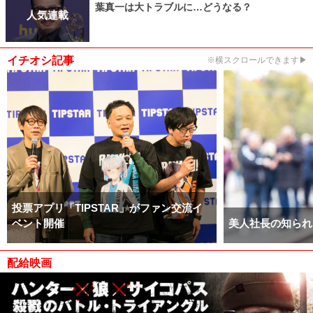
葉真一は大トラブルに…どうなる？
人気連載
イチオシ記事
※横スクロールできます▶
投票アプリ「TIPSTAR」がファン交流イ
ベント開催
美人社長の知られ
配給映画