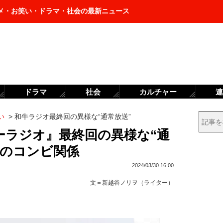
メ・お笑い・ドラマ・社会の最新ニュース
ドラマ
社会
カルチャー
連
い
>
和牛ラジオ最終回の異様な“通常放送”
ーラジオ』最終回の異様な“通
在のコンビ関係
2024/03/30 16:00
文＝
新越谷ノリヲ（ライター）