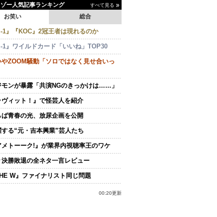
イゾー人気記事ランキング
すべて見る
お笑い
総合
-1』『KOC』2冠王者は現れるのか
-1』ワイルドカード「いいね」TOP30
いやZOOM騒動「ソロではなく見せ合いっ
ジモンが暴露「共演NGのきっかけは……」
ラヴィット！』で怪芸人を紹介
らば青春の光、放尿企画を公開
躍する“元・吉本興業”芸人たち
アメトーーク!』が業界内視聴率王のワケ
々決勝敗退の全ネタ一言レビュー
THE W』ファイナリスト同じ問題
00:20更新