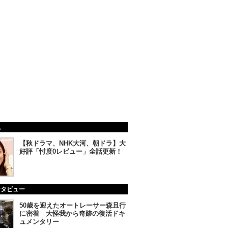
集
【秋ドラマ、NHK大河、朝ドラ】大
好評「忖度0レビュー」全話更新！
ンタビュー
50歳を迎えたオートレーサー森且行
に密着 大怪我から奇跡の復活ドキ
ュメンタリー