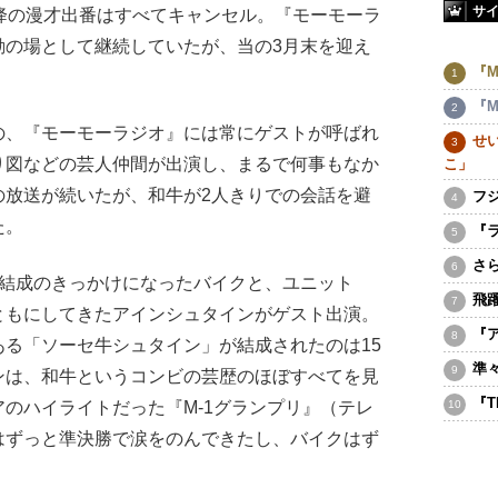
サ
降の漫才出番はすべてキャンセル。『モーモーラ
動の場として継続していたが、当の3月末を迎え
『M
『M
、『モーモーラジオ』には常にゲストが呼ばれ
せ
り図などの芸人仲間が出演し、まるで何事もなか
こ」
の放送が続いたが、和牛が2人きりでの会話を避
フ
た。
『
さ
結成のきっかけになったバイクと、ユニット
飛
ともにしてきたアインシュタインがゲスト出演。
『
る「ソーセ牛シュタイン」が結成されたのは15
準
ンは、和牛というコンビの芸歴のほぼすべてを見
『
のハイライトだった『M-1グランプリ』（テレ
はずっと準決勝で涙をのんできたし、バイクはず