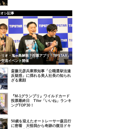
チオシ記事
リオ・鬼ヶ島解散？投票アプリ「TIPSTAR」
ン交流イベント開催
斎藤元彦兵庫県知事「公職選挙法違
反疑惑」に揺れる美人社長の知られ
ざる素顔
『M-1グランプリ』ワイルドカード
投票最終日 TVer「いいね」ランキ
ングTOP30！
50歳を迎えたオートレーサー森且行
に密着 大怪我から奇跡の復活ドキ