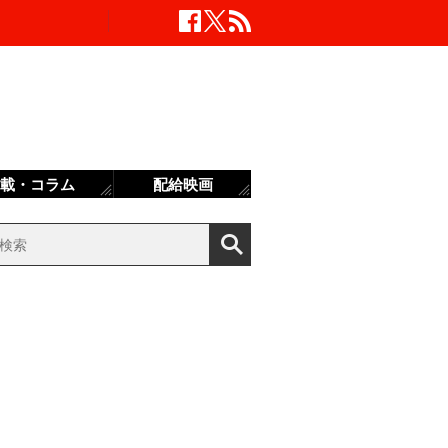
載・コラム
配給映画