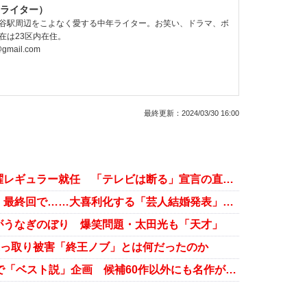
ライター）
谷駅周辺をこよなく愛する中年ライター。お笑い、ドラマ、ボ
在は23区内在住。
@gmail.com
最終更新：
2024/03/30 16:00
令和ロマンが『ラヴィット！』木曜レギュラー就任 「テレビは断る」宣言の直後に……
真空ジェシカ・川北は『ここオズ』最終回で……大喜利化する「芸人結婚発表」事情
がうなぎのぼり 爆笑問題・太田光も「天才」
乗っ取り被害「終王ノブ」とは何だったのか
『水曜日のダウンタウン』10周年で「ベスト説」企画 候補60作以外にも名作がゴロゴロ……