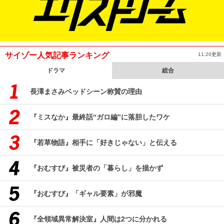
サイゾー人気記事ランキング
11:20更新
ドラマ
総合
長澤まさみベッドシーン称賛の理由
『ミスなか』最終話“ガロ編”に落胆したワケ
『若草物語』相手に「好きじゃない」と伝える
『おむすび』被災者の「暮らし」を描かず
『おむすび』「ギャル要素」が邪魔
『全領域異常解決室』人間は2つに分かれる