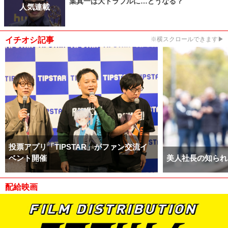
葉真一は大トラブルに…どうなる？
人気連載
イチオシ記事
※横スクロールできます▶
投票アプリ「TIPSTAR」がファン交流イ
ベント開催
美人社長の知られ
配給映画