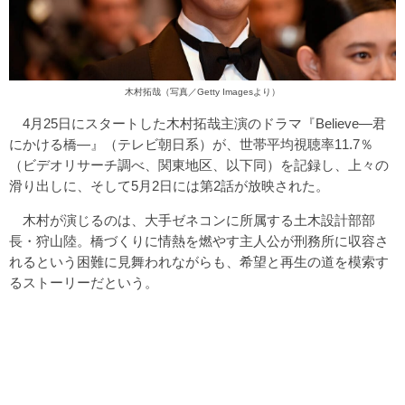
木村拓哉（写真／Getty Imagesより）
4月25日にスタートした木村拓哉主演のドラマ『Believe―君
にかける橋―』（テレビ朝日系）が、世帯平均視聴率11.7％
（ビデオリサーチ調べ、関東地区、以下同）を記録し、上々の
滑り出しに、そして5月2日には第2話が放映された。
木村が演じるのは、大手ゼネコンに所属する土木設計部部
長・狩山陸。橋づくりに情熱を燃やす主人公が刑務所に収容さ
れるという困難に見舞われながらも、希望と再生の道を模索す
るストーリーだという。