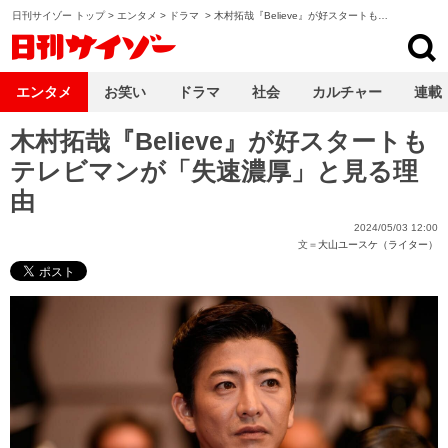
日刊サイゾー トップ
>
エンタメ
>
ドラマ
>
木村拓哉『Believe』が好スタートも…
日刊サイゾー
エンタメ
お笑い
ドラマ
社会
カルチャー
連載
木村拓哉『Believe』が好スタートも
テレビマンが「失速濃厚」と見る理
由
2024/05/03 12:00
文＝
大山ユースケ（ライター）