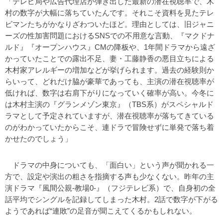
「テレビ局や広告代理店が弾き出した最新の潜在視聴率で、木
村の数字が大幅に落ちていたんです。それこそ資料を見たテレ
ビマンたちがかなりざわついたほど。理由としては、旧ジャニ
ーズの性加害問題におけるSNSでの不用意な言動、『マクドナ
ルド』『オープンハウス』CMの降板や、1年間ドラマから遠ざ
かっていたことでの露出不足、妻・工藤静香の悪目立ちによる
木村家アレルギーの増加などが挙げられます。過去の経験則か
らいって、どれだけ脇が豪華であっても、主演の潜在視聴率が
低ければ、数字は右肩下がりになっていく確率が高い。今冬に
は木村主演の『グランメゾン東京』（TBS系）がスペシャルド
ラマとして予定されていますが、潜在視聴率が落ちてきている
のがわかっていたからこそ、連ドラで冒険せずに単発で落ち着
かせたのでしょう」
ドラマの中身についても、「面白い」という声が聞かれる一
方で、設定や演出の粗さを指摘する声も少なくない。昨年の主
演ドラマ『風間公親-教場0-』（フジテレビ系）で、自身初の全
話平均でシングルを記録してしまった木村。2話で数字が下がる
ようであれば“連敗”の足音が聞こえてくるかもしれない。