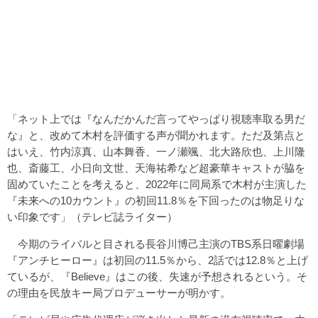
「ネット上では『なんだかんだ言ってやっぱり視聴率取る男だ
な』と、改めて木村を評価する声が聞かれます。ただ及第点と
はいえ、竹内涼真、山本舞香、一ノ瀬颯、北大路欣也、上川隆
也、斎藤工、小日向文世、天海祐希など超豪華キャストが脇を
固めていたことを考えると、2022年に同局系で木村が主演した
『未来への10カウント』の初回11.8％を下回ったのは物足りな
い印象です」（テレビ誌ライター）
今期のライバルと目される長谷川博己主演のTBS系日曜劇場
『アンチヒーロー』は初回の11.5％から、2話では12.8％と上げ
ているが、『Believe』はこの後、失速が予想されるという。そ
の理由を民放キー局プロデューサーが明かす。