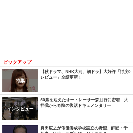
ピックアップ
【秋ドラマ、NHK大河、朝ドラ】大好評「忖度0
レビュー」全話更新！
特集
50歳を迎えたオートレーサー森且行に密着 大
怪我から奇跡の復活ドキュメンタリー
インタビュー
真田広之が俳優養成学校設立の野望、師匠・千