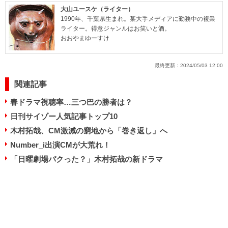
大山ユースケ（ライター）
1990年、千葉県生まれ。某大手メディアに勤務中の複業
ライター。得意ジャンルはお笑いと酒。
おおやまゆーすけ
最終更新：
2024/05/03 12:00
関連記事
春ドラマ視聴率…三つ巴の勝者は？
日刊サイゾー人気記事トップ10
木村拓哉、CM激減の窮地から「巻き返し」へ
Number_i出演CMが大荒れ！
「日曜劇場パクった？」木村拓哉の新ドラマ