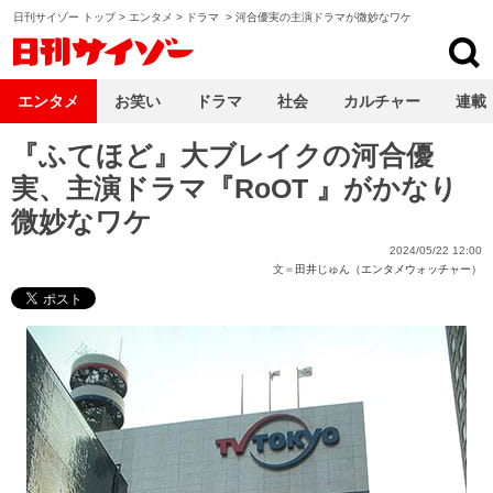
日刊サイゾー トップ
>
エンタメ
>
ドラマ
>
河合優実の主演ドラマが微妙なワケ
日刊サイゾー
エンタメ
お笑い
ドラマ
社会
カルチャー
連載
『ふてほど』大ブレイクの河合優
実、主演ドラマ『RoOT 』がかなり
微妙なワケ
2024/05/22 12:00
文＝
田井じゅん（エンタメウォッチャー）