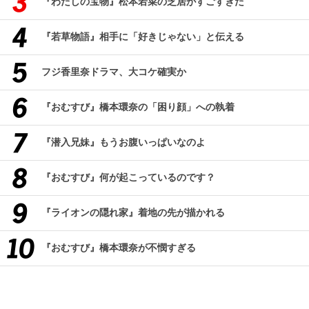
『わたしの宝物』松本若菜の芝居がすごすぎた
『若草物語』相手に「好きじゃない」と伝える
フジ香里奈ドラマ、大コケ確実か
『おむすび』橋本環奈の「困り顔」への執着
『潜入兄妹』もうお腹いっぱいなのよ
『おむすび』何が起こっているのです？
『ライオンの隠れ家』着地の先が描かれる
『おむすび』橋本環奈が不憫すぎる