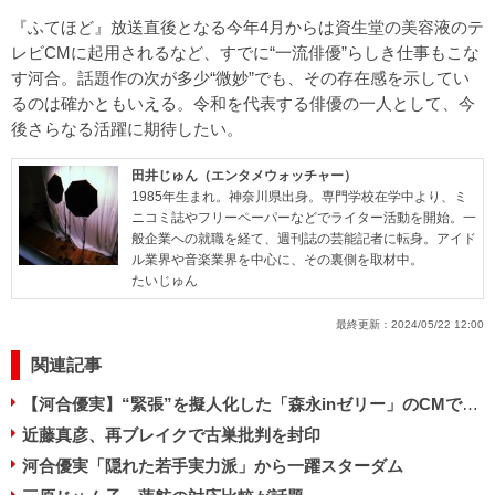
『ふてほど』放送直後となる今年4月からは資生堂の美容液のテ
レビCMに起用されるなど、すでに“一流俳優”らしき仕事もこな
す河合。話題作の次が多少“微妙”でも、その存在感を示してい
るのは確かともいえる。令和を代表する俳優の一人として、今
後さらなる活躍に期待したい。
田井じゅん（エンタメウォッチャー）
1985年生まれ。神奈川県出身。専門学校在学中より、ミ
ニコミ誌やフリーペーパーなどでライター活動を開始。一
般企業への就職を経て、週刊誌の芸能記者に転身。アイド
ル業界や音楽業界を中心に、その裏側を取材中。
たいじゅん
最終更新：
2024/05/22 12:00
関連記事
【河合優実】“緊張”を擬人化した「森永inゼリー」のCMで話題の美少女！
近藤真彦、再ブレイクで古巣批判を封印
河合優実「隠れた若手実力派」から一躍スターダム