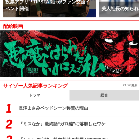
投票アプリ「TIPSTAR」がファン交流イ
ベント開催
美人社長の知られ
配給映画
サイゾー人気記事ランキング
21:20更新
ドラマ
総合
長澤まさみベッドシーン称賛の理由
『ミスなか』最終話“ガロ編”に落胆したワケ