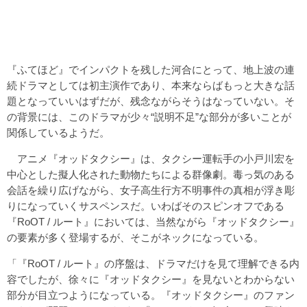
『ふてほど』でインパクトを残した河合にとって、地上波の連
続ドラマとしては初主演作であり、本来ならばもっと大きな話
題となっていいはずだが、残念ながらそうはなっていない。そ
の背景には、このドラマが少々“説明不足”な部分が多いことが
関係しているようだ。
アニメ『オッドタクシー』は、タクシー運転手の小戸川宏を
中心とした擬人化された動物たちによる群像劇。毒っ気のある
会話を繰り広げながら、女子高生行方不明事件の真相が浮き彫
りになっていくサスペンスだ。いわばそのスピンオフである
『RoOT / ルート』においては、当然ながら『オッドタクシー』
の要素が多く登場するが、そこがネックになっている。
「『RoOT / ルート』の序盤は、ドラマだけを見て理解できる内
容でしたが、徐々に『オッドタクシー』を見ないとわからない
部分が目立つようになっている。『オッドタクシー』のファン