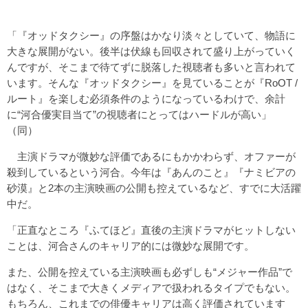
「『オッドタクシー』の序盤はかなり淡々としていて、物語に
大きな展開がない。後半は伏線も回収されて盛り上がっていく
んですが、そこまで待てずに脱落した視聴者も多いと言われて
います。そんな『オッドタクシー』を見ていることが『RoOT /
ルート』を楽しむ必須条件のようになっているわけで、余計
に“河合優実目当て”の視聴者にとってはハードルが高い」
（同）
主演ドラマが微妙な評価であるにもかかわらず、オファーが
殺到しているという河合。今年は『あんのこと』『ナミビアの
砂漠』と2本の主演映画の公開も控えているなど、すでに大活躍
中だ。
「正直なところ『ふてほど』直後の主演ドラマがヒットしない
ことは、河合さんのキャリア的には微妙な展開です。
また、公開を控えている主演映画も必ずしも“メジャー作品”で
はなく、そこまで大きくメディアで扱われるタイプでもない。
もちろん、これまでの俳優キャリアは高く評価されています