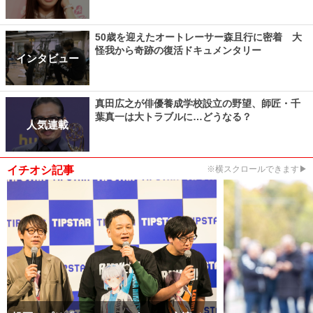
50歳を迎えたオートレーサー森且行に密着 大
怪我から奇跡の復活ドキュメンタリー
インタビュー
真田広之が俳優養成学校設立の野望、師匠・千
葉真一は大トラブルに…どうなる？
人気連載
イチオシ記事
※横スクロールできます▶