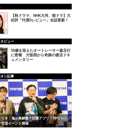
集
【秋ドラマ、NHK大河、朝ドラ】大
好評「忖度0レビュー」全話更新！
ンタビュー
50歳を迎えたオートレーサー森且行
に密着 大怪我から奇跡の復活ドキ
ュメンタリー
チオシ記事
リオ・鬼ヶ島解散？投票アプリ「TIPSTAR」
ン交流イベント開催