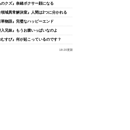
あのクズ』奈緒ボクサー顔になる
全領域異常解決室』人間は2つに分かれる
若草物語』完璧なハッピーエンド
潜入兄妹』もうお腹いっぱいなのよ
おむすび』何が起こっているのです？
18:20更新