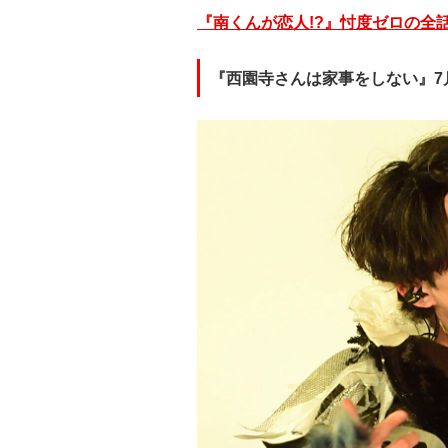
『南くんが恋人!?』忖度ゼロの全
『西園寺さんは家事をしない』7