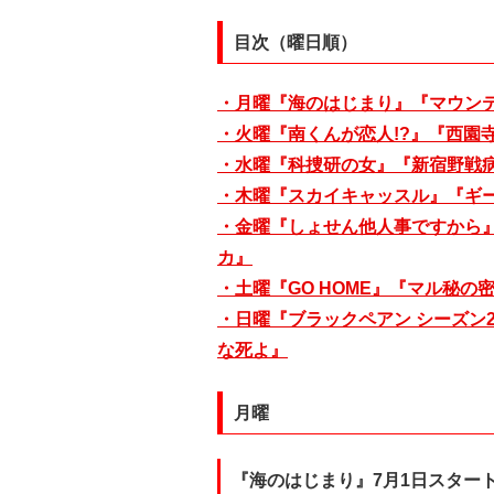
目次（曜日順）
・月曜『海のはじまり』『マウン
・火曜『南くんが恋人!?』『西園
・水曜『科捜研の女』『新宿野戦
・木曜『スカイキャッスル』『ギ
・金曜『しょせん他人事ですから
カ』
・土曜『GO HOME』『マル秘の
・日曜『ブラックペアン シーズン
な死よ』
月曜
『海のはじまり』7月1日スター