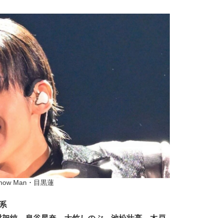
now Man・目黒蓮
系