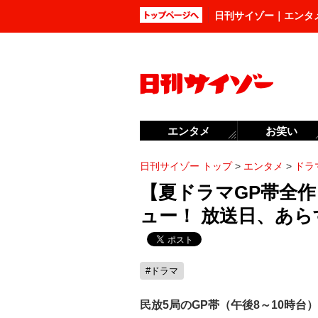
日刊サイゾー｜エンタ
エンタメ
お笑い
日刊サイゾー トップ
>
エンタメ
>
ドラ
【夏ドラマGP帯全作
ュー！ 放送日、あ
#ドラマ
民放5局のGP帯（午後8～10時台