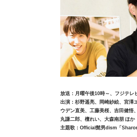
放送：月曜午後10時～、フジテレ
出演：杉野遥亮、岡崎紗絵、宮澤エ
ウデン直美、工藤美桜、吉田健悟
丸謙二郎、檀れい、大森南朋 ほか
主題歌：
Official髭男dism「Shar