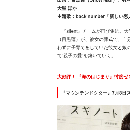
出演：目黒蓮（Snow Man）
大聖 ほか
主題歌：back number「新しい
『silent』チームが再び集結
（目黒蓮）が、彼女の葬式で、自
わずに子育てをしていた彼女と娘
て“親子の愛”を築いていく。
大好評！ 『海のはじまり』忖度ゼ
『マウンテンドクター』7月8日