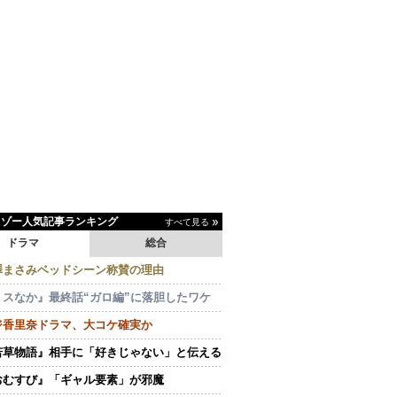
イゾー人気記事ランキング
すべて見る
ドラマ
総合
澤まさみベッドシーン称賛の理由
ミスなか』最終話“ガロ編”に落胆したワケ
ジ香里奈ドラマ、大コケ確実か
若草物語』相手に「好きじゃない」と伝える
おむすび』「ギャル要素」が邪魔