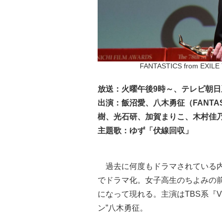
FANTASTICS from EX
放送：火曜午後9時～、テレビ朝日
出演：飯沼愛、八木勇征（FANTASTI
樹、光石研、加賀まりこ、木村佳乃
主題歌：ゆず「伏線回収」
過去に何度もドラマされている内
でドラマ化。女子高生のちよみの前
になって現れる。主演はTBS系『V
ン”八木勇征。