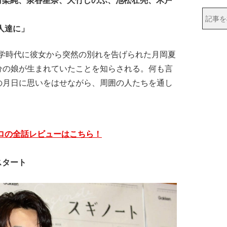
、有村架純、泉谷星奈、大竹しのぶ、池松壮亮、木戸
恋人達に」
。大学時代に彼女から突然の別れを告げられた月岡夏
分の娘が生まれていたことを知らされる。何も言
の月日に思いをはせながら、周囲の人たちを通し
ロの全話レビューはこちら！
スタート