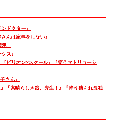
テンドクター』
寺さんは家事をしない』
病院』
ークス』
』『ビリオン×スクール』『笑うマトリョーシ
密子さん』
2』『素晴らしき哉、先生！』『降り積もれ孤独
ト