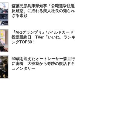
斎藤元彦兵庫県知事「公職選挙法違
反疑惑」に揺れる美人社長の知られ
ざる素顔
『M-1グランプリ』ワイルドカード
投票最終日 TVer「いいね」ランキ
ングTOP30！
50歳を迎えたオートレーサー森且行
に密着 大怪我から奇跡の復活ドキ
ュメンタリー