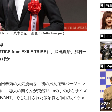
特
ILE TRIBE・八木勇征（画像：Getty Images）
イ
系
CS from EXILE TRIBE）、武田真治、沢村一
 ほか
イ
田春菊の人気漫画を、初の男女逆転バージョン
に、恋人の南くんが突然15cmの手のひらサイズ
IVANT』でも注目された飯沼愛と“国宝級イケメ
お笑いト
がファ