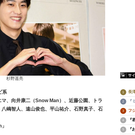
サ
杉野遥亮
長
ビ系
マ、向井康二（Snow Man）、近藤公園、トラ
『
、八嶋智人、遠山俊也、平山祐介、石野真子、石
フ
『
on」
『