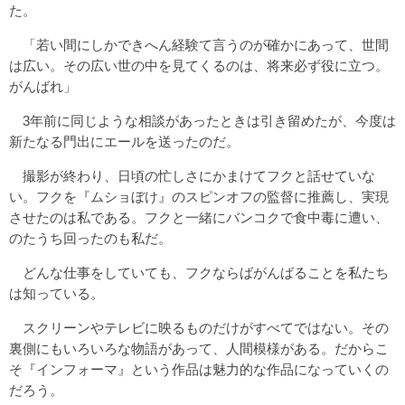
た。
「若い間にしかできへん経験て言うのが確かにあって、世間
は広い。その広い世の中を見てくるのは、将来必ず役に立つ。
がんばれ」
3年前に同じような相談があったときは引き留めたが、今度は
新たなる門出にエールを送ったのだ。
撮影が終わり、日頃の忙しさにかまけてフクと話せていな
い。フクを『ムショぼけ』のスピンオフの監督に推薦し、実現
させたのは私である。フクと一緒にバンコクで食中毒に遭い、
のたうち回ったのも私だ。
どんな仕事をしていても、フクならばがんばることを私たち
は知っている。
スクリーンやテレビに映るものだけがすべてではない。その
裏側にもいろいろな物語があって、人間模様がある。だからこ
そ『インフォーマ』という作品は魅力的な作品になっていくの
だろう。