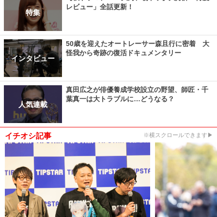
レビュー」全話更新！
特集
50歳を迎えたオートレーサー森且行に密着 大
怪我から奇跡の復活ドキュメンタリー
インタビュー
真田広之が俳優養成学校設立の野望、師匠・千
葉真一は大トラブルに…どうなる？
人気連載
イチオシ記事
※横スクロールできます▶