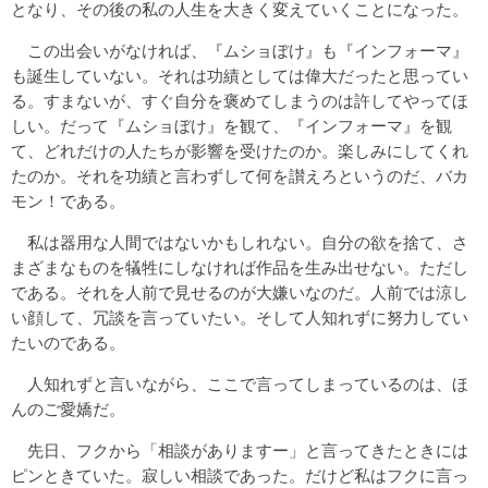
となり、その後の私の人生を大きく変えていくことになった。
この出会いがなければ、『ムショぼけ』も『インフォーマ』
も誕生していない。それは功績としては偉大だったと思ってい
る。すまないが、すぐ自分を褒めてしまうのは許してやってほ
しい。だって『ムショぼけ』を観て、『インフォーマ』を観
て、どれだけの人たちが影響を受けたのか。楽しみにしてくれ
たのか。それを功績と言わずして何を讃えろというのだ、バカ
モン！である。
私は器用な人間ではないかもしれない。自分の欲を捨て、さ
まざまなものを犠牲にしなければ作品を生み出せない。ただし
である。それを人前で見せるのが大嫌いなのだ。人前では涼し
い顔して、冗談を言っていたい。そして人知れずに努力してい
たいのである。
人知れずと言いながら、ここで言ってしまっているのは、ほ
んのご愛嬌だ。
先日、フクから「相談がありますー」と言ってきたときには
ピンときていた。寂しい相談であった。だけど私はフクに言っ