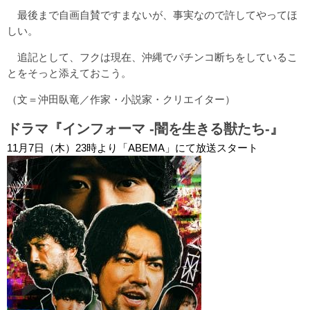
最後まで自画自賛ですまないが、事実なので許してやってほ
しい。
追記として、フクは現在、沖縄でパチンコ断ちをしているこ
とをそっと添えておこう。
（文＝沖田臥竜／作家・小説家・クリエイター）
ドラマ『インフォーマ -闇を生きる獣たち-』
11月7日（木）23時より「ABEMA」にて放送スタート