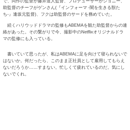
で、同作の監督が藤井道人監督、プロデューサーがジョニー、
助監督のチーフがゲンさん(『インフォーマ -闇を生きる獣た
ち-』逢坂元監督)、フクは助監督のサードを務めていた。
続くハリウッドドラマの監修もABEMAを観た助監督からの連
絡があった。その繋がりで今、撮影中のNetflixオリジナルドラ
マの監修にも入っている。
書いていて思ったが、私はABEMAに足を向けて寝られないで
はないか。何だったら、このまま正社員として雇用してもらえ
ないだろうか……すまない。忙しくて疲れているのだ。気にし
ないでくれ。