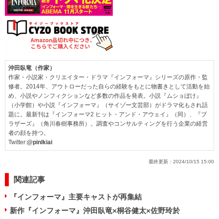
沖田臥竜（作家）
作家・小説家・クリエイター・ドラマ『インフォーマ』シリーズの原作・監
修者。2014年、アウトローだった自らの経験をもとに物書きとして活動を始
め、小説やノンフィクションなど多数の作品を発表。小説『ムショぼけ』
（小学館）や小説『インフォーマ』（サイゾー文芸部）がドラマ化もされ話
題に。最新刊は『インフォーマ2 ヒット・アンド・アウェイ』（同）、『ブ
ラザーズ』（角川春樹事務所）。調査やコンサルティングを行う企業の経営
者の顔を持つ。
Twitter:
@pinlkiai
最終更新：
2024/10/15 15:00
関連記事
『インフォーマ』主要キャストが再集結
新作『インフォーマ』沖田臥竜×桐谷健太×佐野玲於