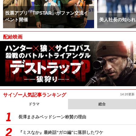
投票アプリ「TIPSTAR」がファン交流イ
ベント開催
美人社長の知られ
配給映画
サイゾー人気記事ランキング
14:20更新
ドラマ
総合
長澤まさみベッドシーン称賛の理由
『ミスなか』最終話“ガロ編”に落胆したワケ