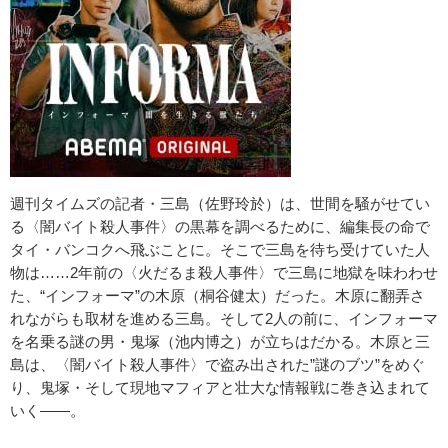
週刊タイムズの記者・三島（佐野玲於）は、世間を騒がせてい
る〈闇バイト殺人事件〉の黒幕を調べるために、編集長の命で
タイ・バンコクへ飛ぶことに。そこで三島を待ち受けていた人
物は……2年前の〈火だるま殺人事件〉で三島に地獄を味わわせ
た、“インフォーマ”の木原（桐谷健太）だった。木原に翻弄さ
れながらも取材を進める三島。そして2人の前に、インフォーマ
を名乗る謎の男・鬼塚（池内博之）が立ちはだかる。木原と三
島は、〈闇バイト殺人事件〉で盗み出された”謎のブツ”をめぐ
り、鬼塚・そして現地マフィアと壮大な情報戦に巻き込まれて
いく——。