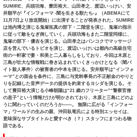
SUMIRE、兵頭功海、豊田裕大、山田孝之、渡辺いっけい、安
井順平が『インフォーマ -闇を生きる獣たち-』（ABEMAにて
11月7日より放送開始）に出演することが発表された。SUMIRE
は池内博之演じる鬼塚拓真の部下・二階堂を演じ、鬼塚の指示
に従って敵をなぎ倒していく。兵頭功海もまた二階堂同様に、
鬼塚の部下・優吉を演じる。山田孝之はバンコクでマッサージ
店を営んでいるトビオを演じ、渡辺いっけいは都内の高級住宅
街の一軒家で妻・和美と二人暮らしをしており、今回は木原と
三島が壮大な情報戦に巻き込まれていくきっかけとなる〈闇バ
イト殺人事件〉の被害者の中本を演じる。安井順平は“インフォ
ーマ”との面会を条件に、三島に与党幹事長の不正献金のやりと
りを記録した音声データの提供を約束するヨシダを演じる。そ
して豊田裕大演じる小峰朝陽は“21 歳のフリーター”“警察官僚
の息子”という情報だけが明かされており、木原と三島にどのよ
うに関わっていくのだろうか——。 無限に広がる「インフォー
マ」ワールドの生みの親、沖田臥竜氏による特別エッセイは、
意味深なサブタイトルと愛すべき（？）スタッフにまつわる物
語である。