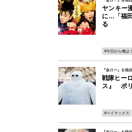
『金ロー』を独自
ヤンキー漫
に…「福
る
今日から俺は
『金ロー』を独自
戦隊ヒー
ス』 ポ
ベイマックス
『金ロー』を独自