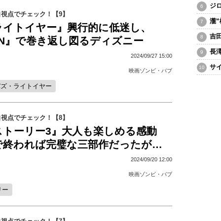
ジ
視点でチェック！【9】
瀧
ライトイヤー』興行的に低迷し、
吉
UN』で巻き返し図るディズニー
長
2024/09/27 15:00
サ
映画ゾンビ・バブ
バズ・ライトイヤー
視点でチェック！【8】
ストーリー3』大人も楽しめる感動
で終われば完璧な三部作だったが…
2024/09/20 12:00
映画ゾンビ・バブ
リー