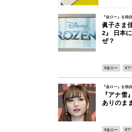
『金ロー』を独自
眞子さま
2』 日本
ぜ？
金ロー
ア
『金ロー』を独自
『アナ雪
ありのま
金ロー
ア