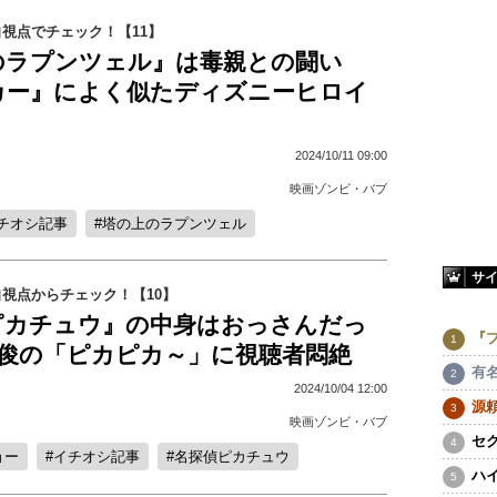
視点でチェック！【11】
のラプンツェル』は毒親との闘い
カー』によく似たディズニーヒロイ
2024/10/11 09:00
映画ゾンビ・バブ
チオシ記事
塔の上のラプンツェル
サ
視点からチェック！【10】
ピカチュウ』の中身はおっさんだっ
『
秀俊の「ピカピカ～」に視聴者悶絶
有
2024/10/04 12:00
源
映画ゾンビ・バブ
セ
ョー
イチオシ記事
名探偵ピカチュウ
ハ