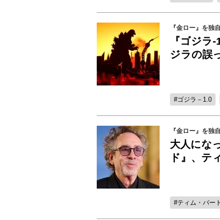
『金ロー』を独自
『ゴジラ-
ジラの誤っ
ゴジラ－1.0
『金ロー』を独自
大人にな
ド』、テ
ティム・バー