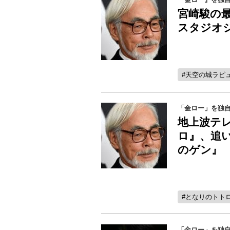
宮崎駿の
スタジオ
天空の城ラピ
「金ロー」を独自
地上波テ
ロ』、追
のゲン』
となりのトト
「金ロー」を独自