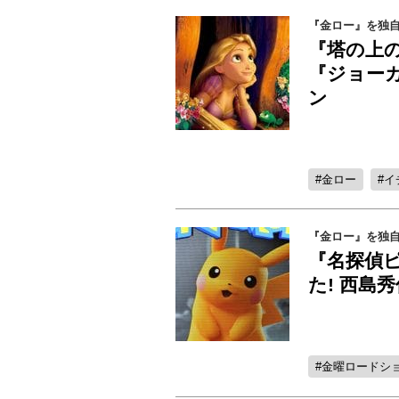
『金ロー』を独自
『塔の上
『ジョー
ン
金ロー
イ
『金ロー』を独自
『名探偵
た! 西島
金曜ロードシ