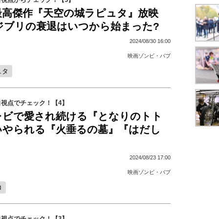
最高傑作『天空の城ラピュタ』放映
ジブリの衰退はいつから始まった?
2024/08/30 16:00
映画ゾンビ・バブ
ュタ
視点でチェック！【4】
レビで愛され続ける『となりのトト
いやられる『火垂るの墓』『はだし
2024/08/23 17:00
映画ゾンビ・バブ
ロ
視点でチェック！【3】