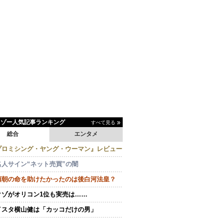
イゾー人気記事ランキング
すべて見る
総合
エンタメ
プロミシング・ヤング・ウーマン』レビュー
名人サイン“ネット売買”の闇
頼朝の命を助けたかったのは後白河法皇？
クゾがオリコン1位も実売は……
イスタ横山健は「カッコだけの男」