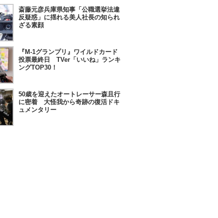
斎藤元彦兵庫県知事「公職選挙法違
反疑惑」に揺れる美人社長の知られ
ざる素顔
『M-1グランプリ』ワイルドカード
投票最終日 TVer「いいね」ランキ
ングTOP30！
50歳を迎えたオートレーサー森且行
に密着 大怪我から奇跡の復活ドキ
ュメンタリー