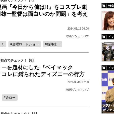
視点でチェック！【7】
画『今日から俺は!!』をコスプレ劇
特
田雄一監督は面白いのか問題」を考え
2024/09/13 09:00
映画ゾンビ・バブ
イ
！！
金曜ロードショー
福田雄一
視点でチェック！【6】
ローを題材にした『ベイマック
イ
リコレに縛られたディズニーの行方
2024/09/06 12:00
映画ゾンビ・バブ
金ロー
お笑いト
がファ
視点からチェック！【5】