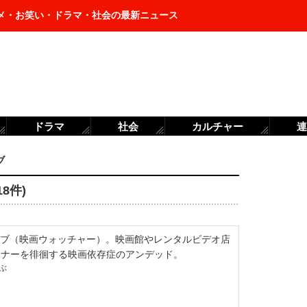
メ・お笑い・ドラマ・社会の最新ニュース
ドラマ
社会
カルチャー
連
ブ
8件)
ブ（映画ウォッチャー）。映画館やレンタルビデオ店
ーナーを徘徊する映画依存症のアンデッド。
ぶ