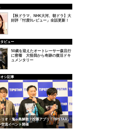
集
【秋ドラマ、NHK大河、朝ドラ】大
好評「忖度0レビュー」全話更新！
ンタビュー
50歳を迎えたオートレーサー森且行
に密着 大怪我から奇跡の復活ドキ
ュメンタリー
チオシ記事
リオ・鬼ヶ島解散？投票アプリ「TIPSTAR」
ン交流イベント開催