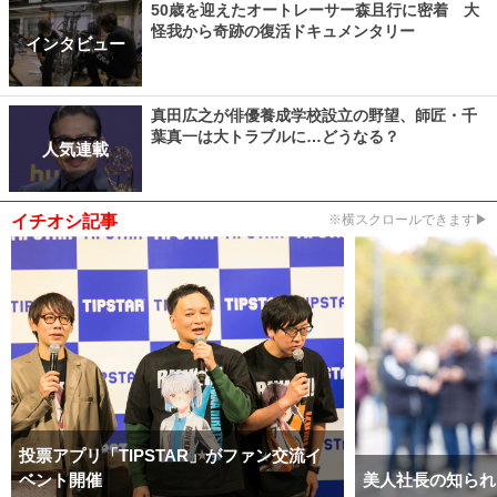
50歳を迎えたオートレーサー森且行に密着 大
怪我から奇跡の復活ドキュメンタリー
インタビュー
真田広之が俳優養成学校設立の野望、師匠・千
葉真一は大トラブルに…どうなる？
人気連載
イチオシ記事
※横スクロールできます▶
投票アプリ「TIPSTAR」がファン交流イ
ベント開催
美人社長の知られ