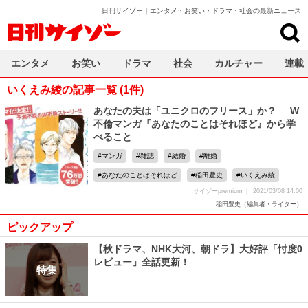
日刊サイゾー｜エンタメ・お笑い・ドラマ・社会の最新ニュース
日刊サイゾー
エンタメ
お笑い
ドラマ
社会
カルチャー
連載
いくえみ綾の記事一覧 (1件)
あなたの夫は「ユニクロのフリース」か？──W
不倫マンガ『あなたのことはそれほど』から学
べること
マンガ
雑誌
結婚
離婚
あなたのことはそれほど
稲田豊史
いくえみ綾
サイゾーpremium
2021/03/08 14:00
稲田豊史（編集者・ライター）
ピックアップ
【秋ドラマ、NHK大河、朝ドラ】大好評「忖度0
レビュー」全話更新！
特集