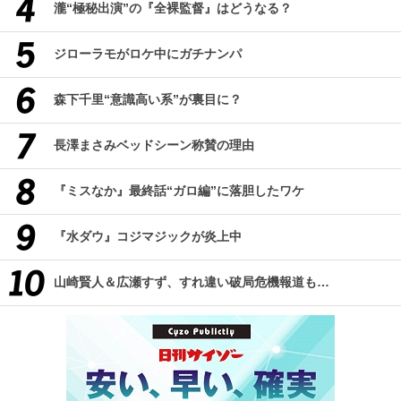
瀧“極秘出演”の『全裸監督』はどうなる？
ジローラモがロケ中にガチナンパ
森下千里“意識高い系”が裏目に？
長澤まさみベッドシーン称賛の理由
『ミスなか』最終話“ガロ編”に落胆したワケ
『水ダウ』コジマジックが炎上中
山崎賢人＆広瀬すず、すれ違い破局危機報道も…