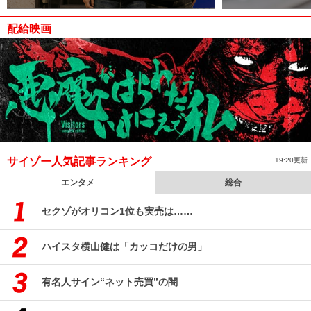
配給映画
サイゾー人気記事ランキング
19:20更新
エンタメ
総合
セクゾがオリコン1位も実売は……
ハイスタ横山健は「カッコだけの男」
有名人サイン“ネット売買”の闇