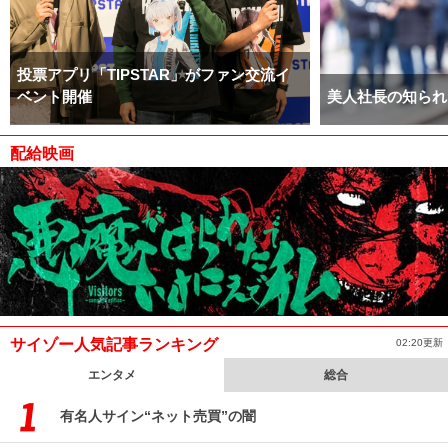
投票アプリ「TIPSTAR」がファン交流イ
ベント開催
美人社長の知られ
配給映画
サイゾー人気記事ランキング
02:20更新
エンタメ
総合
有名人サイン“ネット売買”の闇