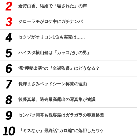
倉持由香、結婚で「騙された」の声
ジローラモがロケ中にガチナンパ
セクゾがオリコン1位も実売は……
ハイスタ横山健は「カッコだけの男」
瀧“極秘出演”の『全裸監督』はどうなる？
長澤まさみベッドシーン称賛の理由
後藤真希、過去最高露出の写真集が物議
センバツ開幕も観客席はガラガラの春夏格差
『ミスなか』最終話“ガロ編”に落胆したワケ