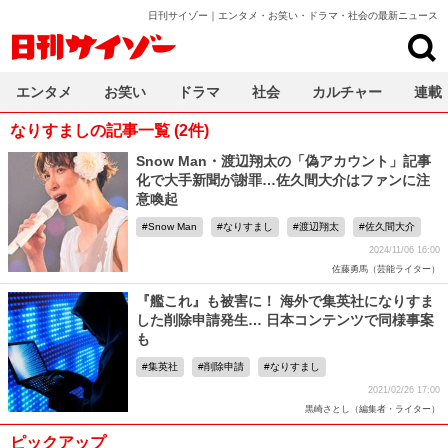
日刊サイゾー｜エンタメ・お笑い・ドラマ・社会の最新ニュース
日刊サイゾー
エンタメ
お笑い
ドラマ
社会
カルチャー
連載
なりすましの記事一覧 (2件)
Snow Man・渡辺翔太の「偽アカウント」記事
化で大手新聞が謝罪…佐久間大介はファンに注
意喚起
Snow Man
なりすまし
渡辺翔太
佐久間大介
2024/11/06 16:00
佐藤勇馬（芸能ライター）
『艦これ』も被害に！ 海外で集英社になりすま
した削除申請発生… 日本コンテンツで同様事案
も
集英社
削除申請
なりすまし
2021/02/26 17:00
黒崎さとし（編集者・ライター）
ピックアップ