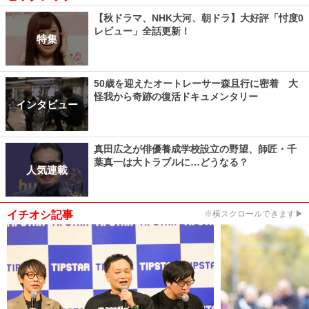
【秋ドラマ、NHK大河、朝ドラ】大好評「忖度0
レビュー」全話更新！
特集
50歳を迎えたオートレーサー森且行に密着 大
怪我から奇跡の復活ドキュメンタリー
インタビュー
真田広之が俳優養成学校設立の野望、師匠・千
葉真一は大トラブルに…どうなる？
人気連載
イチオシ記事
※横スクロールできます▶