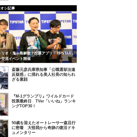
チオシ記事
リオ・鬼ヶ島解散？投票アプリ「TIPSTAR」
ン交流イベント開催
斎藤元彦兵庫県知事「公職選挙法違
反疑惑」に揺れる美人社長の知られ
ざる素顔
『M-1グランプリ』ワイルドカード
投票最終日 TVer「いいね」ランキ
ングTOP30！
50歳を迎えたオートレーサー森且行
に密着 大怪我から奇跡の復活ドキ
ュメンタリー