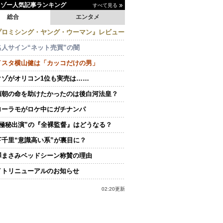
イゾー人気記事ランキング
すべて見る
総合
エンタメ
プロミシング・ヤング・ウーマン』レビュー
名人サイン“ネット売買”の闇
イスタ横山健は「カッコだけの男」
クゾがオリコン1位も実売は……
頼朝の命を助けたかったのは後白河法皇？
ローラモがロケ中にガチナンパ
“極秘出演”の『全裸監督』はどうなる？
下千里“意識高い系”が裏目に？
澤まさみベッドシーン称賛の理由
イトリニューアルのお知らせ
02:20更新