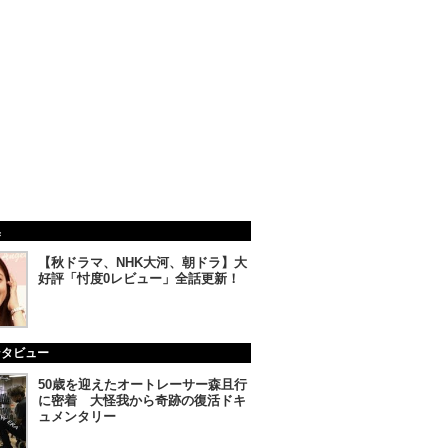
集
【秋ドラマ、NHK大河、朝ドラ】大
好評「忖度0レビュー」全話更新！
ンタビュー
50歳を迎えたオートレーサー森且行
に密着 大怪我から奇跡の復活ドキ
ュメンタリー