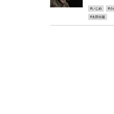
いじめ
小
太田出版