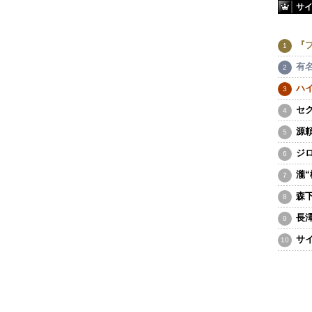
サ
『
有
ハ
セ
源
ジ
瀧
森
長
サ