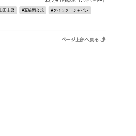
木村之男（芸能記者、TVウォッチャー）
山田圭吾
五輪開会式
クイック・ジャパン