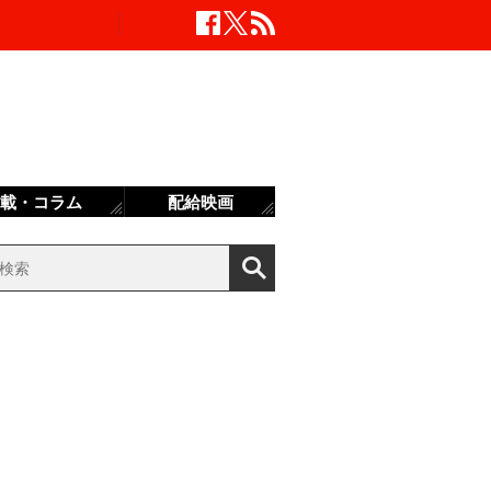
載・コラム
配給映画