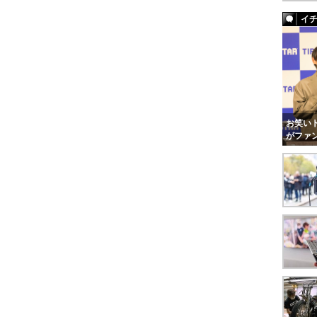
イ
お笑いト
がファ