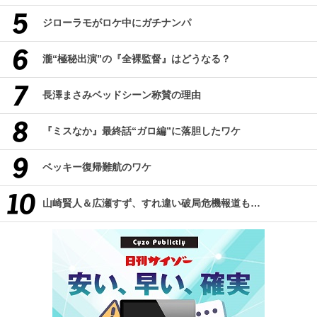
ジローラモがロケ中にガチナンパ
瀧“極秘出演”の『全裸監督』はどうなる？
長澤まさみベッドシーン称賛の理由
『ミスなか』最終話“ガロ編”に落胆したワケ
ベッキー復帰難航のワケ
山崎賢人＆広瀬すず、すれ違い破局危機報道も…