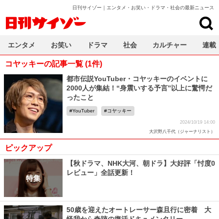
日刊サイゾー｜エンタメ・お笑い・ドラマ・社会の最新ニュース
日刊サイゾー
エンタメ
お笑い
ドラマ
社会
カルチャー
連載
コヤッキーの記事一覧 (1件)
都市伝説YouTuber・コヤッキーのイベントに
2000人が集結！“身震いする予言”以上に驚愕だ
ったこと
YouTuber
コヤッキー
2024/10/19 14:00
大沢野八千代（ジャーナリスト）
ピックアップ
【秋ドラマ、NHK大河、朝ドラ】大好評「忖度0
レビュー」全話更新！
特集
50歳を迎えたオートレーサー森且行に密着 大