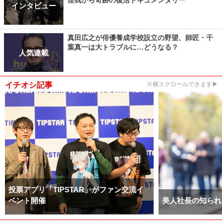
怪我から奇跡の復活ドキュメンタリー
インタビュー
真田広之が俳優養成学校設立の野望、師匠・千
葉真一は大トラブルに…どうなる？
人気連載
イチオシ記事
※横スクロールできます▶
投票アプリ「TIPSTAR」がファン交流イ
ベント開催
美人社長の知られ