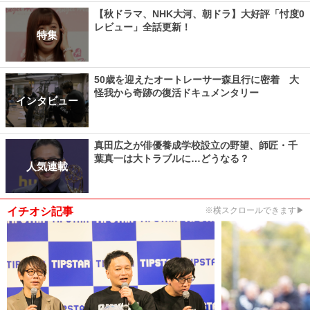
【秋ドラマ、NHK大河、朝ドラ】大好評「忖度0
レビュー」全話更新！
特集
50歳を迎えたオートレーサー森且行に密着 大
怪我から奇跡の復活ドキュメンタリー
インタビュー
真田広之が俳優養成学校設立の野望、師匠・千
葉真一は大トラブルに…どうなる？
人気連載
イチオシ記事
※横スクロールできます▶