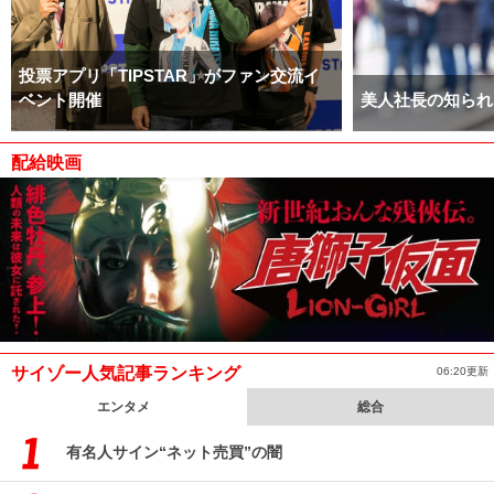
投票アプリ「TIPSTAR」がファン交流イ
ベント開催
美人社長の知られ
配給映画
サイゾー人気記事ランキング
06:20更新
エンタメ
総合
有名人サイン“ネット売買”の闇