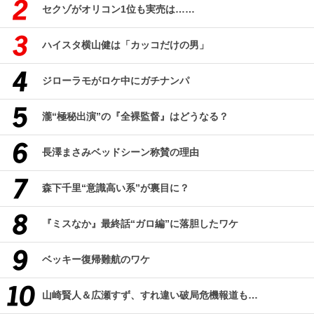
セクゾがオリコン1位も実売は……
ハイスタ横山健は「カッコだけの男」
ジローラモがロケ中にガチナンパ
瀧“極秘出演”の『全裸監督』はどうなる？
長澤まさみベッドシーン称賛の理由
森下千里“意識高い系”が裏目に？
『ミスなか』最終話“ガロ編”に落胆したワケ
ベッキー復帰難航のワケ
山崎賢人＆広瀬すず、すれ違い破局危機報道も…