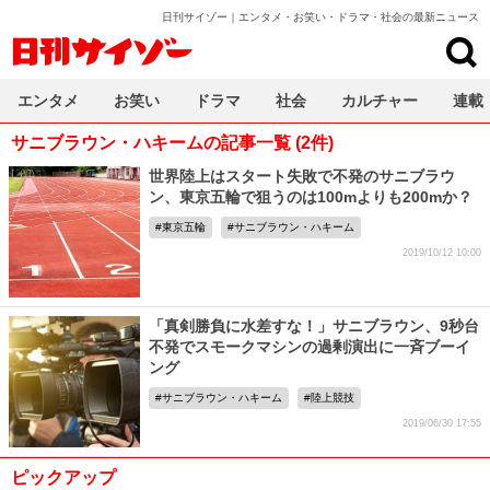
日刊サイゾー｜エンタメ・お笑い・ドラマ・社会の最新ニュース
日刊サイゾー
エンタメ
お笑い
ドラマ
社会
カルチャー
連載
サニブラウン・ハキームの記事一覧 (2件)
世界陸上はスタート失敗で不発のサニブラウ
ン、東京五輪で狙うのは100mよりも200mか？
東京五輪
サニブラウン・ハキーム
2019/10/12 10:00
「真剣勝負に水差すな！」サニブラウン、9秒台
不発でスモークマシンの過剰演出に一斉ブーイ
ング
サニブラウン・ハキーム
陸上競技
2019/06/30 17:55
ピックアップ