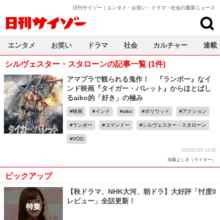
日刊サイゾー｜エンタメ・お笑い・ドラマ・社会の最新ニュース
日刊サイゾー
エンタメ
お笑い
ドラマ
社会
カルチャー
連載
シルヴェスター・スタローンの記事一覧 (1件)
アマプラで観られる鬼作！ 『ランボー』なイ
ンド映画『タイガー・バレット』からほとばし
るaiko的「好き」の極み
映画
インド
aiko
ボリウッド
アクション
ランボー
コマンドー
シルヴェスター・スタローン
VOD
2020/07/20 13:00
加藤よしき（ライター）
ピックアップ
【秋ドラマ、NHK大河、朝ドラ】大好評「忖度0
レビュー」全話更新！
特集