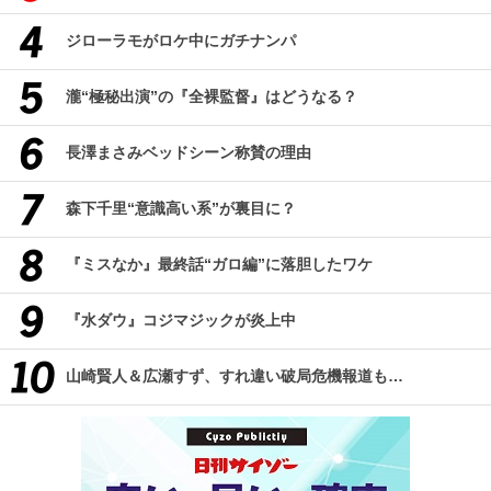
ジローラモがロケ中にガチナンパ
瀧“極秘出演”の『全裸監督』はどうなる？
長澤まさみベッドシーン称賛の理由
森下千里“意識高い系”が裏目に？
『ミスなか』最終話“ガロ編”に落胆したワケ
『水ダウ』コジマジックが炎上中
山崎賢人＆広瀬すず、すれ違い破局危機報道も…