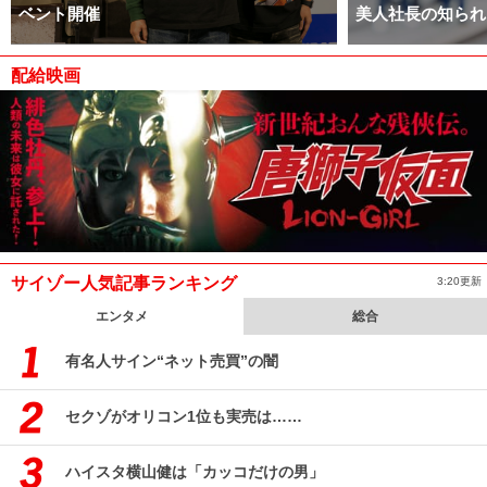
ベント開催
美人社長の知られ
配給映画
サイゾー人気記事ランキング
3:20更新
エンタメ
総合
有名人サイン“ネット売買”の闇
セクゾがオリコン1位も実売は……
ハイスタ横山健は「カッコだけの男」