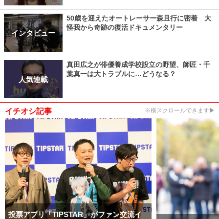
50歳を迎えたオートレーサー森且行に密着 大
怪我から奇跡の復活ドキュメンタリー
インタビュー
真田広之が俳優養成学校設立の野望、師匠・千
葉真一は大トラブルに…どうなる？
人気連載
イチオシ記事
※横スクロールできます▶
投票アプリ「TIPSTAR」がファン交流イ