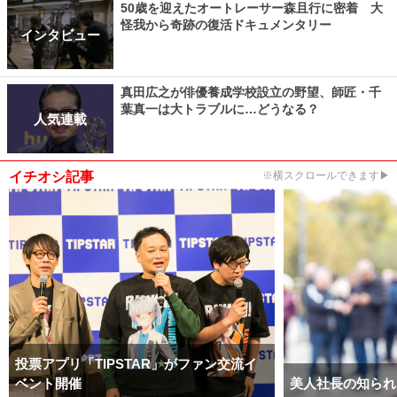
50歳を迎えたオートレーサー森且行に密着 大
怪我から奇跡の復活ドキュメンタリー
インタビュー
真田広之が俳優養成学校設立の野望、師匠・千
葉真一は大トラブルに…どうなる？
人気連載
イチオシ記事
※横スクロールできます▶
投票アプリ「TIPSTAR」がファン交流イ
ベント開催
美人社長の知られ