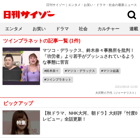
日刊サイゾー｜エンタメ・お笑い・ドラマ・社会の最新ニュース
日刊サイゾー
エンタメ
お笑い
ドラマ
社会
カルチャー
連載
ツインプラネットの記事一覧 (1件)
マツコ・デラックス、鈴木奈々事務所を批判！
「功労者」より若手がプッシュされているよう
な事態に苦言
鈴木奈々
マツコ・デラックス
マツコ会議
ツインプラネット
2021/06/16 13:00
大沢野八千代（ジャーナリスト）
ピックアップ
【秋ドラマ、NHK大河、朝ドラ】大好評「忖度0
レビュー」全話更新！
特集