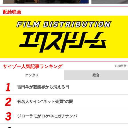
配給映画
サイゾー人気記事ランキング
4:20更新
エンタメ
総合
吉田羊が芸能界から消える日
有名人サイン“ネット売買”の闇
ジローラモがロケ中にガチナンパ