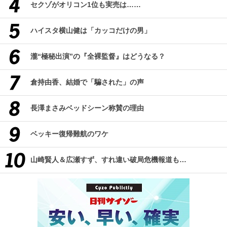
セクゾがオリコン1位も実売は……
ハイスタ横山健は「カッコだけの男」
瀧“極秘出演”の『全裸監督』はどうなる？
倉持由香、結婚で「騙された」の声
長澤まさみベッドシーン称賛の理由
ベッキー復帰難航のワケ
山崎賢人＆広瀬すず、すれ違い破局危機報道も…