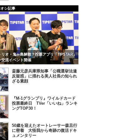
チオシ記事
リオ・鬼ヶ島解散？投票アプリ「TIPSTAR」
ン交流イベント開催
斎藤元彦兵庫県知事「公職選挙法違
反疑惑」に揺れる美人社長の知られ
ざる素顔
『M-1グランプリ』ワイルドカード
投票最終日 TVer「いいね」ランキ
ングTOP30！
50歳を迎えたオートレーサー森且行
に密着 大怪我から奇跡の復活ドキ
ュメンタリー