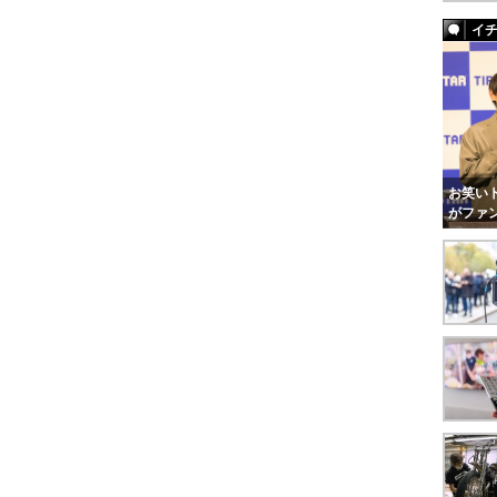
イ
お笑いト
がファ