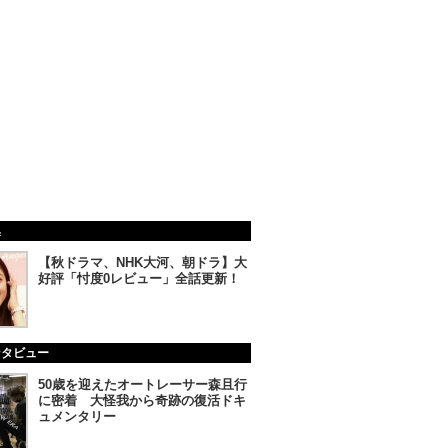
集
【秋ドラマ、NHK大河、朝ドラ】大
好評「忖度0レビュー」全話更新！
ンタビュー
50歳を迎えたオートレーサー森且行
に密着 大怪我から奇跡の復活ドキ
ュメンタリー