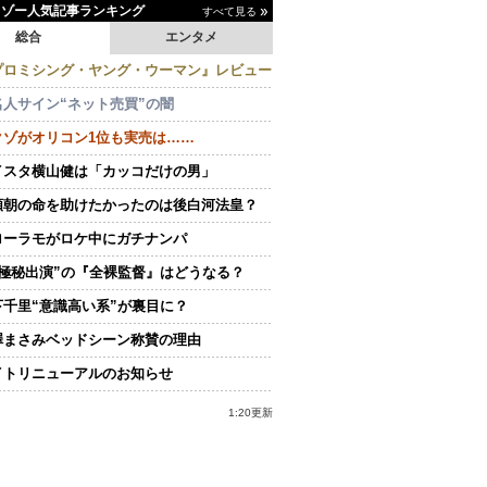
イゾー人気記事ランキング
すべて見る
総合
エンタメ
プロミシング・ヤング・ウーマン』レビュー
名人サイン“ネット売買”の闇
クゾがオリコン1位も実売は……
イスタ横山健は「カッコだけの男」
頼朝の命を助けたかったのは後白河法皇？
ローラモがロケ中にガチナンパ
“極秘出演”の『全裸監督』はどうなる？
下千里“意識高い系”が裏目に？
澤まさみベッドシーン称賛の理由
イトリニューアルのお知らせ
1:20更新