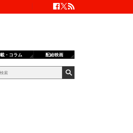
載・コラム
配給映画