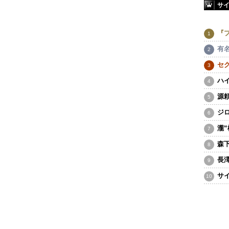
サ
『
有
セ
ハ
源
ジ
瀧
森
長
サ