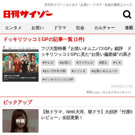
日刊サイゾー｜エンタメ・お笑い・ドラマ・社会の最新ニュース
日刊サイゾー
エンタメ
お笑い
ドラマ
社会
カルチャー
連載
ドッキリツッコミGPの記事一覧 (1件)
フジ大型特番『お笑いオムニバスGP』総評 ド
ッキリツッコミGPに見た“お笑い偏差値”の高さ
テレビ
お笑い
フジテレビ
芸人
ミキ
おいでやす小田
シソンヌ
お笑いオムニバス
ドッキリツッコミGP
2021/05/11 07:00
田井じゅん（エンタメウォッチャー）
ピックアップ
【秋ドラマ、NHK大河、朝ドラ】大好評「忖度0
レビュー」全話更新！
特集