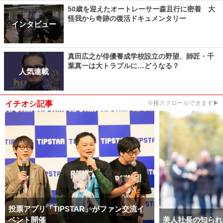
50歳を迎えたオートレーサー森且行に密着 大
怪我から奇跡の復活ドキュメンタリー
インタビュー
真田広之が俳優養成学校設立の野望、師匠・千
葉真一は大トラブルに…どうなる？
人気連載
イチオシ記事
※横スクロールできます▶
投票アプリ「TIPSTAR」がファン交流イ
ベント開催
美人社長の知られ