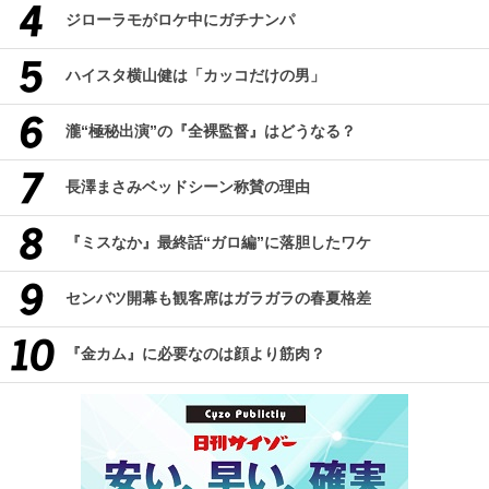
ジローラモがロケ中にガチナンパ
ハイスタ横山健は「カッコだけの男」
瀧“極秘出演”の『全裸監督』はどうなる？
長澤まさみベッドシーン称賛の理由
『ミスなか』最終話“ガロ編”に落胆したワケ
センバツ開幕も観客席はガラガラの春夏格差
『金カム』に必要なのは顔より筋肉？