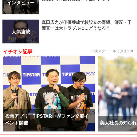
インタビュー
真田広之が俳優養成学校設立の野望、師匠・千
葉真一は大トラブルに…どうなる？
人気連載
イチオシ記事
※横スクロールできます▶
投票アプリ「TIPSTAR」がファン交流イ
ベント開催
美人社長の知られ