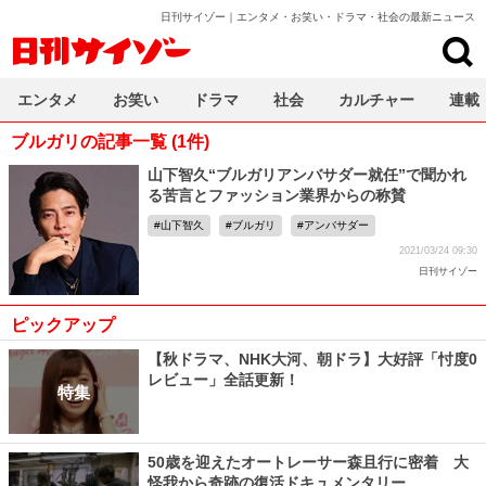
日刊サイゾー｜エンタメ・お笑い・ドラマ・社会の最新ニュース
日刊サイゾー
エンタメ
お笑い
ドラマ
社会
カルチャー
連載
ブルガリの記事一覧 (1件)
山下智久“ブルガリアンバサダー就任”で聞かれ
る苦言とファッション業界からの称賛
山下智久
ブルガリ
アンバサダー
2021/03/24 09:30
日刊サイゾー
ピックアップ
【秋ドラマ、NHK大河、朝ドラ】大好評「忖度0
レビュー」全話更新！
特集
50歳を迎えたオートレーサー森且行に密着 大
怪我から奇跡の復活ドキュメンタリー