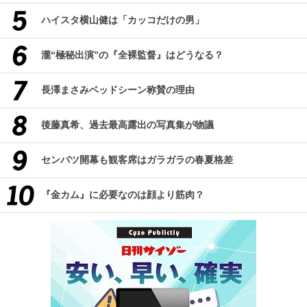
ハイスタ横山健は「カッコだけの男」
瀧“極秘出演”の『全裸監督』はどうなる？
長澤まさみベッドシーン称賛の理由
後藤真希、過去最高露出の写真集が物議
センバツ開幕も観客席はガラガラの春夏格差
『金カム』に必要なのは顔より筋肉？