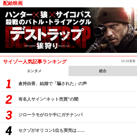
配給映画
サイゾー人気記事ランキング
10:20更新
エンタメ
総合
倉持由香、結婚で「騙された」の声
有名人サイン“ネット売買”の闇
ジローラモがロケ中にガチナンパ
セクゾがオリコン1位も実売は……