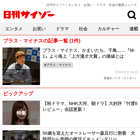
日刊サイゾー｜エンタメ・お笑い・ドラマ・社会の最新ニュース
日刊サイゾー
エンタメ
お笑い
ドラマ
社会
カルチャー
連載
プラス・マイナスの記事一覧 (1件)
プラス・マイナス、かまいたち、千鳥……『M-
1』より格上「上方漫才大賞」の価値とは
プラス・マイナス
2024/03/05 19:00
新越谷ノリヲ（ライター）
ピックアップ
【秋ドラマ、NHK大河、朝ドラ】大好評「忖度0
レビュー」全話更新！
特集
50歳を迎えたオートレーサー森且行に密着 大
怪我から奇跡の復活ドキュメンタリー