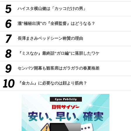
ハイスタ横山健は「カッコだけの男」
瀧“極秘出演”の『全裸監督』はどうなる？
長澤まさみベッドシーン称賛の理由
『ミスなか』最終話“ガロ編”に落胆したワケ
センバツ開幕も観客席はガラガラの春夏格差
『金カム』に必要なのは顔より筋肉？