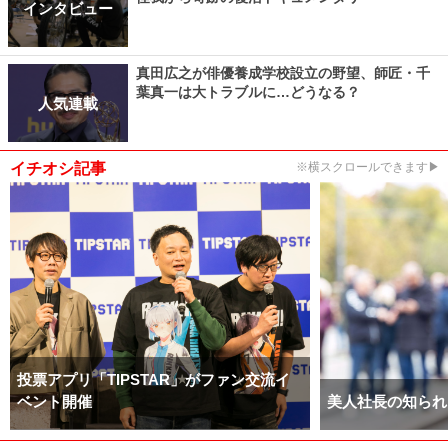
インタビュー
真田広之が俳優養成学校設立の野望、師匠・千
葉真一は大トラブルに…どうなる？
人気連載
イチオシ記事
※横スクロールできます▶
投票アプリ「TIPSTAR」がファン交流イ
ベント開催
美人社長の知られ