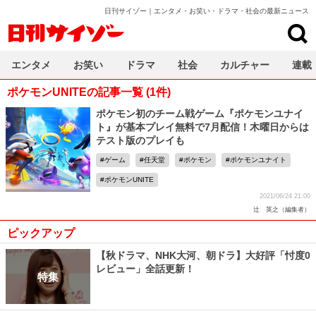
日刊サイゾー｜エンタメ・お笑い・ドラマ・社会の最新ニュース
日刊サイゾー
エンタメ
お笑い
ドラマ
社会
カルチャー
連載
ポケモンUNITEの記事一覧 (1件)
ポケモン初のチーム戦ゲーム『ポケモンユナイ
ト』が基本プレイ無料で7月配信！木曜日からは
テスト版のプレイも
ゲーム
任天堂
ポケモン
ポケモンユナイト
ポケモンUNITE
2021/06/24 21:00
辻 英之（編集者）
ピックアップ
【秋ドラマ、NHK大河、朝ドラ】大好評「忖度0
レビュー」全話更新！
特集