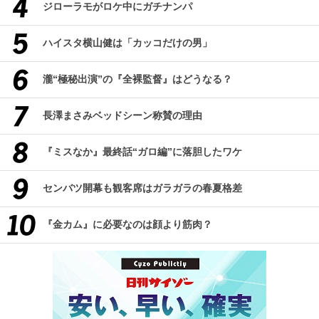
ジローラモがロケ中にガチナンパ
ハイスタ横山健は「カッコだけの男」
瀧“極秘出演”の『全裸監督』はどうなる？
長澤まさみベッドシーン称賛の理由
『ミスなか』最終話“ガロ編”に落胆したワケ
センバツ開幕も観客席はガラガラの春夏格差
『金カム』に必要なのは顔より筋肉？