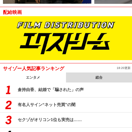
配給映画
サイゾー人気記事ランキング
18:20更新
エンタメ
総合
倉持由香、結婚で「騙された」の声
有名人サイン“ネット売買”の闇
セクゾがオリコン1位も実売は……