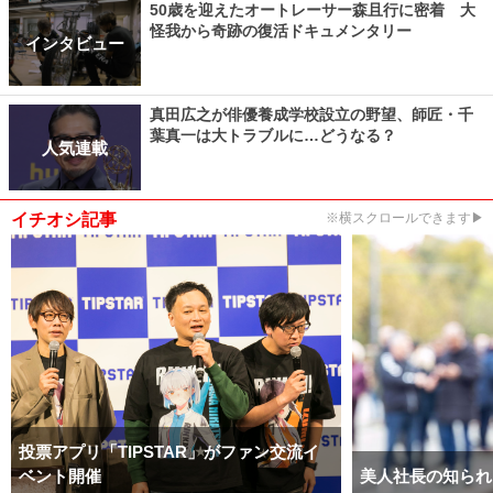
50歳を迎えたオートレーサー森且行に密着 大
怪我から奇跡の復活ドキュメンタリー
インタビュー
真田広之が俳優養成学校設立の野望、師匠・千
葉真一は大トラブルに…どうなる？
人気連載
イチオシ記事
※横スクロールできます▶
投票アプリ「TIPSTAR」がファン交流イ
ベント開催
美人社長の知られ