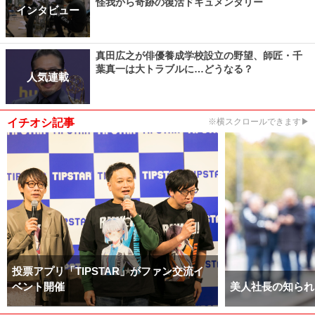
怪我から奇跡の復活ドキュメンタリー
インタビュー
真田広之が俳優養成学校設立の野望、師匠・千
葉真一は大トラブルに…どうなる？
人気連載
イチオシ記事
※横スクロールできます▶
投票アプリ「TIPSTAR」がファン交流イ
ベント開催
美人社長の知られ