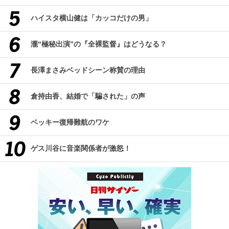
ハイスタ横山健は「カッコだけの男」
瀧“極秘出演”の『全裸監督』はどうなる？
長澤まさみベッドシーン称賛の理由
倉持由香、結婚で「騙された」の声
ベッキー復帰難航のワケ
ゲス川谷に音楽関係者が激怒！