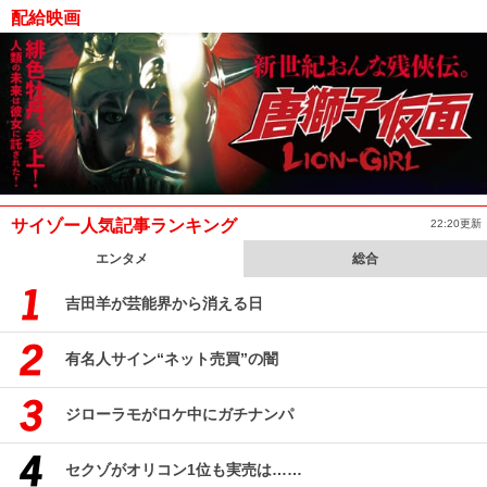
配給映画
サイゾー人気記事ランキング
22:20更新
エンタメ
総合
吉田羊が芸能界から消える日
有名人サイン“ネット売買”の闇
ジローラモがロケ中にガチナンパ
セクゾがオリコン1位も実売は……