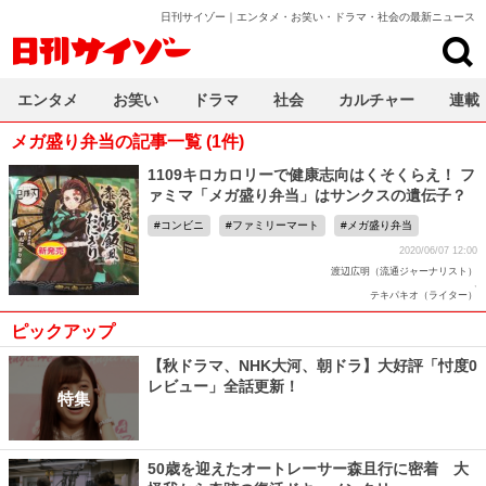
日刊サイゾー｜エンタメ・お笑い・ドラマ・社会の最新ニュース
日刊サイゾー
エンタメ
お笑い
ドラマ
社会
カルチャー
連載
メガ盛り弁当の記事一覧 (1件)
1109キロカロリーで健康志向はくそくらえ！ フ
ァミマ「メガ盛り弁当」はサンクスの遺伝子？
コンビニ
ファミリーマート
メガ盛り弁当
2020/06/07 12:00
渡辺広明（流通ジャーナリスト）
,
テキパキオ（ライター）
ピックアップ
【秋ドラマ、NHK大河、朝ドラ】大好評「忖度0
レビュー」全話更新！
特集
50歳を迎えたオートレーサー森且行に密着 大