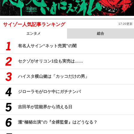
サイゾー人気記事ランキング
17:20更新
エンタメ
総合
有名人サイン“ネット売買”の闇
セクゾがオリコン1位も実売は……
ハイスタ横山健は「カッコだけの男」
ジローラモがロケ中にガチナンパ
吉田羊が芸能界から消える日
瀧“極秘出演”の『全裸監督』はどうなる？