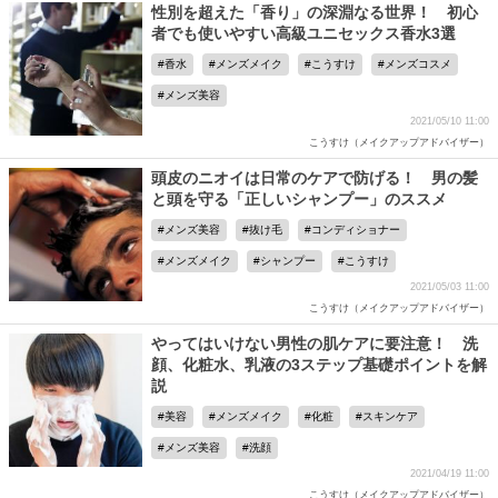
性別を超えた「香り」の深淵なる世界！ 初心
者でも使いやすい高級ユニセックス香水3選
香水
メンズメイク
こうすけ
メンズコスメ
メンズ美容
2021/05/10 11:00
こうすけ（メイクアップアドバイザー）
頭皮のニオイは日常のケアで防げる！ 男の髪
と頭を守る「正しいシャンプー」のススメ
メンズ美容
抜け毛
コンディショナー
メンズメイク
シャンプー
こうすけ
2021/05/03 11:00
こうすけ（メイクアップアドバイザー）
やってはいけない男性の肌ケアに要注意！ 洗
顔、化粧水、乳液の3ステップ基礎ポイントを解
説
美容
メンズメイク
化粧
スキンケア
メンズ美容
洗顔
2021/04/19 11:00
こうすけ（メイクアップアドバイザー）