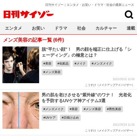
日刊サイゾー｜エンタメ・お笑い・ドラマ・社会の最新ニュース
日刊サイゾー
エンタメ
お笑い
ドラマ
社会
カルチャー
連載
メンズ美容の記事一覧 (6件)
脱“平たい顔”！ 男の顔を端正に仕上げる「シ
ェーディング」の極意とは？
美容
化粧品
メイク
メンズメイク
メンズ美容
2021/05/31 11:00
こうすけ（メイクアップアドバイザー）
男の肌を老けさせる“紫外線”のワナ！ 光老化
を予防するUVケア神アイテム3選
メンズメイク
美容
メンズ美容
男性美容
UVケア
日焼け止め
2021/05/24 11:00
こうすけ（メイクアップアドバイザー）