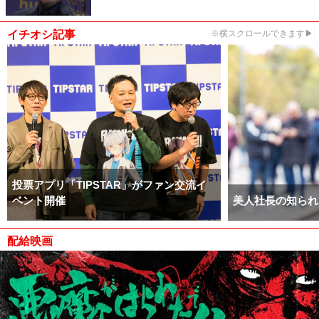
イチオシ記事
※横スクロールできます▶
投票アプリ「TIPSTAR」がファン交流イ
ベント開催
美人社長の知られ
配給映画