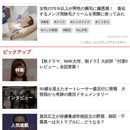
女性の70％以上が男性の腕毛に嫌悪感！ 進化
するメンズ用除毛クリームを実際に使ってみた
美容
メイク
メンズメイク
こうすけ
メンズ美容
脱毛
ムダ毛
2021/04/12 11:00
こうすけ（メイクアップアドバイザー）
ピックアップ
【秋ドラマ、NHK大河、朝ドラ】大好評「忖度0
レビュー」全話更新！
特集
50歳を迎えたオートレーサー森且行に密着 大
怪我から奇跡の復活ドキュメンタリー
インタビュー
真田広之が俳優養成学校設立の野望、師匠・千
葉真一は大トラブルに…どうなる？
人気連載