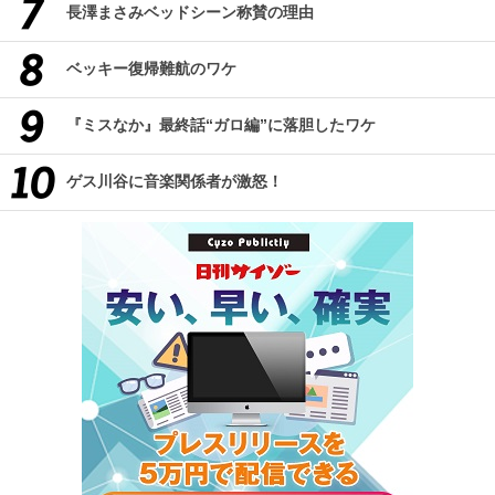
長澤まさみベッドシーン称賛の理由
ベッキー復帰難航のワケ
『ミスなか』最終話“ガロ編”に落胆したワケ
ゲス川谷に音楽関係者が激怒！