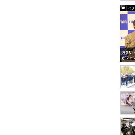
イ
お笑いト
がファ