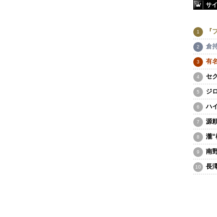
サ
『
倉
有
セ
ジ
ハ
源
瀧
南
長