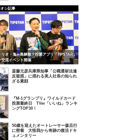
チオシ記事
リオ・鬼ヶ島解散？投票アプリ「TIPSTAR」
ン交流イベント開催
斎藤元彦兵庫県知事「公職選挙法違
反疑惑」に揺れる美人社長の知られ
ざる素顔
『M-1グランプリ』ワイルドカード
投票最終日 TVer「いいね」ランキ
ングTOP30！
50歳を迎えたオートレーサー森且行
に密着 大怪我から奇跡の復活ドキ
ュメンタリー