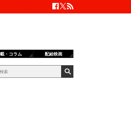
載・コラム
配給映画