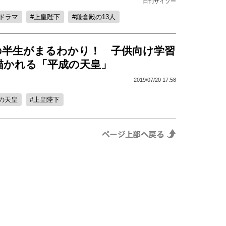
日刊サイゾー
ドラマ
上皇陛下
鎌倉殿の13人
の半生がまるわかり！ 子供向け学習
描かれる「平成の天皇」
2019/07/20 17:58
の天皇
上皇陛下