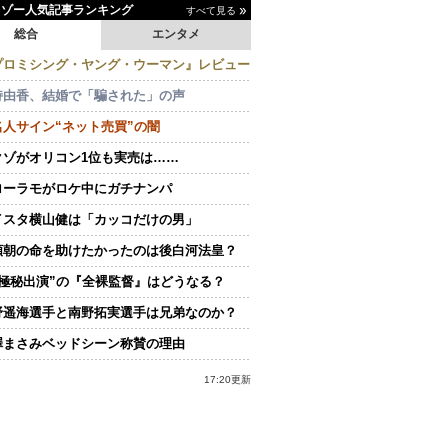
イゾー人気記事ランキング
すべて見る
総合
エンタメ
プロミシング・ヤング・ウーマン』レビュー
持由香、結婚で「騙された」の声
名人サイン“ネット売買”の闇
クゾがオリコン1位も実売は……
ローラモがロケ中にガチナンパ
イスタ横山健は「カッコだけの男」
頼朝の命を助けたかったのは後白河法皇？
“極秘出演”の『全裸監督』はどうなる？
野遥海選手と南野拓実選手は兄弟なのか？
澤まさみベッドシーン称賛の理由
17:20更新