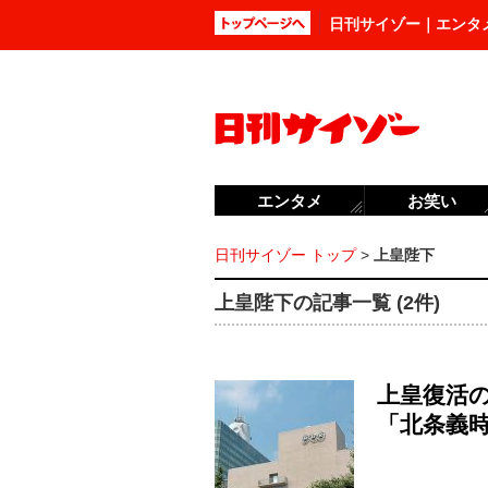
日刊サイゾー｜エンタ
エンタメ
お笑い
日刊サイゾー トップ
>
上皇陛下
上皇陛下の記事一覧 (2件)
上皇復活の
「北条義時