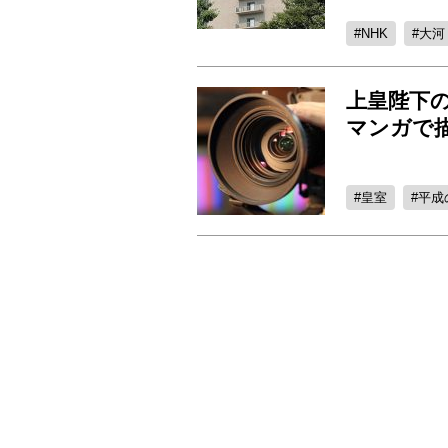
NHK
大河
上皇陛下
マンガで
皇室
平成