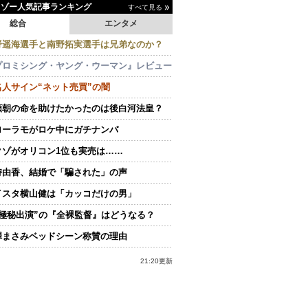
イゾー人気記事ランキング
すべて見る
総合
エンタメ
野遥海選手と南野拓実選手は兄弟なのか？
プロミシング・ヤング・ウーマン』レビュー
名人サイン“ネット売買”の闇
頼朝の命を助けたかったのは後白河法皇？
ローラモがロケ中にガチナンパ
クゾがオリコン1位も実売は……
持由香、結婚で「騙された」の声
イスタ横山健は「カッコだけの男」
“極秘出演”の『全裸監督』はどうなる？
澤まさみベッドシーン称賛の理由
21:20更新