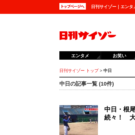
日刊サイゾー｜エンタ
エンタメ
お笑い
日刊サイゾー トップ
>
中日
中日の記事一覧 (10件)
中日・根尾
続々！ 