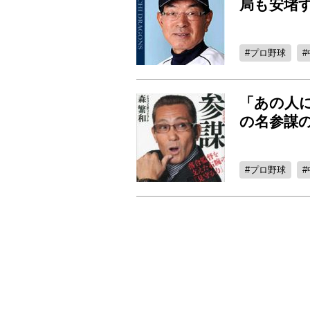
局も安堵
プロ野球
「あの人
の名参謀の
プロ野球