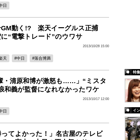
中日
GM動く!? 楽天イーグルス正捕
に“電撃トレード”のウワサ
2013/10/28 15:00
楽天
中日
落合博満
特
輩・清原和博が激怒も……」“ミスタ
立浪和義が監督になれなかったワケ
2013/10/17 12:00
イ
中日
勝ってよかった！」名古屋のテレビ