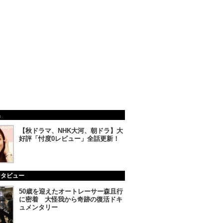
集
【秋ドラマ、NHK大河、朝ドラ】大
好評「忖度0レビュー」全話更新！
ンタビュー
50歳を迎えたオートレーサー森且行
に密着 大怪我から奇跡の復活ドキ
ュメンタリー