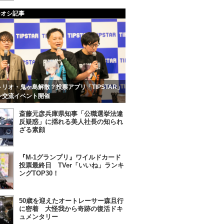
チオシ記事
リオ・鬼ヶ島解散？投票アプリ「TIPSTAR」
ン交流イベント開催
斎藤元彦兵庫県知事「公職選挙法違
反疑惑」に揺れる美人社長の知られ
ざる素顔
『M-1グランプリ』ワイルドカード
投票最終日 TVer「いいね」ランキ
ングTOP30！
50歳を迎えたオートレーサー森且行
に密着 大怪我から奇跡の復活ドキ
ュメンタリー