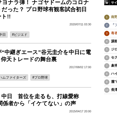
サヨナラ弾！ ナゴヤドームのコロナ
サ
うだった？ プロ野球有観客試合初日
ト!!
南
2020/07/11 03:30
『
有
中日
ビジエド
源
ジ
が“中継ぎエース”谷元圭介を中日に電
セ
 仰天トレードの舞台裏
倉
2017/08/02 17:00
ハ
ハムファイターズ
プロ野球
瀧
長
・中日 首位を走るも、打線愛称
に関係者から「イケてない」の声
2015/04/17 20:00