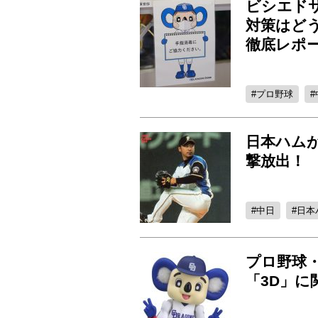
ビシエド
対策はど
徹底レポー
プロ野球
日本ハム
撃放出！
中日
日本
プロ野球
「3D」