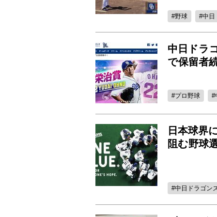
野球
中日
中日ドラ
で保留者
プロ野球
日本球界
阻む野球
中日ドラゴン