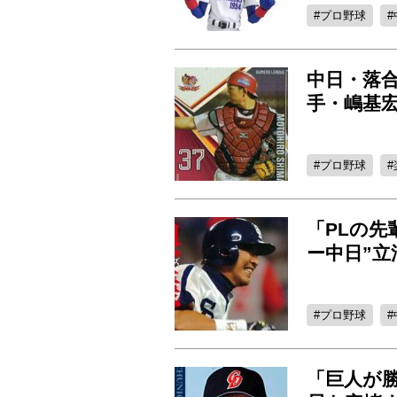
プロ野球
中日・落合
手・嶋基宏
プロ野球
「PLの先
ー中日”
プロ野球
「巨人が