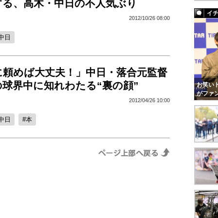
する、高木・中日の不人気ぶり
イ
2012/10/26 08:00
中日
に頼めば大丈夫！」中日・落合元監督
球界中に知れわたる“裏の顔”
お笑いト
がファ
2012/04/26 10:00
中日
本