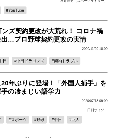
石井洋男（スポーツライター）
YouTube
ゴンズ契約更改が大荒れ！ コロナ禍
続出…プロ野球契約更改の実情
2020/11/29 18:00
中日
中日ドラゴンズ
契約トラブル
に20年ぶりに登場！「外国人捕手」を
選手の凄まじい語学力
2020/07/13 09:00
日刊サイゾー
ズ
スポーツ
野球
中日
巨人