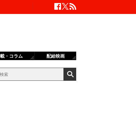
載・コラム
配給映画