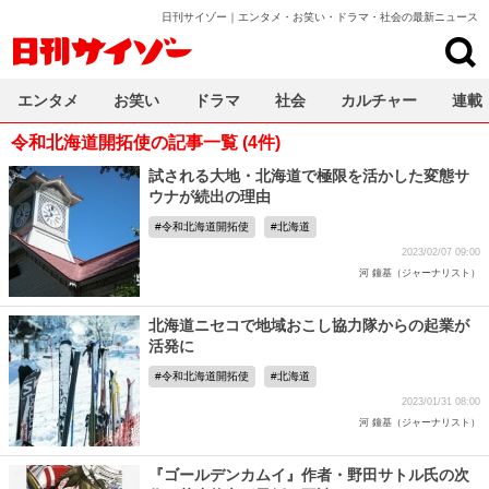
日刊サイゾー｜エンタメ・お笑い・ドラマ・社会の最新ニュース
日刊サイゾー
エンタメ
お笑い
ドラマ
社会
カルチャー
連載
令和北海道開拓使の記事一覧 (4件)
試される大地・北海道で極限を活かした変態サ
ウナが続出の理由
令和北海道開拓使
北海道
2023/02/07 09:00
河 鐘基（ジャーナリスト）
北海道ニセコで地域おこし協力隊からの起業が
活発に
令和北海道開拓使
北海道
2023/01/31 08:00
河 鐘基（ジャーナリスト）
『ゴールデンカムイ』作者・野田サトル氏の次