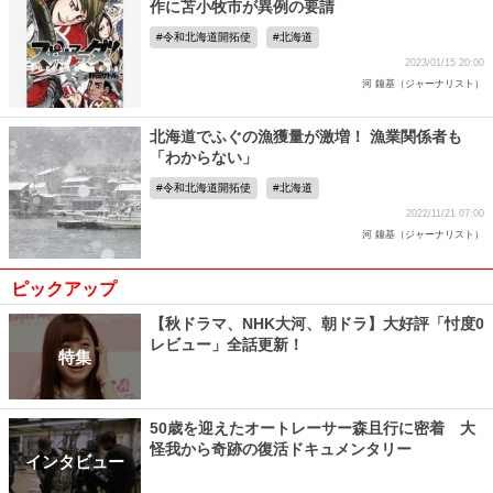
作に苫小牧市が異例の要請
令和北海道開拓使
北海道
2023/01/15 20:00
河 鐘基（ジャーナリスト）
北海道でふぐの漁獲量が激増！ 漁業関係者も
「わからない」
令和北海道開拓使
北海道
2022/11/21 07:00
河 鐘基（ジャーナリスト）
ピックアップ
【秋ドラマ、NHK大河、朝ドラ】大好評「忖度0
レビュー」全話更新！
特集
50歳を迎えたオートレーサー森且行に密着 大
怪我から奇跡の復活ドキュメンタリー
インタビュー