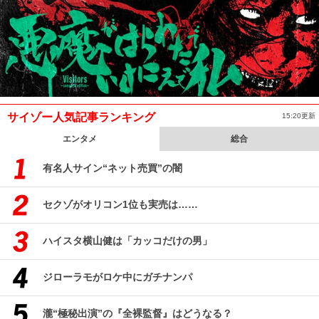
サイゾー人気記事ランキング
15:20更新
エンタメ
総合
有名人サイン“ネット売買”の闇
セクゾがオリコン1位も実売は……
ハイスタ横山健は「カッコだけの男」
ジローラモがロケ中にガチナンパ
瀧“極秘出演”の『全裸監督』はどうなる？