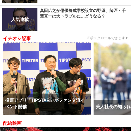
真田広之が俳優養成学校設立の野望、師匠・千
葉真一は大トラブルに…どうなる？
人気連載
イチオシ記事
※横スクロールできます▶
投票アプリ「TIPSTAR」がファン交流イ
ベント開催
美人社長の知られ
配給映画