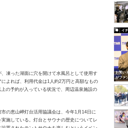
イ
お笑いト
、凍った湖面に穴を開けて水風呂として使用す
がファ
アによれば、利用代金は1人約2万円と高額なもの
0人以上の予約が入っている状況で、周辺温泉施設の
。
市の恵山岬灯台活用協議会は、今年1月14日に
を実施している。灯台とサウナの歴史についてレ
に設置されたテントサウナを楽しむというイベン