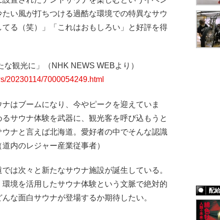
冷たい風が打ちつける過酷な環境での特異なサウ
してる（笑）」「これはおもしろい」と好評を得
な観光に」（NHK NEWS WEBより）
ews/20230114/7000054249.html
ウナはブームになり、今やピークを迎えていま
めるサウナ体験を武器に、観光客を呼び込もうと
サウナと言えば北海道。愛好者の中でそんな認識
（道内のレジャー産業従事者）
では次々と新たなサウナ施設が誕生している。
、環境を活用したサウナ体験という文脈で絶対的
配
どんな面白サウナが登場するか期待したい。