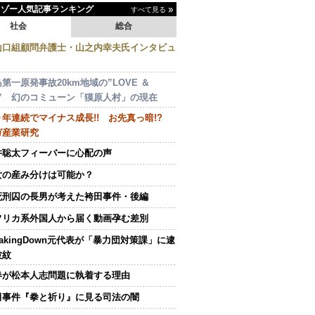
イゾー人気記事ランキング
すべて見る
社会
総合
山口組顧問弁護士・山之内幸夫氏インタビュ
第一原発事故20km地域の”LOVE ＆
E” 幻のコミューン「獏原人村」の現在
０年連続でマイナス成長!! お先真っ暗!?
ガ産業研究
井聡太フィーバーに心配の声
女の産み分けは可能か？
死刑囚の長男が考えた袴田事件・後編
フリカ系外国人から届く動画孕む差別
eakingDown元代表が「暴力団対策課」に逮
波紋
春が松本人志問題に執着する理由
田事件『拳と祈り』に見る司法の闇