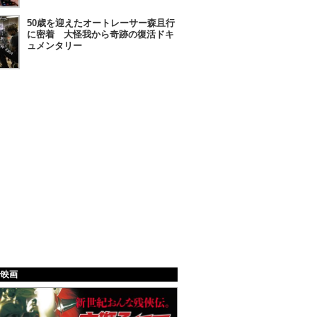
50歳を迎えたオートレーサー森且行
に密着 大怪我から奇跡の復活ドキ
ュメンタリー
給映画