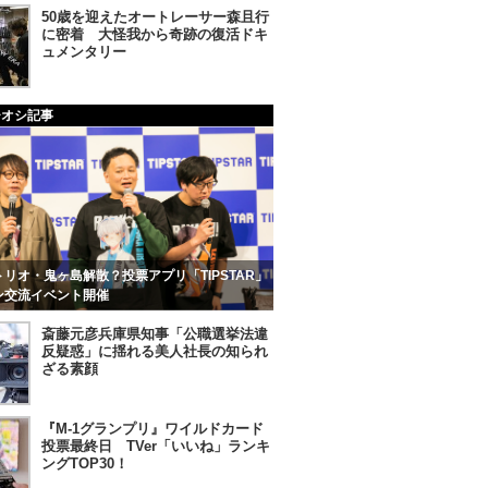
50歳を迎えたオートレーサー森且行
に密着 大怪我から奇跡の復活ドキ
ュメンタリー
チオシ記事
リオ・鬼ヶ島解散？投票アプリ「TIPSTAR」
ン交流イベント開催
斎藤元彦兵庫県知事「公職選挙法違
反疑惑」に揺れる美人社長の知られ
ざる素顔
『M-1グランプリ』ワイルドカード
投票最終日 TVer「いいね」ランキ
ングTOP30！