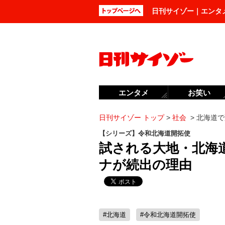
日刊サイゾー｜エンタ
エンタメ
お笑い
日刊サイゾー トップ
>
社会
>
北海道で
【シリーズ】令和北海道開拓使
試される大地・北海
ナが続出の理由
#北海道
#令和北海道開拓使