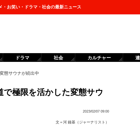
メ・お笑い・ドラマ・社会の最新ニュース
ドラマ
社会
カルチャー
連
変態サウナが続出中
道で極限を活かした変態サウ
2023/02/07 09:00
文＝
河 鐘基（ジャーナリスト）