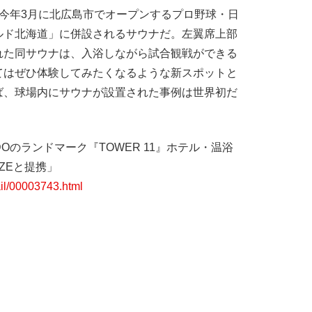
今年3月に北広島市でオープンするプロ野球・日
ルド北海道」に併設されるサウナだ。左翼席上部
れた同サウナは、入浴しながら試合観戦ができる
てはぜひ体験してみたくなるような新スポットと
ば、球場内にサウナが設置された事例は世界初だ
KAIDOのランドマーク『TOWER 11』ホテル・温浴
ZEと提携」
ail/00003743.html