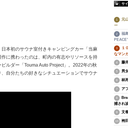
サ
元
ー
福島
PEAC
１
日本初のサウナ室付きキャンピングカー「当麻
なマン
製作に携わったのは、町内の有志やリソースを持
藤
「Touma Auto Project」。2022年の秋
男
り、自分たちの好きなシチュエーションでサウナ
林
ア
Br
捕され
文
袴