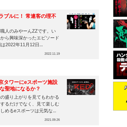
ラブルに！ 常連客の理不
職人のみやーんZZです。い
中から興味深かったエピソード
022年11月12日...
2022.11.19
京タワーにeスポーツ施設
たな聖地になるか？
実況の盛り上がりを見てもわかる
イするだけでなく、見て楽しむ
めるeスポーツは元気な...
2021.09.26