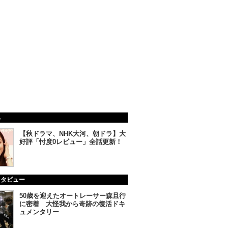
集
【秋ドラマ、NHK大河、朝ドラ】大
好評「忖度0レビュー」全話更新！
ンタビュー
50歳を迎えたオートレーサー森且行
に密着 大怪我から奇跡の復活ドキ
ュメンタリー