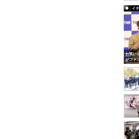
イ
お笑いト
がファ