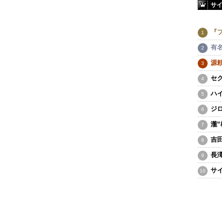
サ
『
有
源
セ
ハ
ジ
瀧
吉
長
サ