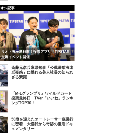
チオシ記事
リオ・鬼ヶ島解散？投票アプリ「TIPSTAR」
ン交流イベント開催
斎藤元彦兵庫県知事「公職選挙法違
反疑惑」に揺れる美人社長の知られ
ざる素顔
『M-1グランプリ』ワイルドカード
投票最終日 TVer「いいね」ランキ
ングTOP30！
50歳を迎えたオートレーサー森且行
に密着 大怪我から奇跡の復活ドキ
ュメンタリー