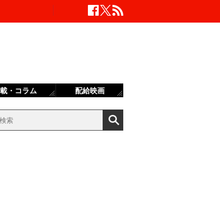
載・コラム
配給映画