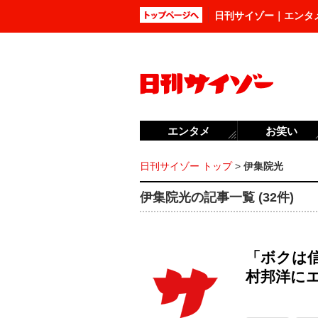
日刊サイゾー｜エンタ
エンタメ
お笑い
日刊サイゾー トップ
>
伊集院光
伊集院光の記事一覧 (32件)
「ボクは
村邦洋に