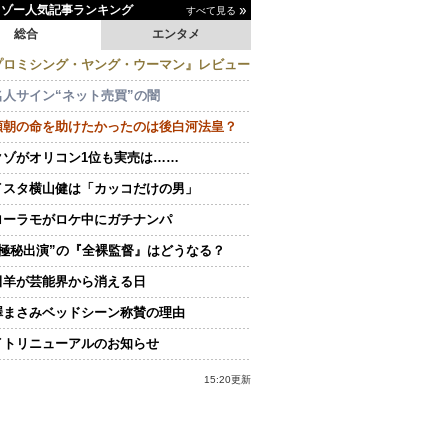
イゾー人気記事ランキング
すべて見る
総合
エンタメ
プロミシング・ヤング・ウーマン』レビュー
名人サイン“ネット売買”の闇
頼朝の命を助けたかったのは後白河法皇？
クゾがオリコン1位も実売は……
イスタ横山健は「カッコだけの男」
ローラモがロケ中にガチナンパ
“極秘出演”の『全裸監督』はどうなる？
田羊が芸能界から消える日
澤まさみベッドシーン称賛の理由
イトリニューアルのお知らせ
15:20更新