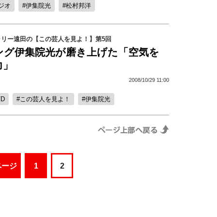
ジオ
伊集院光
松村邦洋
ラリー遠田の【この芸人を見よ！】第5回
ング伊集院光が磨き上げた「空気を
力」
2008/10/29 11:00
VD
この芸人を見よ！
伊集院光
ページ
1
2