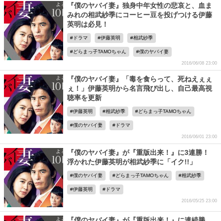
『僕のヤバイ妻』独身中年女性の悲哀と、血ま
みれの相武紗季にコーヒー豆を投げつける伊藤
英明は必見！
ドラマ
伊藤英明
相武紗季
どらまっ子TAMOちゃん
僕のヤバイ妻
2016/06/08 23:00
『僕のヤバイ妻』「毒を食らって、死ねえぇぇ
ぇ！」伊藤英明から名言飛び出し、自己最高視
聴率を更新
伊藤英明
相武紗季
どらまっ子TAMOちゃん
僕のヤバイ妻
ドラマ
2016/06/01 23:00
『僕のヤバイ妻』が『重版出来！』に3連勝！
浮かれた伊藤英明が相武紗季に「イク!!」
僕のヤバイ妻
どらまっ子TAMOちゃん
相武紗季
伊藤英明
ドラマ
2016/05/25 23:00
『僕のヤバイ妻』が『重版出来！』に連続勝