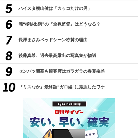
ハイスタ横山健は「カッコだけの男」
瀧“極秘出演”の『全裸監督』はどうなる？
長澤まさみベッドシーン称賛の理由
後藤真希、過去最高露出の写真集が物議
センバツ開幕も観客席はガラガラの春夏格差
『ミスなか』最終話“ガロ編”に落胆したワケ