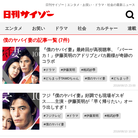
日刊サイゾー｜エンタメ・お笑い・ドラマ・社会の最新ニュース
日刊サイゾー
エンタメ
お笑い
ドラマ
社会
カルチャー
連載
僕のヤバイ妻の記事一覧 (7件)
『僕のヤバイ妻』最終回が高視聴率、「バーー
カ！」伊藤英明のアドリブとバカ殿様が奇跡の
コラボ
ドラマ
伊藤英明
相武紗季
どらまっ子TAMOちゃん
僕のヤバイ妻
どらまっ子
2016/06/15 23:00
フジ『僕のヤバイ妻』好調でも現場ギスギ
ス……主演・伊藤英明が「早く帰りたい」オー
ラ出しすぎ！
フジテレビ
ドラマ
伊藤英明
相武紗季
僕のヤバイ妻
2016/06/10 10:00