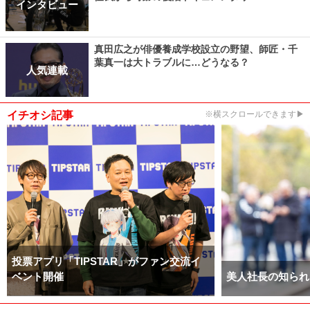
インタビュー
真田広之が俳優養成学校設立の野望、師匠・千
葉真一は大トラブルに…どうなる？
人気連載
イチオシ記事
※横スクロールできます▶
投票アプリ「TIPSTAR」がファン交流イ
ベント開催
美人社長の知られ