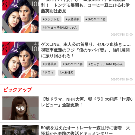
利！ トンデモ展開も、コーヒー豆にひるむ伊
藤英明は必見
フジテレビ
伊藤英明
僕のヤバイ妻
どらまっ子TAMOちゃん
2016/05/18 23:00
ゲスLINE、主人公の首吊り、セルフ血抜き……
視聴率低迷のフジ『僕のヤバイ妻』、強引展開
に振り回されろ！
伊藤英明
僕のヤバイ妻
どらまっ子TAMOちゃん
ドラマ
木村佳乃
2016/04/28 16:00
ピックアップ
【秋ドラマ、NHK大河、朝ドラ】大好評「忖度0
レビュー」全話更新！
特集
50歳を迎えたオートレーサー森且行に密着 大
怪我から奇跡の復活ドキュメンタリー