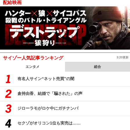
配給映画
サイゾー人気記事ランキング
3:20更新
エンタメ
総合
有名人サイン“ネット売買”の闇
倉持由香、結婚で「騙された」の声
ジローラモがロケ中にガチナンパ
セクゾがオリコン1位も実売は……