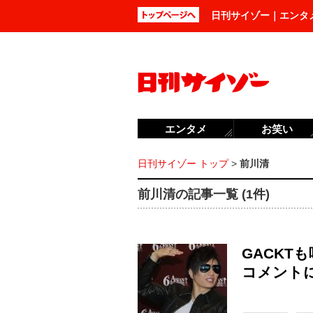
日刊サイゾー｜エンタ
エンタメ
お笑い
日刊サイゾー トップ
>
前川清
前川清の記事一覧 (1件)
GACKT
コメント