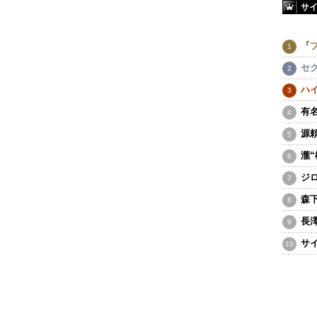
サ
『
セ
ハ
有
源
瀧
ジ
森
長
サ