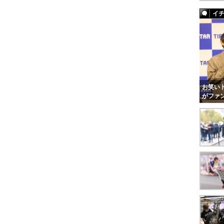
イ
お笑いト
がファ