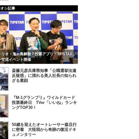
チオシ記事
リオ・鬼ヶ島解散？投票アプリ「TIPSTAR」
ン交流イベント開催
斎藤元彦兵庫県知事「公職選挙法違
反疑惑」に揺れる美人社長の知られ
ざる素顔
『M-1グランプリ』ワイルドカード
投票最終日 TVer「いいね」ランキ
ングTOP30！
50歳を迎えたオートレーサー森且行
に密着 大怪我から奇跡の復活ドキ
ュメンタリー