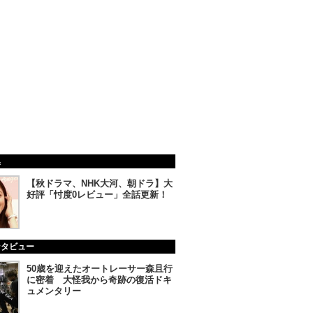
集
【秋ドラマ、NHK大河、朝ドラ】大
好評「忖度0レビュー」全話更新！
ンタビュー
50歳を迎えたオートレーサー森且行
に密着 大怪我から奇跡の復活ドキ
ュメンタリー