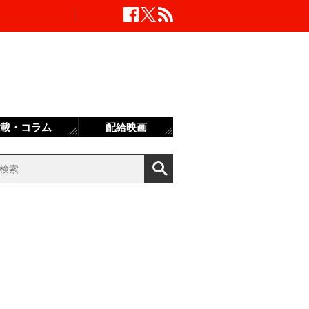
載・コラム
配給映画