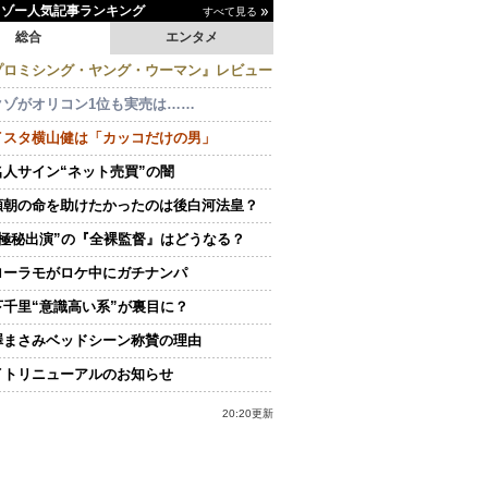
イゾー人気記事ランキング
すべて見る
総合
エンタメ
プロミシング・ヤング・ウーマン』レビュー
クゾがオリコン1位も実売は……
イスタ横山健は「カッコだけの男」
名人サイン“ネット売買”の闇
頼朝の命を助けたかったのは後白河法皇？
“極秘出演”の『全裸監督』はどうなる？
ローラモがロケ中にガチナンパ
下千里“意識高い系”が裏目に？
澤まさみベッドシーン称賛の理由
イトリニューアルのお知らせ
20:20更新