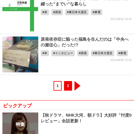
綴った”までい”な暮らし
本
原発
東日本大震災
東電
2011/08/16 18:05
原発依存症に陥った福島を生んだのは「中央へ
の服従心」だった!?
本
インタビュー
原発
東日本大震災
東電
2011/08/08 15:00
1
2
ピックアップ
【秋ドラマ、NHK大河、朝ドラ】大好評「忖度0
レビュー」全話更新！
特集