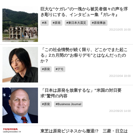
巨大な“ケガレ”の一塊から被災者個々の声を浮
き彫りにする、インタビュー集『ガレキ』
本
原発
東日本大震災
原発事故
2012/10/05 16:00
「この社会情勢が続く限り、どこかでまた起こ
る」2カ月間の“お祭りデモ”とはなんだったの
か？
原発
デモ
2012/10/04 18:00
「日本は原発を放棄するな」“米国の対日要
求”驚愕の内容
原発
Business Journal
2012/09/20 14:00
東芝は原発ビジネスから撤退!? 三菱・日立は