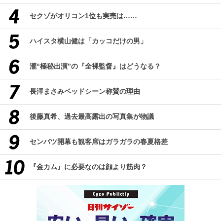
セクゾがオリコン1位も実売は……
ハイスタ横山健は「カッコだけの男」
瀧“極秘出演”の『全裸監督』はどうなる？
長澤まさみベッドシーン称賛の理由
後藤真希、過去最高露出の写真集が物議
センバツ開幕も観客席はガラガラの春夏格差
『金カム』に必要なのは顔より筋肉？