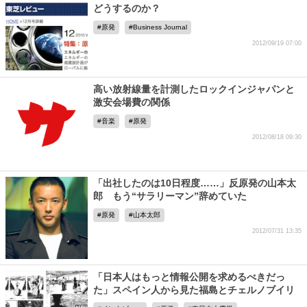
どうするのか？
原発
Business Journal
2012/09/19 07:00
高い放射線量を計測したロックインジャパンと
激安会場費の関係
音楽
原発
2012/08/18 09:30
「出社したのは10日程度……」反原発の山本太
郎 もう“サラリーマン”辞めていた
原発
山本太郎
2012/07/31 13:35
「日本人はもっと情報公開を求めるべきだっ
た」スペイン人から見た福島とチェルノブイリ