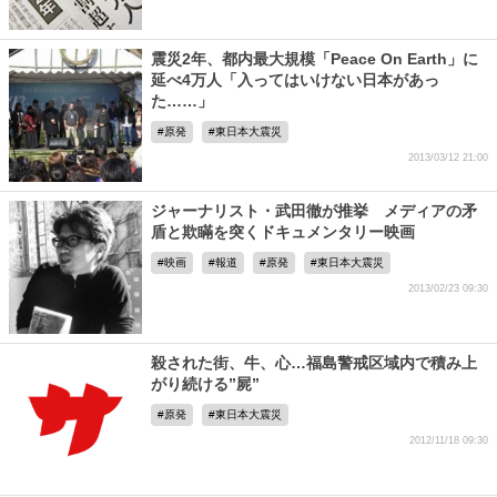
震災2年、都内最大規模「Peace On Earth」に
延べ4万人「入ってはいけない日本があっ
た……」
原発
東日本大震災
2013/03/12 21:00
ジャーナリスト・武田徹が推挙 メディアの矛
盾と欺瞞を突くドキュメンタリー映画
映画
報道
原発
東日本大震災
2013/02/23 09:30
殺された街、牛、心…福島警戒区域内で積み上
がり続ける”屍”
原発
東日本大震災
2012/11/18 09:30