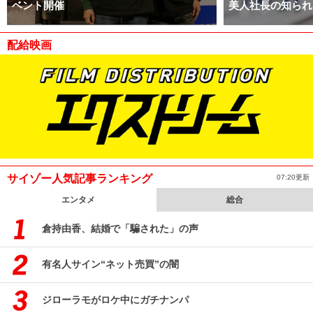
ベント開催
美人社長の知られ
配給映画
サイゾー人気記事ランキング
07:20更新
エンタメ
総合
倉持由香、結婚で「騙された」の声
有名人サイン“ネット売買”の闇
ジローラモがロケ中にガチナンパ