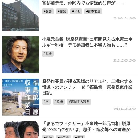
官邸前デモ、仲間内でも懐疑的な声が……
災害
原発
デモ
熊本地震
2016/04/24 18:00
小泉元首相“脱原発宣言”に垣間見える水素エネ
ルギー利権 デモ参加者に不審人物も……？
原発
2013/12/05 15:00
原発作業員が綴る現場のリアルと、二極化する
報道へのアンチテーゼ『福島第一原発収束作業
日記』
本
原発
東日本大震災
2013/11/18 18:00
「まるでフィクサー」小泉純一郎元首相“脱原
発”の本当の狙いは、息子・進次郎への遺産か
政治
自民党
原発