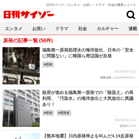
日刊サイゾー｜エンタメ・お笑い・ドラマ・社会の最新ニュース
日刊サイゾー
エンタメ
お笑い
ドラマ
社会
カルチャー
連載
原発の記事一覧 (58件)
福島第一原発処理水の海洋放出、日本の「安全
に問題ない」に韓国ら周辺国が反発
原発
2023/07/04 09:00
見附太郎（ジャーナリスト）
政府が進める福島第一原発での「除染土」の再
利用、「汚染水」の海洋放出と大気放出に異議
あり！
原発
環境省
2019/12/30 12:12
日刊サイゾー
【熊本地震】川内原発停止を叫んだ4.19反原発