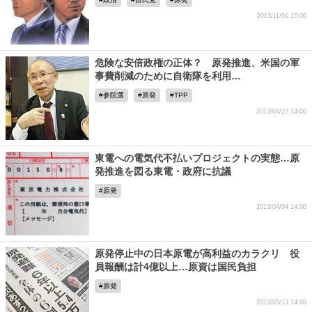
2013/11/01 15:00
危険な安倍政権の正体？ 原発推進、米国の軍
事費削減のために自衛隊を利用…
参院選
原発
TPP
2013/07/22 14:00
東電への電気代不払いプロジェクトの実態…原
発推進を図る東電・政府に抗議
原発
2013/04/04 14:00
原発停止中の日本原電が高利益のカラクリ 役
員報酬は計4億以上…原資は国民負担
原発
2013/03/13 14:00