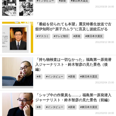
インタビュー
原発
東日本大震災
2012/03/26 16:00
「番組を切られても本望」震災特番生放送で古
舘伊知郎が“原子力ムラ”に言及し波紋広がる
マスコミ
テレビ朝日
原発
東日本大震災
2012/03/12 08:00
「持ち物検査は一切なかった」福島第一原発潜
入ジャーナリスト・鈴木智彦の見た景色（後
編）
本
インタビュー
原発
東日本大震災
2012/02/04 15:00
「シャブ中の作業員も……」福島第一原発潜入
ジャーナリスト・鈴木智彦の見た景色（前編）
本
インタビュー
原発
東日本大震災
2012/02/03 18:00