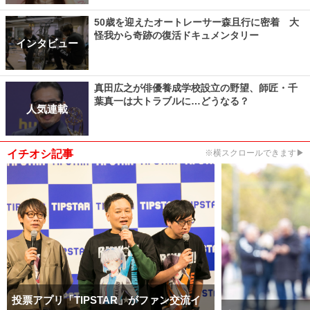
50歳を迎えたオートレーサー森且行に密着 大
怪我から奇跡の復活ドキュメンタリー
インタビュー
真田広之が俳優養成学校設立の野望、師匠・千
葉真一は大トラブルに…どうなる？
人気連載
イチオシ記事
※横スクロールできます▶
投票アプリ「TIPSTAR」がファン交流イ