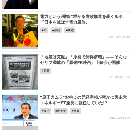
電力という利権に群がる腐敗構造を暴くルポ
『日本を滅ぼす電力腐敗』
本
原発
東電
2011/11/15 15:10
「地震は克服」「原発で所得倍増」――そんな
セリフ満載の「原発PR映画」上映会が開催
原発
2011/11/01 11:00
“原子力ムラ”お抱えの元経産相が密かに民主党
エネルギーPT座長に就任していた!?
政治
民主党
原発
2011/10/25 15:00