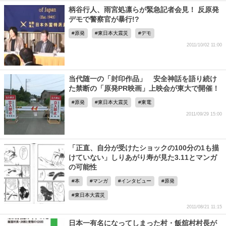
柄谷行人、雨宮処凛らが緊急記者会見！ 反原発
デモで警察官が暴行!?
原発
東日本大震災
デモ
2011/10/02 11:00
当代随一の「封印作品」 安全神話を語り続け
た禁断の「原発PR映画」上映会が東大で開催！
原発
東日本大震災
東電
2011/09/29 15:00
「正直、自分が受けたショックの100分の1も描
けていない」しりあがり寿が見た3.11とマンガ
の可能性
本
マンガ
インタビュー
原発
東日本大震災
2011/08/21 11:15
日本一有名になってしまった村・飯舘村村長が