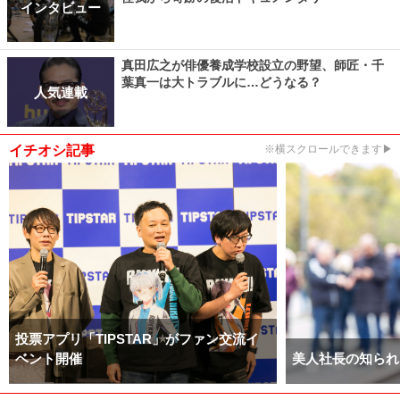
インタビュー
真田広之が俳優養成学校設立の野望、師匠・千
葉真一は大トラブルに…どうなる？
人気連載
イチオシ記事
※横スクロールできます▶
投票アプリ「TIPSTAR」がファン交流イ
ベント開催
美人社長の知られ