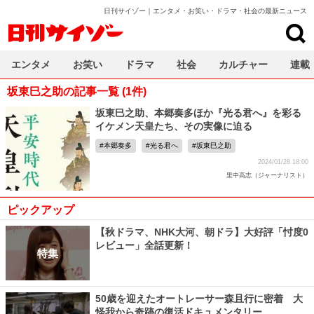
日刊サイゾー｜エンタメ・お笑い・ドラマ・社会の最新ニュース
日刊サイゾー
エンタメ
お笑い
ドラマ
社会
カルチャー
連載
坂東巳之助の記事一覧 (1件)
坂東巳之助、本郷奏多ほか『光る君へ』を彩る
イケメン天皇たち、その実像に迫る
本郷奏多
光る君へ
坂東巳之助
2024/01/28 18:00
里中高志（ジャーナリスト）
ピックアップ
【秋ドラマ、NHK大河、朝ドラ】大好評「忖度0
レビュー」全話更新！
特集
50歳を迎えたオートレーサー森且行に密着 大
怪我から奇跡の復活ドキュメンタリー