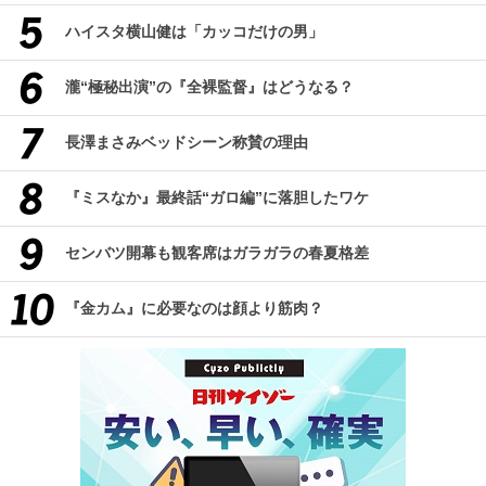
ハイスタ横山健は「カッコだけの男」
瀧“極秘出演”の『全裸監督』はどうなる？
長澤まさみベッドシーン称賛の理由
『ミスなか』最終話“ガロ編”に落胆したワケ
センバツ開幕も観客席はガラガラの春夏格差
『金カム』に必要なのは顔より筋肉？