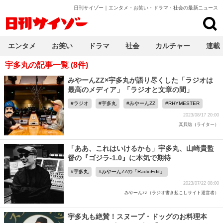
日刊サイゾー｜エンタメ・お笑い・ドラマ・社会の最新ニュース
日刊サイゾー
エンタメ
お笑い
ドラマ
社会
カルチャー
連載
宇多丸の記事一覧 (8件)
みやーんZZ×宇多丸が語り尽くした「ラジオは
最高のメディア」「ラジオと文章の間」
ラジオ
宇多丸
みやーんZZ
RHYMESTER
2023/08/17 20:00
真貝聡（ライター）
「ああ、これはいけるかも」宇多丸、山崎貴監
督の『ゴジラ-1.0』に本気で期待
宇多丸
みやーんZZの「RadioEdit」
2023/07/22 08:00
みやーんzz（ラジオ書き起こしサイト運営者）
宇多丸も絶賛！スヌープ・ドッグのお料理本