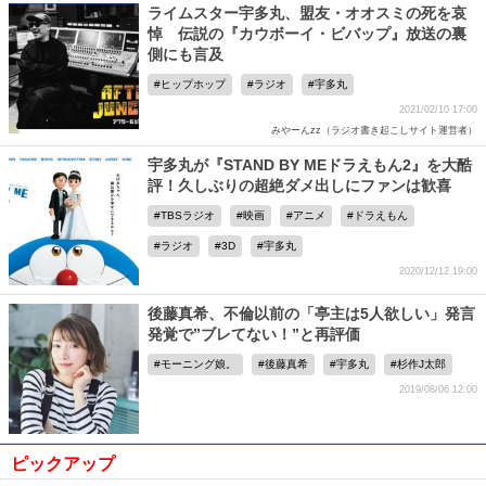
ライムスター宇多丸、盟友・オオスミの死を哀
悼 伝説の『カウボーイ・ビバップ』放送の裏
側にも言及
ヒップホップ
ラジオ
宇多丸
2021/02/10 17:00
みやーんzz（ラジオ書き起こしサイト運営者）
宇多丸が『STAND BY MEドラえもん2』を大酷
評！久しぶりの超絶ダメ出しにファンは歓喜
TBSラジオ
映画
アニメ
ドラえもん
ラジオ
3D
宇多丸
2020/12/12 19:00
後藤真希、不倫以前の「亭主は5人欲しい」発言
発覚で”ブレてない！”と再評価
モーニング娘。
後藤真希
宇多丸
杉作J太郎
2019/08/06 12:00
ピックアップ