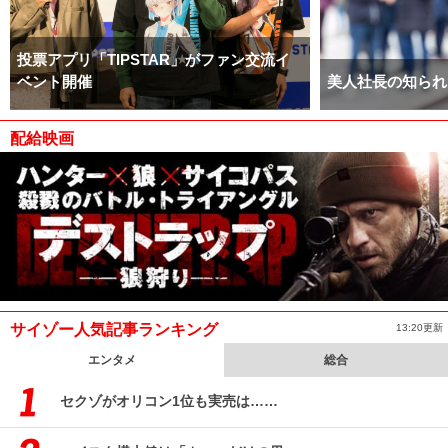
投票アプリ「TIPSTAR」がファン交流イ
ベント開催
美人社長の知られ
配給映画
サイゾー人気記事ランキング
13:20更新
エンタメ
総合
セクゾがオリコン1位も実売は……