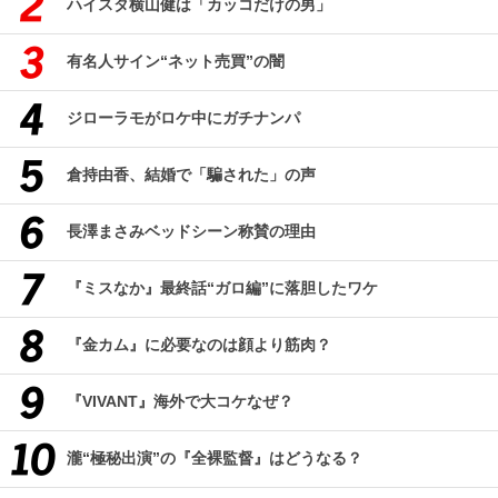
ハイスタ横山健は「カッコだけの男」
有名人サイン“ネット売買”の闇
ジローラモがロケ中にガチナンパ
倉持由香、結婚で「騙された」の声
長澤まさみベッドシーン称賛の理由
『ミスなか』最終話“ガロ編”に落胆したワケ
『金カム』に必要なのは顔より筋肉？
『VIVANT』海外で大コケなぜ？
瀧“極秘出演”の『全裸監督』はどうなる？