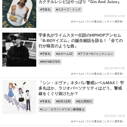
カクテルレシピはやっぱり『Gin And Juice』
宇多丸
スヌープ・ドッグ
2022/03/10 13:00
みやーんzz（ラジオ書き起こしサイト運営者）
宇多丸がライムスター伝説のHIPHOPアンセム
「B-BOYイズム」の誕生秘話を語る！「全ての
行が格言のような曲」
宇多丸
みやーんZZ
アフター6ジャンクション
RHYMESTER
2021/07/09 07:00
みやーんzz（ラジオ書き起こしサイト運営者）
「シン・エヴァ」ネタバレ警戒レベルMAX！ 宇
多丸ほか、ラジオパーソナリティはどう、警戒
線をくぐり抜けたか？
宇多丸
杉作J太郎
佐久間宣行
シン・エヴァンゲリオン劇場版:||
2021/03/17 19:00
みやーんzz（ラジオ書き起こしサイト運営者）