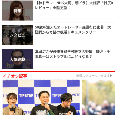
【秋ドラマ、NHK大河、朝ドラ】大好評「忖度0
レビュー」全話更新！
特集
50歳を迎えたオートレーサー森且行に密着 大
怪我から奇跡の復活ドキュメンタリー
インタビュー
真田広之が俳優養成学校設立の野望、師匠・千
葉真一は大トラブルに…どうなる？
人気連載
イチオシ記事
※横スクロールできます▶